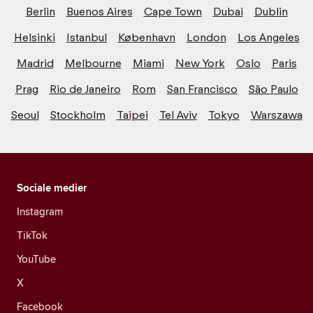
Berlin
Buenos Aires
Cape Town
Dubai
Dublin
Helsinki
Istanbul
København
London
Los Angeles
Madrid
Melbourne
Miami
New York
Oslo
Paris
Prag
Rio de Janeiro
Rom
San Francisco
São Paulo
Seoul
Stockholm
Taipei
Tel Aviv
Tokyo
Warszawa
Sociale medier
Instagram
TikTok
YouTube
X
Facebook