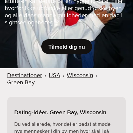
aftale en kaffe-date på en hyggelig café. Eller
hvorfor ikke udforske eller genudforske byen
og alle dens mange muligheder med en dag i
sightseeingens tegn?
Tilmeld dig nu
Destinationer
›
USA
›
Wisconsin
›
Green Bay
Dating-idéer. Green Bay, Wisconsin
Du ved allerede, hvor det er bedst at møde
nye mennesker i din by, men hvor skal I så