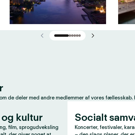
r
som de deler med andre medlemmer af vores fællesskab. Her
 og kultur
Socialt sam
ng, film, sprogudveksling
Koncerter, festivaler, kar
 alt, der giver noget at
– den slags planer, der e