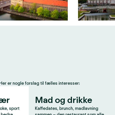
 er nogle forslag til fælles interesser:
vær
Mad og drikke
aoke, sport
Kaffedates, brunch, madlavning
r bedre
sammen – den restaurant som alle