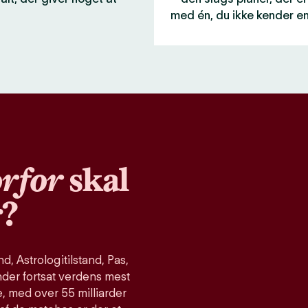
med én, du ikke kender e
rfor
skal
r?
, Astrologitilstand, Pas,
nder fortsat verdens mest
, med over 55 milliarder