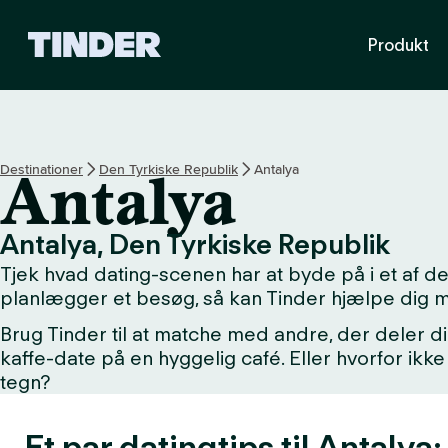
T
Produkt
i
n
d
e
r
s
Destinationer
Den Tyrkiske Republik
Antalya
Antalya
s
t
a
Antalya, Den Tyrkiske Republik
r
Tjek hvad dating-scenen har at byde på i et af d
t
s
planlægger et besøg, så kan Tinder hjælpe dig 
i
Brug Tinder til at matche med andre, der deler di
d
kaffe-date på en hyggelig café. Eller hvorfor i
e
tegn?
Et par datingtips til Antalya: