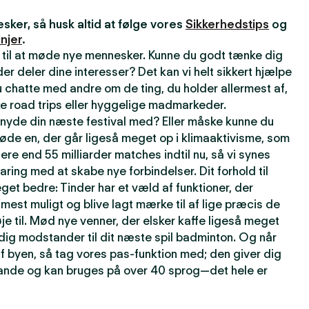
ker, så husk altid at følge vores
Sikkerhedstips
og
njer
.
 til at møde nye mennesker. Kunne du godt tænke dig
r deler dine interesser? Det kan vi helt sikkert hjælpe
 chatte med andre om de ting, du holder allermest af,
e road trips eller hyggelige madmarkeder.
t nyde din næste festival med? Eller måske kunne du
øde en, der går ligeså meget op i klimaaktivisme, som
lere end 55 milliarder matches indtil nu, så vi synes
faring med at skabe nye forbindelser. Dit forhold til
get bedre: Tinder har et væld af funktioner, der
t mest muligt og blive lagt mærke til af lige præcis de
je til. Mød nye venner, der elsker kaffe ligeså meget
rdig modstander til dit næste spil badminton. Og når
f byen, så tag vores pas-funktion med; den giver dig
 lande og kan bruges på over 40 sprog—det hele er