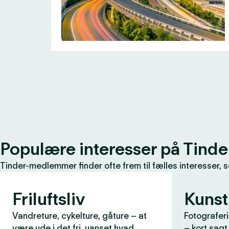
Populære interesser på Tinde
Tinder-medlemmer finder ofte frem til fælles interesser, 
Friluftsliv
Kunst
Vandreture, cykelture, gåture – at
Fotograferi
være ude i det fri, uanset hvad
– kort sagt