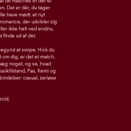
af de matches er der et
n. Det er dér, du tager
lle have mødt: et nyt
romance, der udvikler sig
ller ikke helt ved endnu,
t finde ud af det.
begynd at swipe. Hvis du
om dig, er det et match.
nlæg noget, og se, hvad
siktilstand, Pas, Kemi og
bindelser: casual, seriøse
roid.