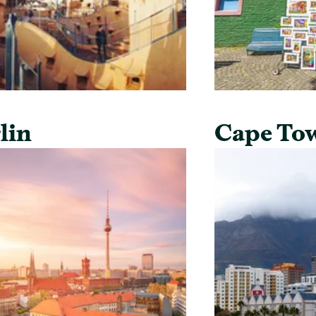
lin
Cape To