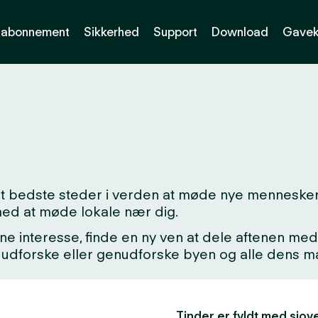
abonnement
Sikkerhed
Support
Download
Gavek
et bedste steder i verden at møde nye mennesker:
med at møde lokale nær dig.
ne interesse, finde en ny ven at dele aftenen med,
kke udforske eller genudforske byen og alle dens
Tinder er fyldt med sjove