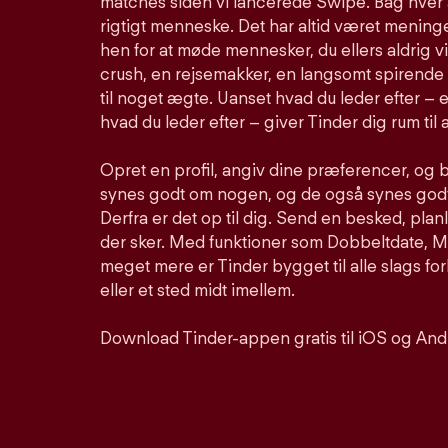
matches siden vi lancerede Swipe. Bag hver 
rigtigt menneske. Det har altid været meninge
hen for at møde mennesker, du ellers aldrig vi
crush, en rejsemakker, en langsomt spirende 
til noget ægte. Uanset hvad du leder efter – e
hvad du leder efter – giver Tinder dig rum til a
Opret en profil, angiv dine præferencer, og 
synes godt om nogen, og de også synes godt 
Derfra er det op til dig. Send en besked, pla
der sker. Med funktioner som Dobbeltdate, Mu
meget mere er Tinder bygget til alle slags for
eller et sted midt imellem.
Download Tinder-appen gratis til iOS og And