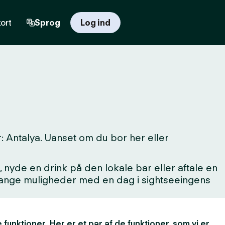
ort
Sprog
Log ind
 Antalya. Uanset om du bor her eller
 nyde en drink på den lokale bar eller aftale en
 mange muligheder med en dag i sightseeingens
 funktioner. Her er et par af de funktioner, som vi er