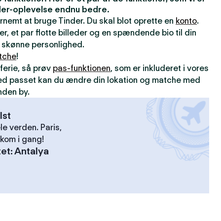
inder-oplevelse endnu bedre.
ernemt at bruge Tinder. Du skal blot oprette en
konto
.
er, et par flotte billeder og en spændende bio til din
din skønne personlighed.
tche
!
ferie, så prøv
pas-funktionen
, som er inkluderet i vores
ed passet kan du ændre din lokation og matche med
nden by.
lst
le verden. Paris,
kom i gang!
tet
:
Antalya