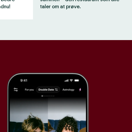
ndnu!
taler om at prøve.