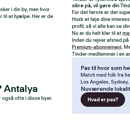
sikre på, vil gøre din T
ker i din by, men hvor
For det første er det sup
r til at hjælpe. Her er de
Husk at føje dine interess
profil, så vi alle kan se 
Nu er du helt klar til at
ma
Inden du rejser afsted på 
Premium-abonnement
. M
Tinder-medlemmer i en a
Pas til hvor som he
Match med folk fra he
Los Angeles, Sydney, 
? Antalya
Nuværende lokali
også ofte i disse byer.
Hvad er pas?