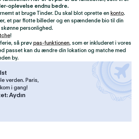
inder-oplevelse endnu bedre.
ernemt at bruge Tinder. Du skal blot oprette en
konto
.
er, et par flotte billeder og en spændende bio til din
din skønne personlighed.
tche
!
ferie, så prøv
pas-funktionen
, som er inkluderet i vores
ed passet kan du ændre din lokation og matche med
nden by.
lst
le verden. Paris,
kom i gang!
tet
:
Aydın