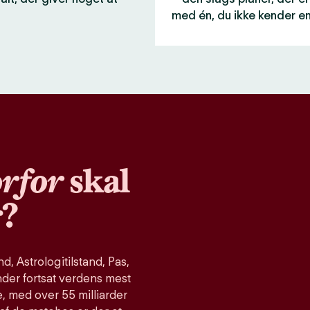
med én, du ikke kender e
rfor
skal
r?
, Astrologitilstand, Pas,
nder fortsat verdens mest
, med over 55 milliarder