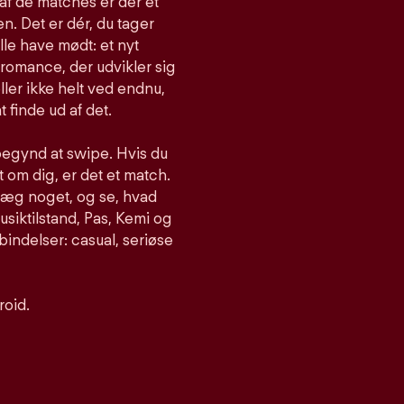
af de matches er der et
n. Det er dér, du tager
lle have mødt: et nyt
romance, der udvikler sig
ller ikke helt ved endnu,
t finde ud af det.
begynd at swipe. Hvis du
om dig, er det et match.
nlæg noget, og se, hvad
siktilstand, Pas, Kemi og
bindelser: casual, seriøse
roid.