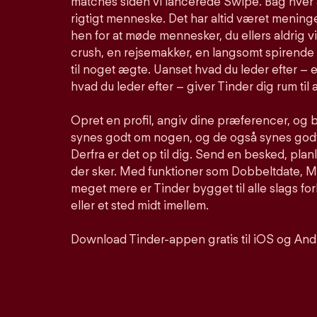
matches siden vi lancerede Swipe. Bag hver 
rigtigt menneske. Det har altid været meninge
hen for at møde mennesker, du ellers aldrig vi
crush, en rejsemakker, en langsomt spirende 
til noget ægte. Uanset hvad du leder efter – e
hvad du leder efter – giver Tinder dig rum til a
Opret en profil, angiv dine præferencer, og 
synes godt om nogen, og de også synes godt 
Derfra er det op til dig. Send en besked, pla
der sker. Med funktioner som Dobbeltdate, Mu
meget mere er Tinder bygget til alle slags for
eller et sted midt imellem.
Download Tinder-appen gratis til iOS og And