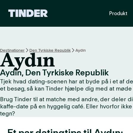
T
Produkt
i
n
d
e
r
s
Destinationer
Den Tyrkiske Republik
Aydın
Aydın
s
t
a
Aydın, Den Tyrkiske Republik
r
Tjek hvad dating-scenen har at byde på i et af 
t
s
et besøg, så kan Tinder hjælpe dig med at møde 
i
Brug Tinder til at matche med andre, der deler di
d
kaffe-date på en hyggelig café. Eller hvorfor i
e
tegn?
Et par datingtips til Aydın: