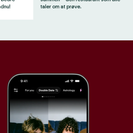
ndnu!
taler om at prøve.