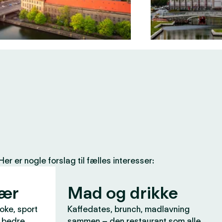
 er nogle forslag til fælles interesser:
vær
Mad og drikke
aoke, sport
Kaffedates, brunch, madlavning
r bedre
sammen – den restaurant som alle