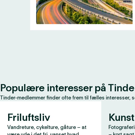
Populære interesser på Tinde
Tinder-medlemmer finder ofte frem til fælles interesser, 
Friluftsliv
Kunst
Vandreture, cykelture, gåture – at
Fotograferi
være ude i det fri, uanset hvad
– kort sagt