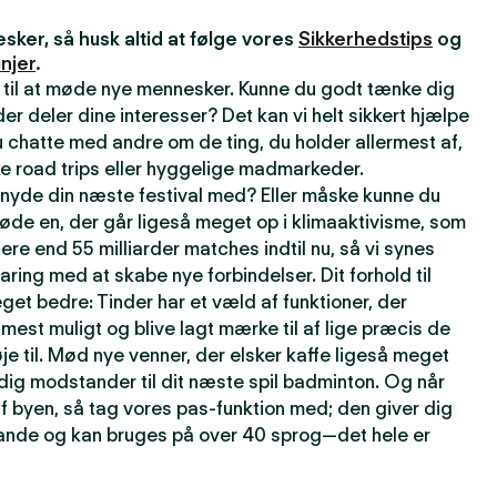
ker, så husk altid at følge vores
Sikkerhedstips
og
njer
.
 til at møde nye mennesker. Kunne du godt tænke dig
r deler dine interesser? Det kan vi helt sikkert hjælpe
 chatte med andre om de ting, du holder allermest af,
e road trips eller hyggelige madmarkeder.
t nyde din næste festival med? Eller måske kunne du
øde en, der går ligeså meget op i klimaaktivisme, som
lere end 55 milliarder matches indtil nu, så vi synes
faring med at skabe nye forbindelser. Dit forhold til
get bedre: Tinder har et væld af funktioner, der
t mest muligt og blive lagt mærke til af lige præcis de
je til. Mød nye venner, der elsker kaffe ligeså meget
rdig modstander til dit næste spil badminton. Og når
f byen, så tag vores pas-funktion med; den giver dig
 lande og kan bruges på over 40 sprog—det hele er