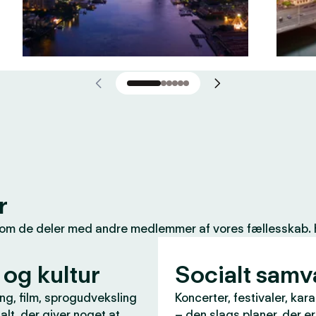
r
som de deler med andre medlemmer af vores fællesskab. Her
 og kultur
Socialt sam
ng, film, sprogudveksling
Koncerter, festivaler, kar
 alt, der giver noget at
– den slags planer, der e