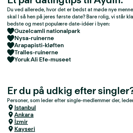
Du ved allerede, hvor det er bedst at møde nye mennes
skal I så hen på jeres første date? Bare rolig, vi står kla
bedste og mest populære date-idéer i byen:
Guzelcamli nationalpark
Nysa-ruinerne
Arapapisti-kløften
Tralles-ruinerne
Yoruk Ali Efe-museet
Er du på udkig efter singler
Personer, som leder efter single-medlemmer der, leder 
Istanbul
Ankara
İzmir
Kayseri