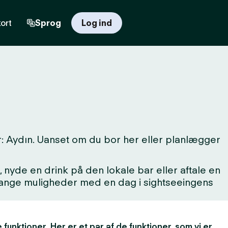
ort
Sprog
Log ind
: Aydın. Uanset om du bor her eller planlægger
 nyde en drink på den lokale bar eller aftale en
 mange muligheder med en dag i sightseeingens
 funktioner. Her er et par af de funktioner, som vi er