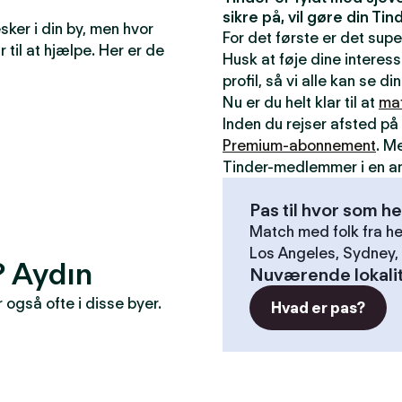
sikre på, vil gøre din T
ker i din by, men hvor
For det første er det sup
r til at hjælpe. Her er de
Husk at føje dine interess
profil, så vi alle kan se 
Nu er du helt klar til at
ma
Inden du rejser afsted på 
Premium-abonnement
. M
Tinder-medlemmer i en a
Pas til hvor som he
Match med folk fra he
Los Angeles, Sydney, 
? Aydın
Nuværende lokali
også ofte i disse byer.
Hvad er pas?