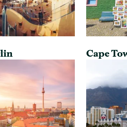
lin
Cape To