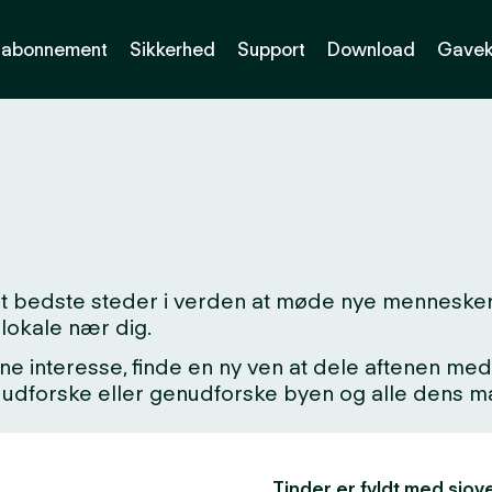
abonnement
Sikkerhed
Support
Download
Gavek
det bedste steder i verden at møde nye mennesker
lokale nær dig.
ne interesse, finde en ny ven at dele aftenen med,
kke udforske eller genudforske byen og alle dens
Tinder er fyldt med sjove