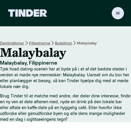
T
i
n
d
e
Destinationer
Filippinerne
Bukidnon
Malaybalay
r
Malaybalay
s
s
t
Malaybalay, Filippinerne
a
Tjek hvad dating-scenen har at byde på i et af det bedste steder i
r
verden at møde nye mennesker: Malaybalay. Uanset om du bor her
t
eller planlægger et besøg, så kan Tinder hjælpe dig med at møde
lokale nær dig.
s
i
Brug Tinder til at matche med andre, der deler dine interesse, finde
d
en ny ven at dele aftenen med, nyde en drink på den lokale bar
e
eller aftale en kaffe-date på en hyggelig café. Eller hvorfor ikke
udforske eller genudforske byen og alle dens mange muligheder
med en dag i sightseeingens tegn?