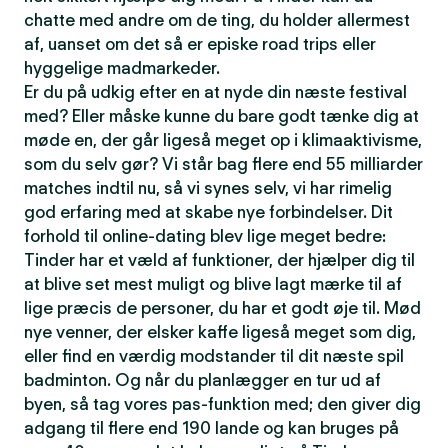
chatte med andre om de ting, du holder allermest
af, uanset om det så er episke road trips eller
hyggelige madmarkeder.
Er du på udkig efter en at nyde din næste festival
med? Eller måske kunne du bare godt tænke dig at
møde en, der går ligeså meget op i klimaaktivisme,
som du selv gør? Vi står bag flere end 55 milliarder
matches indtil nu, så vi synes selv, vi har rimelig
god erfaring med at skabe nye forbindelser. Dit
forhold til online-dating blev lige meget bedre:
Tinder har et væld af funktioner, der hjælper dig til
at blive set mest muligt og blive lagt mærke til af
lige præcis de personer, du har et godt øje til. Mød
nye venner, der elsker kaffe ligeså meget som dig,
eller find en værdig modstander til dit næste spil
badminton. Og når du planlægger en tur ud af
byen, så tag vores pas-funktion med; den giver dig
adgang til flere end 190 lande og kan bruges på