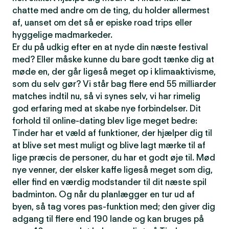
chatte med andre om de ting, du holder allermest
af, uanset om det så er episke road trips eller
hyggelige madmarkeder.
Er du på udkig efter en at nyde din næste festival
med? Eller måske kunne du bare godt tænke dig at
møde en, der går ligeså meget op i klimaaktivisme,
som du selv gør? Vi står bag flere end 55 milliarder
matches indtil nu, så vi synes selv, vi har rimelig
god erfaring med at skabe nye forbindelser. Dit
forhold til online-dating blev lige meget bedre:
Tinder har et væld af funktioner, der hjælper dig til
at blive set mest muligt og blive lagt mærke til af
lige præcis de personer, du har et godt øje til. Mød
nye venner, der elsker kaffe ligeså meget som dig,
eller find en værdig modstander til dit næste spil
badminton. Og når du planlægger en tur ud af
byen, så tag vores pas-funktion med; den giver dig
adgang til flere end 190 lande og kan bruges på