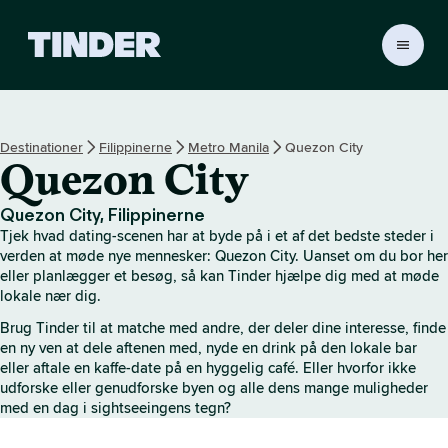
T
i
n
d
e
Destinationer
Filippinerne
Metro Manila
Quezon City
r
Quezon City
s
s
t
Quezon City, Filippinerne
a
Tjek hvad dating-scenen har at byde på i et af det bedste steder i
r
verden at møde nye mennesker: Quezon City. Uanset om du bor her
t
eller planlægger et besøg, så kan Tinder hjælpe dig med at møde
lokale nær dig.
s
i
Brug Tinder til at matche med andre, der deler dine interesse, finde
d
en ny ven at dele aftenen med, nyde en drink på den lokale bar
e
eller aftale en kaffe-date på en hyggelig café. Eller hvorfor ikke
udforske eller genudforske byen og alle dens mange muligheder
med en dag i sightseeingens tegn?