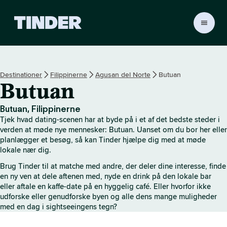
T
i
n
d
e
Destinationer
Filippinerne
Agusan del Norte
Butuan
r
Butuan
s
s
t
Butuan, Filippinerne
a
Tjek hvad dating-scenen har at byde på i et af det bedste steder i
r
verden at møde nye mennesker: Butuan. Uanset om du bor her eller
t
planlægger et besøg, så kan Tinder hjælpe dig med at møde
lokale nær dig.
s
i
Brug Tinder til at matche med andre, der deler dine interesse, finde
d
en ny ven at dele aftenen med, nyde en drink på den lokale bar
e
eller aftale en kaffe-date på en hyggelig café. Eller hvorfor ikke
udforske eller genudforske byen og alle dens mange muligheder
med en dag i sightseeingens tegn?