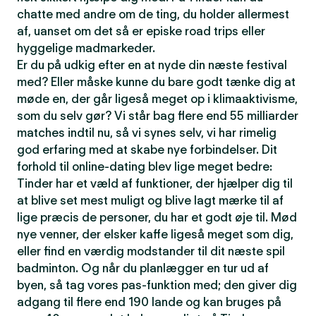
chatte med andre om de ting, du holder allermest
af, uanset om det så er episke road trips eller
hyggelige madmarkeder.
Er du på udkig efter en at nyde din næste festival
med? Eller måske kunne du bare godt tænke dig at
møde en, der går ligeså meget op i klimaaktivisme,
som du selv gør? Vi står bag flere end 55 milliarder
matches indtil nu, så vi synes selv, vi har rimelig
god erfaring med at skabe nye forbindelser. Dit
forhold til online-dating blev lige meget bedre:
Tinder har et væld af funktioner, der hjælper dig til
at blive set mest muligt og blive lagt mærke til af
lige præcis de personer, du har et godt øje til. Mød
nye venner, der elsker kaffe ligeså meget som dig,
eller find en værdig modstander til dit næste spil
badminton. Og når du planlægger en tur ud af
byen, så tag vores pas-funktion med; den giver dig
adgang til flere end 190 lande og kan bruges på