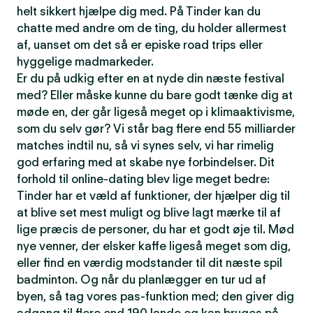
helt sikkert hjælpe dig med. På Tinder kan du
chatte med andre om de ting, du holder allermest
af, uanset om det så er episke road trips eller
hyggelige madmarkeder.
Er du på udkig efter en at nyde din næste festival
med? Eller måske kunne du bare godt tænke dig at
møde en, der går ligeså meget op i klimaaktivisme,
som du selv gør? Vi står bag flere end 55 milliarder
matches indtil nu, så vi synes selv, vi har rimelig
god erfaring med at skabe nye forbindelser. Dit
forhold til online-dating blev lige meget bedre:
Tinder har et væld af funktioner, der hjælper dig til
at blive set mest muligt og blive lagt mærke til af
lige præcis de personer, du har et godt øje til. Mød
nye venner, der elsker kaffe ligeså meget som dig,
eller find en værdig modstander til dit næste spil
badminton. Og når du planlægger en tur ud af
byen, så tag vores pas-funktion med; den giver dig