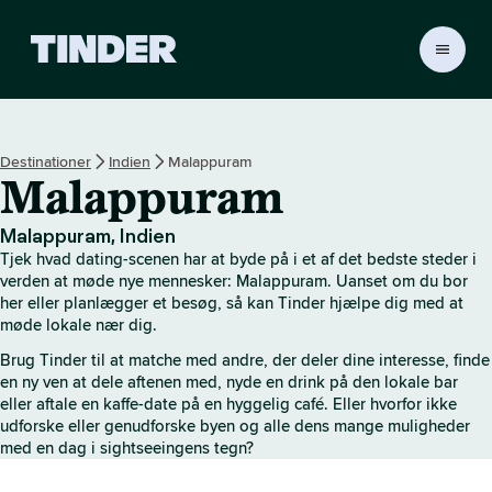
T
i
n
d
e
Destinationer
Indien
Malappuram
r
Malappuram
s
s
t
Malappuram, Indien
a
Tjek hvad dating-scenen har at byde på i et af det bedste steder i
r
verden at møde nye mennesker: Malappuram. Uanset om du bor
t
her eller planlægger et besøg, så kan Tinder hjælpe dig med at
møde lokale nær dig.
s
i
Brug Tinder til at matche med andre, der deler dine interesse, finde
d
en ny ven at dele aftenen med, nyde en drink på den lokale bar
e
eller aftale en kaffe-date på en hyggelig café. Eller hvorfor ikke
udforske eller genudforske byen og alle dens mange muligheder
med en dag i sightseeingens tegn?