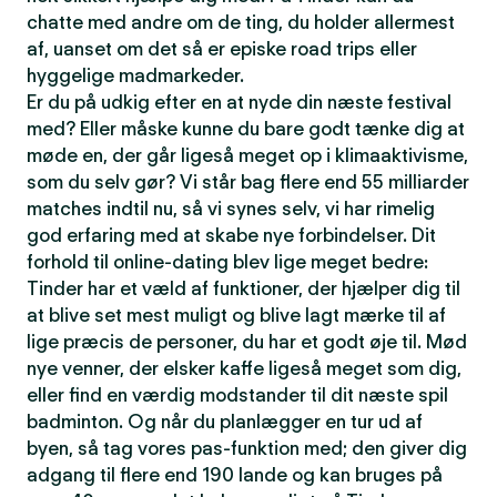
chatte med andre om de ting, du holder allermest
af, uanset om det så er episke road trips eller
hyggelige madmarkeder.
Er du på udkig efter en at nyde din næste festival
med? Eller måske kunne du bare godt tænke dig at
møde en, der går ligeså meget op i klimaaktivisme,
som du selv gør? Vi står bag flere end 55 milliarder
matches indtil nu, så vi synes selv, vi har rimelig
god erfaring med at skabe nye forbindelser. Dit
forhold til online-dating blev lige meget bedre:
Tinder har et væld af funktioner, der hjælper dig til
at blive set mest muligt og blive lagt mærke til af
lige præcis de personer, du har et godt øje til. Mød
nye venner, der elsker kaffe ligeså meget som dig,
eller find en værdig modstander til dit næste spil
badminton. Og når du planlægger en tur ud af
byen, så tag vores pas-funktion med; den giver dig
adgang til flere end 190 lande og kan bruges på