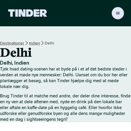
T
i
n
d
e
Destinationer
Indien
Delhi
r
Delhi
s
s
t
Delhi, Indien
a
Tjek hvad dating-scenen har at byde på i et af det bedste steder i
r
verden at møde nye mennesker: Delhi. Uanset om du bor her eller
t
planlægger et besøg, så kan Tinder hjælpe dig med at møde
lokale nær dig.
s
i
Brug Tinder til at matche med andre, der deler dine interesse, finde
d
en ny ven at dele aftenen med, nyde en drink på den lokale bar
e
eller aftale en kaffe-date på en hyggelig café. Eller hvorfor ikke
udforske eller genudforske byen og alle dens mange muligheder
med en dag i sightseeingens tegn?