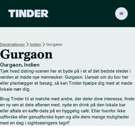
T
i
n
d
e
Destinationer
Indien
Gurgaon
r
Gurgaon
s
s
t
Gurgaon, Indien
a
Tjek hvad dating-scenen har at byde på i et af det bedste steder i
r
verden at møde nye mennesker: Gurgaon. Uanset om du bor her
t
eller planlægger et besøg, så kan Tinder hjælpe dig med at møde
lokale nær dig.
s
i
Brug Tinder til at matche med andre, der deler dine interesse, finde
d
en ny ven at dele aftenen med, nyde en drink på den lokale bar
e
eller aftale en kaffe-date på en hyggelig café. Eller hvorfor ikke
udforske eller genudforske byen og alle dens mange muligheder
med en dag i sightseeingens tegn?