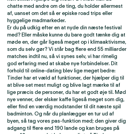
chatte med andre om de ting, du holder allermest
af, uanset om det så er episke road trips eller
hyggelige madmarkeder.
Er du på udkig efter en at nyde din næste festival
med? Eller måske kunne du bare godt tænke dig at
møde en, der går ligeså meget op i klimaaktivisme,
som du selv gør? Vi står bag flere end 55 milliarder
matches indtil nu, så vi synes selv, vi har rimelig
god erfaring med at skabe nye forbindelser. Dit
forhold til online-dating blev lige meget bedre:
Tinder har et væld af funktioner, der hjælper dig til
at blive set mest muligt og blive lagt mærke til af
lige præcis de personer, du har et godt øje til. Mød
nye venner, der elsker kaffe ligeså meget som dig,
eller find en værdig modstander til dit næste spil
badminton. Og når du planlægger en tur ud af
byen, så tag vores pas-funktion med; den giver dig
adgang til flere end 190 lande og kan bruges på