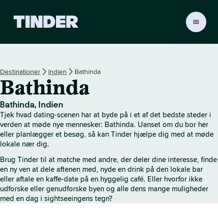
T
i
n
d
e
Destinationer
Indien
Bathinda
r
Bathinda
s
s
t
Bathinda, Indien
a
Tjek hvad dating-scenen har at byde på i et af det bedste steder i
r
verden at møde nye mennesker: Bathinda. Uanset om du bor her
t
eller planlægger et besøg, så kan Tinder hjælpe dig med at møde
lokale nær dig.
s
i
Brug Tinder til at matche med andre, der deler dine interesse, finde
d
en ny ven at dele aftenen med, nyde en drink på den lokale bar
e
eller aftale en kaffe-date på en hyggelig café. Eller hvorfor ikke
udforske eller genudforske byen og alle dens mange muligheder
med en dag i sightseeingens tegn?