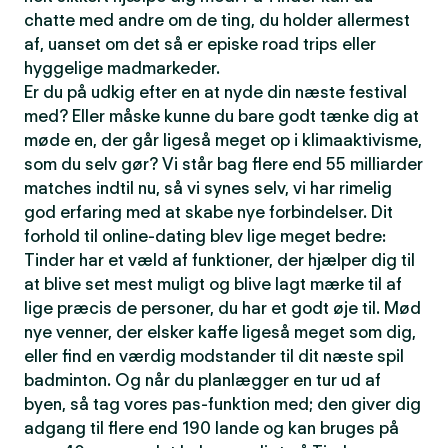
chatte med andre om de ting, du holder allermest
af, uanset om det så er episke road trips eller
hyggelige madmarkeder.
Er du på udkig efter en at nyde din næste festival
med? Eller måske kunne du bare godt tænke dig at
møde en, der går ligeså meget op i klimaaktivisme,
som du selv gør? Vi står bag flere end 55 milliarder
matches indtil nu, så vi synes selv, vi har rimelig
god erfaring med at skabe nye forbindelser. Dit
forhold til online-dating blev lige meget bedre:
Tinder har et væld af funktioner, der hjælper dig til
at blive set mest muligt og blive lagt mærke til af
lige præcis de personer, du har et godt øje til. Mød
nye venner, der elsker kaffe ligeså meget som dig,
eller find en værdig modstander til dit næste spil
badminton. Og når du planlægger en tur ud af
byen, så tag vores pas-funktion med; den giver dig
adgang til flere end 190 lande og kan bruges på