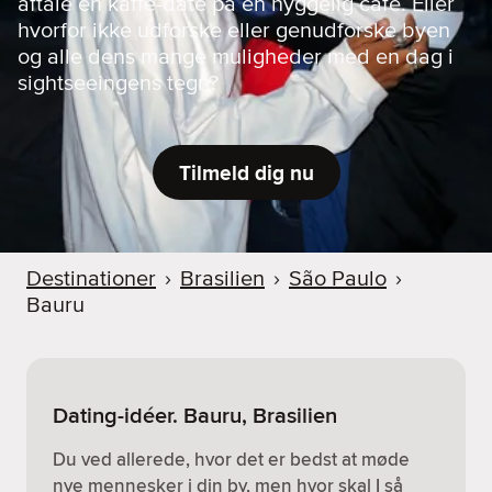
aftale en kaffe-date på en hyggelig café. Eller
hvorfor ikke udforske eller genudforske byen
og alle dens mange muligheder med en dag i
sightseeingens tegn?
Tilmeld dig nu
Destinationer
›
Brasilien
›
São Paulo
›
Bauru
Dating-idéer. Bauru, Brasilien
Du ved allerede, hvor det er bedst at møde
nye mennesker i din by, men hvor skal I så