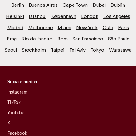
Berlin
Buenos Aires
Cape Town
Dubai
Dublin
Helsinki
Istanbul
København
London
Los Angeles
Madrid
Melbourne
Miami
New York
Oslo
Paris
Prag
Rio de Janeiro
Rom
San Francisco
São Paulo
Seoul
Stockholm
Taipei
Tel Aviv
Tokyo
Warszawa
Sociale medier
Instagram
TikTok
YouTube
X
Facebook