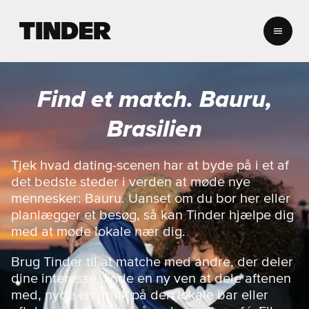
T
i
n
d
e
Find et match. Bauru,
r
s
Brasilien
s
t
a
Tjek hvad dating-scenen har at byde på i et af
r
det bedste steder i verden at møde nye
t
mennesker: Bauru. Uanset om du bor her eller
s
planlægger et besøg, så kan Tinder hjælpe dig
i
med at møde lokale nær dig.
d
e
Brug Tinder til at matche med andre, der deler
dine interesse, finde en ny ven at dele aftenen
med, nyde en drink på den lokale bar eller