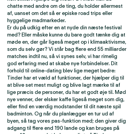
chatte med andre om de ting, du holder allermest
af, uanset om det så er episke road trips eller
hyggelige madmarkeder.
Er du på udkig efter en at nyde din næste festival
med? Eller måske kunne du bare godt tænke dig at
møde en, der går ligeså meget op i klimaaktivisme,
som du selv gør? Vi står bag flere end 55 milliarder
matches indtil nu, så vi synes selv, vi har rimelig
god erfaring med at skabe nye forbindelser. Dit
forhold til online-dating blev lige meget bedre:
Tinder har et væld af funktioner, der hjælper dig til
at blive set mest muligt og blive lagt mærke til af
lige præcis de personer, du har et godt øje til. Mød
nye venner, der elsker kaffe ligeså meget som dig,
eller find en værdig modstander til dit næste spil
badminton. Og når du planlægger en tur ud af
byen, så tag vores pas-funktion med; den giver dig
adgang til flere end 190 lande og kan bruges på