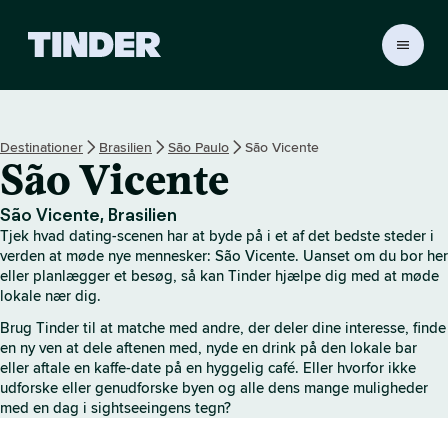
T
i
n
d
e
Destinationer
Brasilien
São Paulo
São Vicente
r
São Vicente
s
s
t
São Vicente, Brasilien
a
Tjek hvad dating-scenen har at byde på i et af det bedste steder i
r
verden at møde nye mennesker: São Vicente. Uanset om du bor her
t
eller planlægger et besøg, så kan Tinder hjælpe dig med at møde
lokale nær dig.
s
i
Brug Tinder til at matche med andre, der deler dine interesse, finde
d
en ny ven at dele aftenen med, nyde en drink på den lokale bar
e
eller aftale en kaffe-date på en hyggelig café. Eller hvorfor ikke
udforske eller genudforske byen og alle dens mange muligheder
med en dag i sightseeingens tegn?