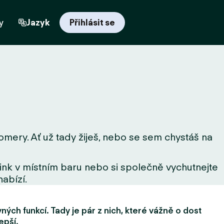
y
Jazyk
Přihlásit se
omery. Ať už tady žiješ, nebo se sem chystáš na
drink v místním baru nebo si společně vychutnejte
nabízí.
ých funkcí. Tady je pár z nich, které vážně o dost
epší.