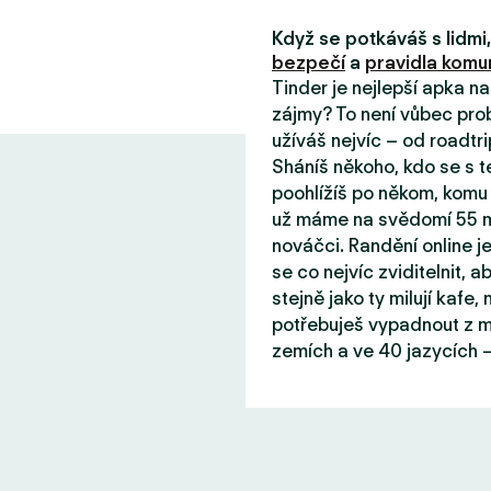
Když se potkáváš s lidm
bezpečí
a
pravidla komun
Tinder je nejlepší apka n
zájmy? To není vůbec prob
užíváš nejvíc – od roadtri
Sháníš někoho, kdo se s 
poohlížíš po někom, komu 
už máme na svědomí 55 mil
nováčci. Randění online j
se co nejvíc zviditelnit, aby
stejně jako ty milují kafe
potřebuješ vypadnout z mě
zemích a ve 40 jazycích –