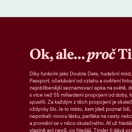
Ok, ale…
proč
T
Díky funkcím jako Double Date, hudební mód,
Passport, očekávání od vztahu a ověření fotog
nejoblíbenější seznamovací apka na světě, d
s více než 55 miliardami propojení od doby, 
spustili. Za každým z těch propojení je skute
vždycky šlo. Je to místo, kam jdeš poznat lidi,
nepotkali: novou lásku, parťáka na cesty nebo
a promění se v něco skutečného. Ať už hledáš
vlastně ani nevíš, co hledáš, Tinder ti dává pro