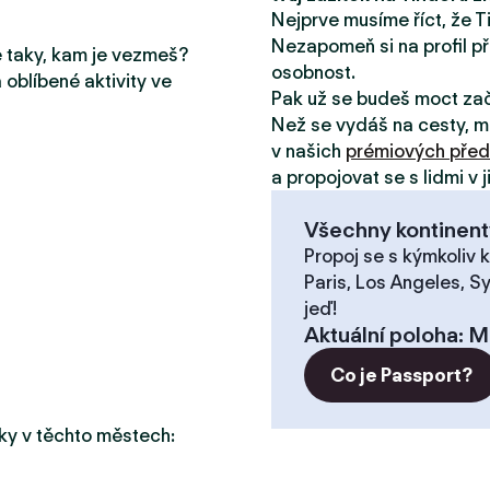
Nejprve musíme říct, že T
Nezapomeň si na profil př
le taky, kam je vezmeš?
osobnost.
 oblíbené aktivity ve
Pak už se budeš moct za
Než se vydáš na cesty, m
v našich
prémiových před
a propojovat se s lidmi v 
Všechny kontinent
Propoj se s kýmkoliv k
Paris, Los Angeles, S
jeď!
Aktuální poloha
:
M
Co je Passport?
taky v těchto městech: