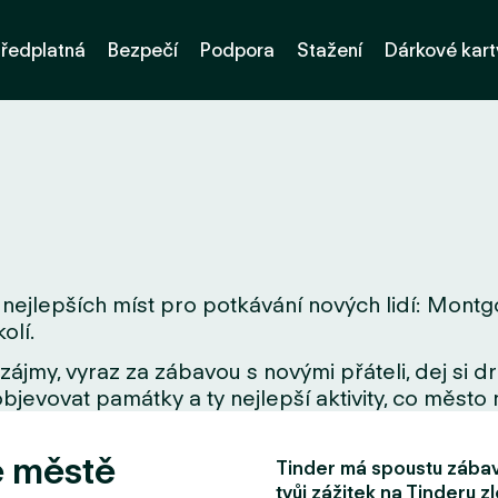
ředplatná
Bezpečí
Podpora
Stažení
Dárkové kart
 nejlepších míst pro potkávání nových lidí: Montg
olí.
zájmy, vyraz za zábavou s novými přáteli, dej si 
bjevovat památky a ty nejlepší aktivity, co město 
e městě
Tinder má spoustu zábavn
tvůj zážitek na Tinderu zl