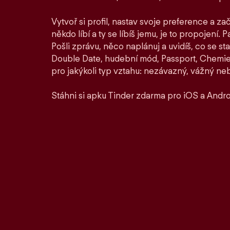
Vytvoř si profil, nastav svoje preference a zač
někdo líbí a ty se líbíš jemu, je to propojení. P
Pošli zprávu, něco naplánuj a uvidíš, co se st
Double Date, hudební mód, Passport, Chemie a
pro jakýkoli typ vztahu: nezávazný, vážný ne
Stáhni si apku Tinder zdarma pro iOS a Andro