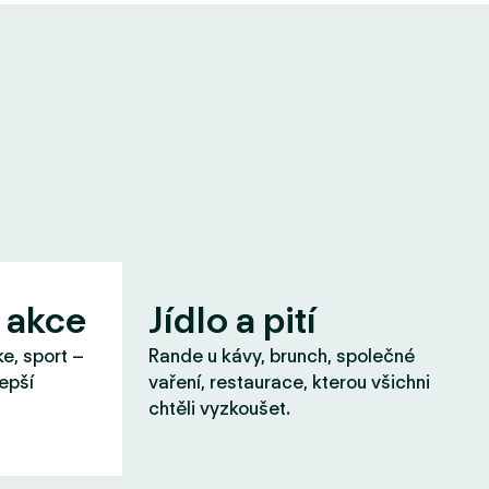
 akce
Jídlo a pití
ke, sport –
Rande u kávy, brunch, společné
lepší
vaření, restaurace, kterou všichni
chtěli vyzkoušet.