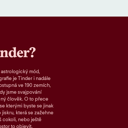
inder?
 astrologický mód,
rafie je Tinder i nadále
ostupná ve 190 zemích,
kdy jsme svajpování
čný člověk. O to přece
 se kterými byste se jinak
 jiskru, která se zažehne
 cokoli, nebo ještě
stor to objevit.