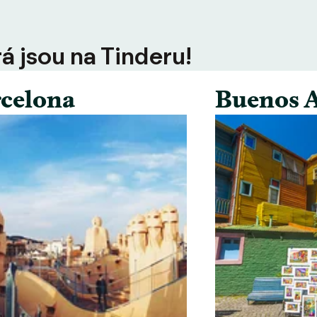
rá jsou na Tinderu!
celona
Buenos A