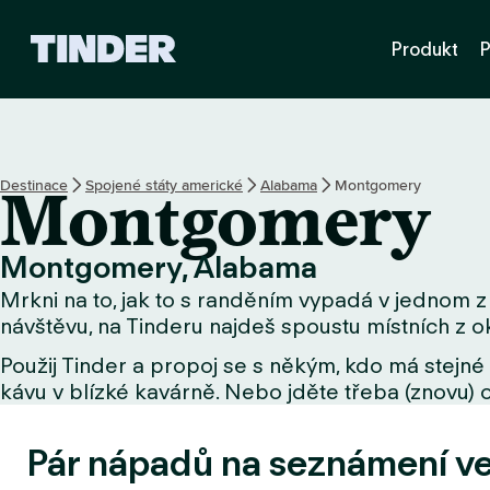
D
Produkt
P
o
m
o
v
s
k
Destinace
Spojené státy americké
Alabama
Montgomery
Montgomery
á
s
t
Montgomery, Alabama
r
Mrkni na to, jak to s randěním vypadá v jednom z
á
n
návštěvu, na Tinderu najdeš spoustu místních z ok
k
Použij Tinder a propoj se s někým, kdo má stejné 
a
kávu v blízké kavárně. Nebo jděte třeba (znovu) o
T
i
n
Pár nápadů na seznámení v
d
e