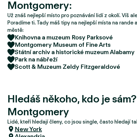
Montgomery:
r
u
Už znáš nejlepší místo pro poznávání lidí z okolí. Víš a
Poradíme ti. Tady máš tipy na nejlepší místa na rande a
městě:
Knihovna a muzeum Rosy Parksové
Montgomery Museum of Fine Arts
Státní archiv a historické muzeum Alabamy
Park na nábřeží
Scott & Muzeum Zeldy Fitzgeraldové
Hledáš někoho, kdo je sám?
Montgomery
Lidé, kteří hledají členy, co jsou single, často hledají 
New York
Alexandria