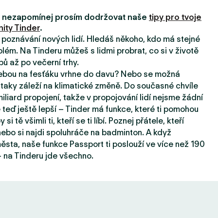
i, nezapomínej prosím dodržovat naše
tipy pro tvoje
ity Tinder
.
a poznávání nových lidí. Hledáš někoho, kdo má stejné
lém. Na Tinderu můžeš s lidmi probrat, co si v životě
pů až po večerní trhy.
tebou na fesťáku vrhne do davu? Nebo se možná
taky záleží na klimatické změně. Do současné chvíle
iard propojení, takže v propojování lidí nejsme žádní
e teď ještě lepší – Tinder má funkce, které ti pomohou
 si tě všimli ti, kteří se ti líbí. Poznej přátele, kteří
, nebo si najdi spoluhráče na badminton. A když
sta, naše funkce Passport ti poslouží ve více než 190
 na Tinderu jde všechno.