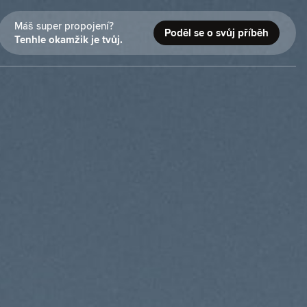
Máš super propojení?
Poděl se o svůj příběh
Tenhle okamžik je tvůj.