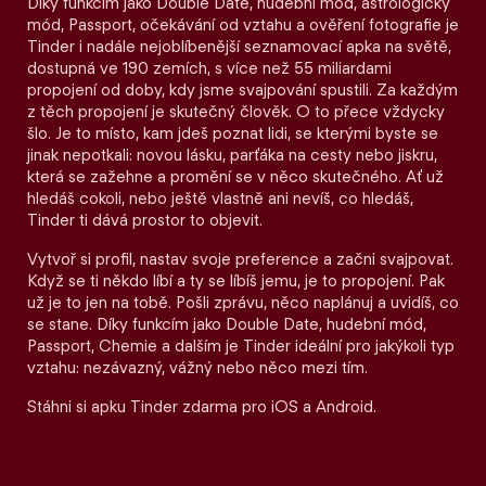
Díky funkcím jako Double Date, hudební mód, astrologický
mód, Passport, očekávání od vztahu a ověření fotografie je
Tinder i nadále nejoblíbenější seznamovací apka na světě,
dostupná ve 190 zemích, s více než 55 miliardami
propojení od doby, kdy jsme svajpování spustili. Za každým
z těch propojení je skutečný člověk. O to přece vždycky
šlo. Je to místo, kam jdeš poznat lidi, se kterými byste se
jinak nepotkali: novou lásku, parťáka na cesty nebo jiskru,
která se zažehne a promění se v něco skutečného. Ať už
hledáš cokoli, nebo ještě vlastně ani nevíš, co hledáš,
Tinder ti dává prostor to objevit.
Vytvoř si profil, nastav svoje preference a začni svajpovat.
Když se ti někdo líbí a ty se líbíš jemu, je to propojení. Pak
už je to jen na tobě. Pošli zprávu, něco naplánuj a uvidíš, co
se stane. Díky funkcím jako Double Date, hudební mód,
Passport, Chemie a dalším je Tinder ideální pro jakýkoli typ
vztahu: nezávazný, vážný nebo něco mezi tím.
Stáhni si apku Tinder zdarma pro iOS a Android.