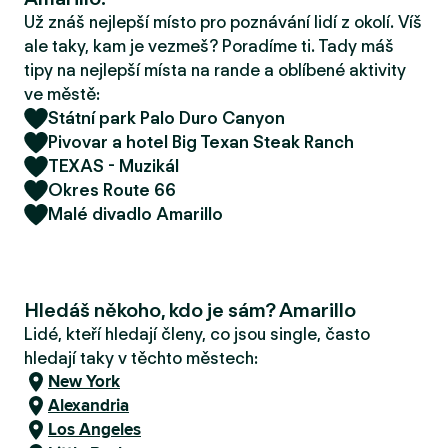
r
Už znáš nejlepší místo pro poznávání lidí z okolí. Víš
u
ale taky, kam je vezmeš? Poradíme ti. Tady máš
tipy na nejlepší místa na rande a oblíbené aktivity
ve městě:
Státní park Palo Duro Canyon
Pivovar a hotel Big Texan Steak Ranch
TEXAS - Muzikál
Okres Route 66
Malé divadlo Amarillo
Hledáš někoho, kdo je sám? Amarillo
Lidé, kteří hledají členy, co jsou single, často
hledají taky v těchto městech:
New York
Alexandria
Los Angeles