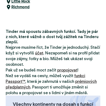
Little Rock
Richmond
Tinder má spoustu zábavných funkcí. Tady je pár
z nich, které vážně o dost tvůj zážitek na Tinderu
zlepší.
Nejprve musíme říct, že Tinder je jednoduchý. Stačí
když si vytvoříš
účet
. Nezapomeň si na profil přidat
svoje zájmy, fotky a bio. Můžeš tak ukázat svoji
osobnost.
Pak už se budeš moct začít
propojovat
!
Než se vydáš na cesty, můžeš využít
funkci
Passport™
, která je zahrnutá v našich
prémiových
předplatných
. Passport ti umožňuje změnit si
polohu a propojovat se s lidmi v jiném městě.
Všechny kontinenty na dosah s funkcí