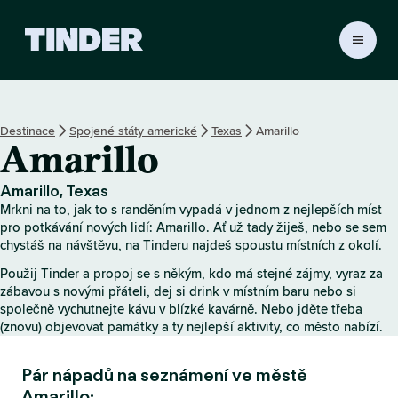
D
o
m
o
v
Destinace
Spojené státy americké
Texas
Amarillo
s
Amarillo
k
á
s
Amarillo, Texas
t
Mrkni na to, jak to s randěním vypadá v jednom z nejlepších míst
r
pro potkávání nových lidí: Amarillo. Ať už tady žiješ, nebo se sem
á
chystáš na návštěvu, na Tinderu najdeš spoustu místních z okolí.
n
Použij Tinder a propoj se s někým, kdo má stejné zájmy, vyraz za
k
zábavou s novými přáteli, dej si drink v místním baru nebo si
a
společně vychutnejte kávu v blízké kavárně. Nebo jděte třeba
T
(znovu) objevovat památky a ty nejlepší aktivity, co město nabízí.
i
n
Pár nápadů na seznámení ve městě
d
e
Amarillo: