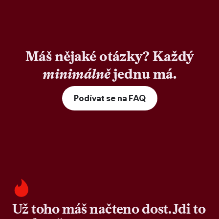
Máš nějaké otázky? Každý
minimálně
jednu má.
Podívat se na FAQ
Už toho máš načteno dost. Jdi to