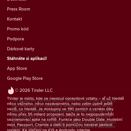
Press Room
Kontakt
Promo kód
Podpora
Dárkové karty
Stáhněte si aplikaci!
App Store
Google Play Store
© 2026 Tinder LLC
Tinder je místo, kde se navazují opravdové vztahy – ať už hledáš
Tvé soukromí bereme vážně. Společně se svými partnery
něco vážného, něco nezávazného, nebo zatím úplně ještě
používáme měřicí nástroje k analýze návštěvnosti svých
nevíš, co hledáš. Je dostupný ve 190 zemích a vzniklo díky
webových stránek, k poskytování nabídek šitým na míru
němu přes 55 miliard propojení, takže je to nejpopulárnější
tvým zájmům a pro vylepšení interních marketingových
seznamovací apka na světě. Funkce jako Double Date, Hudební
aktivit Tinderu.
Více informací o cookies a poskytovatelích,
mód, Passport, Chemie a další ti pomůžou navázat jakékoli
které používáme.
Svůj souhlas můžeš kdykoli v nastavení
spojení. Ke stažení na iOS a Androidu zdarma.