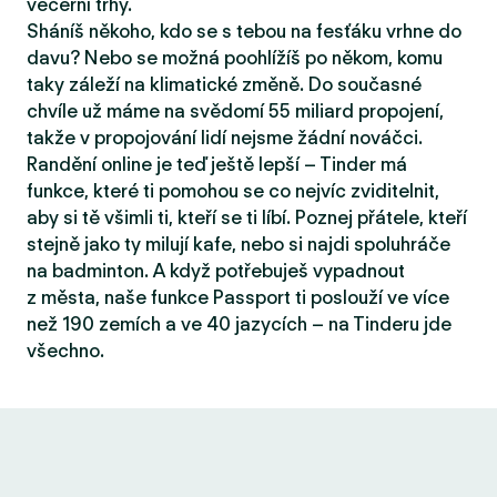
večerní trhy.
Sháníš někoho, kdo se s tebou na fesťáku vrhne do
davu? Nebo se možná poohlížíš po někom, komu
taky záleží na klimatické změně. Do současné
chvíle už máme na svědomí 55 miliard propojení,
takže v propojování lidí nejsme žádní nováčci.
Randění online je teď ještě lepší – Tinder má
funkce, které ti pomohou se co nejvíc zviditelnit,
aby si tě všimli ti, kteří se ti líbí. Poznej přátele, kteří
stejně jako ty milují kafe, nebo si najdi spoluhráče
na badminton. A když potřebuješ vypadnout
z města, naše funkce Passport ti poslouží ve více
než 190 zemích a ve 40 jazycích – na Tinderu jde
všechno.