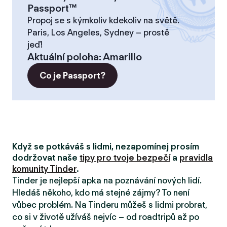
Passport™
Propoj se s kýmkoliv kdekoliv na světě.
Paris, Los Angeles, Sydney – prostě
jeď!
Aktuální poloha
:
Amarillo
Co je Passport?
Když se potkáváš s lidmi, nezapomínej prosím
dodržovat naše
tipy pro tvoje bezpečí
a
pravidla
komunity Tinder
.
Tinder je nejlepší apka na poznávání nových lidí.
Hledáš někoho, kdo má stejné zájmy? To není
vůbec problém. Na Tinderu můžeš s lidmi probrat,
co si v životě užíváš nejvíc – od roadtripů až po