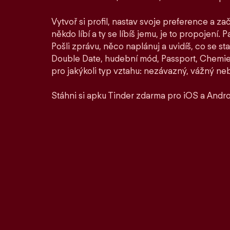
Vytvoř si profil, nastav svoje preference a zač
někdo líbí a ty se líbíš jemu, je to propojení. P
Pošli zprávu, něco naplánuj a uvidíš, co se st
Double Date, hudební mód, Passport, Chemie a
pro jakýkoli typ vztahu: nezávazný, vážný ne
Stáhni si apku Tinder zdarma pro iOS a Andro