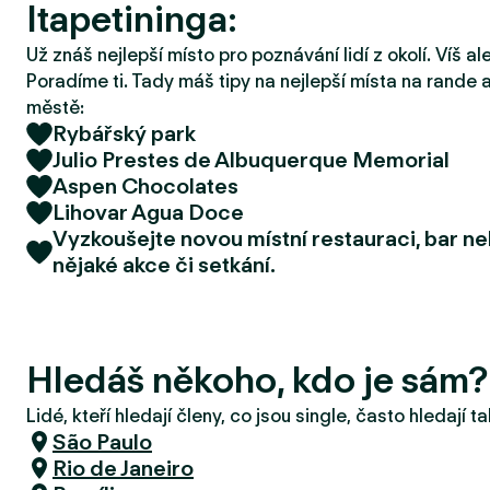
Itapetininga:
r
u
Už znáš nejlepší místo pro poznávání lidí z okolí. Víš a
Poradíme ti. Tady máš tipy na nejlepší místa na rande a
městě:
Rybářský park
Julio Prestes de Albuquerque Memorial
Aspen Chocolates
Lihovar Agua Doce
Vyzkoušejte novou místní restauraci, bar n
nějaké akce či setkání.
Hledáš někoho, kdo je sám?
Lidé, kteří hledají členy, co jsou single, často hledají 
São Paulo
Rio de Janeiro