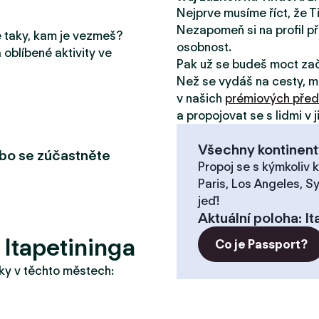
Nejprve musíme říct, že T
Nezapomeň si na profil př
le taky, kam je vezmeš?
osobnost.
 oblíbené aktivity ve
Pak už se budeš moct za
Než se vydáš na cesty, m
v našich
prémiových před
a propojovat se s lidmi v 
Všechny kontinent
ebo se zúčastněte
Propoj se s kýmkoliv k
Paris, Los Angeles, S
jeď!
Aktuální poloha
:
It
 Itapetininga
Co je Passport?
taky v těchto městech: