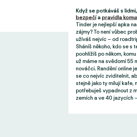
Když se potkáváš s lidm
bezpečí
a
pravidla komun
Tinder je nejlepší apka n
zájmy? To není vůbec prob
užíváš nejvíc – od roadtri
Sháníš někoho, kdo se s 
poohlížíš po někom, komu 
už máme na svědomí 55 mil
nováčci. Randění online j
se co nejvíc zviditelnit, aby
stejně jako ty milují kafe
potřebuješ vypadnout z mě
zemích a ve 40 jazycích –