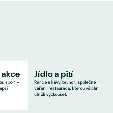
 akce
Jídlo a pití
ke, sport –
Rande u kávy, brunch, společné
lepší
vaření, restaurace, kterou všichni
chtěli vyzkoušet.