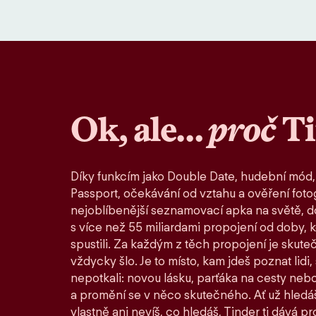
Ok, ale…
proč
T
Díky funkcím jako Double Date, hudební mód,
Passport, očekávání od vztahu a ověření fotog
nejoblíbenější seznamovací apka na světě, d
s více než 55 miliardami propojení od doby, 
spustili. Za každým z těch propojení je skute
vždycky šlo. Je to místo, kam jdeš poznat lidi,
nepotkali: novou lásku, parťáka na cesty nebo
a promění se v něco skutečného. Ať už hledáš
vlastně ani nevíš, co hledáš, Tinder ti dává pro