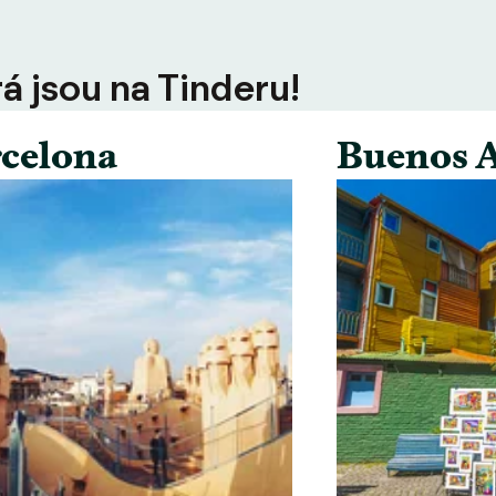
rá jsou na Tinderu!
celona
Buenos A