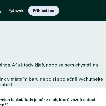
y
Jazyk
Přihlásit se
ninga. Ať už tady žiješ, nebo se sem chystáš na
drink v místním baru nebo si společně vychutnejte
nabízí.
ých funkcí. Tady je pár z nich, které vážně o dost
epší.