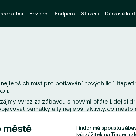
ředplatná
Bezpečí
Podpora
Stažení
Dárkové kart
nejlepších míst pro potkávání nových lidí: Itapeti
olí.
zájmy, vyraz za zábavou s novými přáteli, dej si 
bjevovat památky a ty nejlepší aktivity, co město 
e městě
Tinder má spoustu zábavn
tvůj zážitek na Tinderu zl