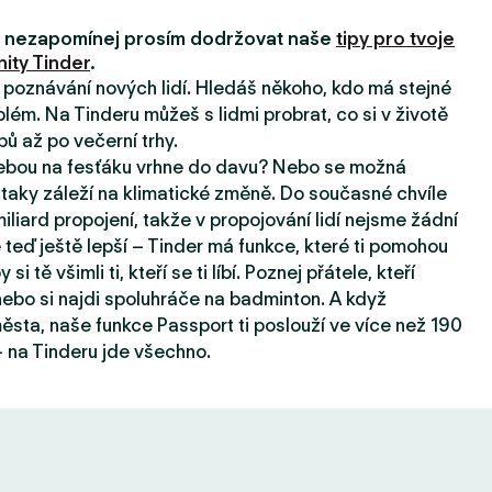
i, nezapomínej prosím dodržovat naše
tipy pro tvoje
ity Tinder
.
a poznávání nových lidí. Hledáš někoho, kdo má stejné
lém. Na Tinderu můžeš s lidmi probrat, co si v životě
pů až po večerní trhy.
tebou na fesťáku vrhne do davu? Nebo se možná
taky záleží na klimatické změně. Do současné chvíle
iard propojení, takže v propojování lidí nejsme žádní
e teď ještě lepší – Tinder má funkce, které ti pomohou
 si tě všimli ti, kteří se ti líbí. Poznej přátele, kteří
, nebo si najdi spoluhráče na badminton. A když
sta, naše funkce Passport ti poslouží ve více než 190
 na Tinderu jde všechno.