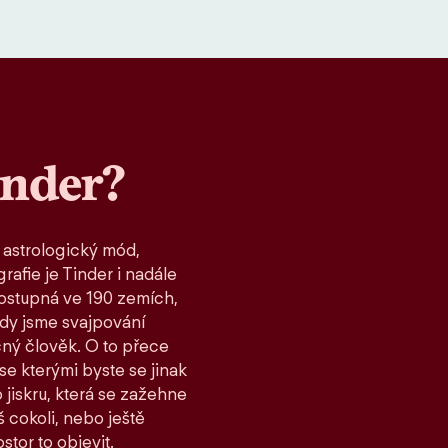
inder?
 astrologický mód,
rafie je Tinder i nadále
ostupná ve 190 zemích,
kdy jsme svajpování
čný člověk. O to přece
 se kterými byste se jinak
 jiskru, která se zažehne
 cokoli, nebo ještě
stor to objevit.