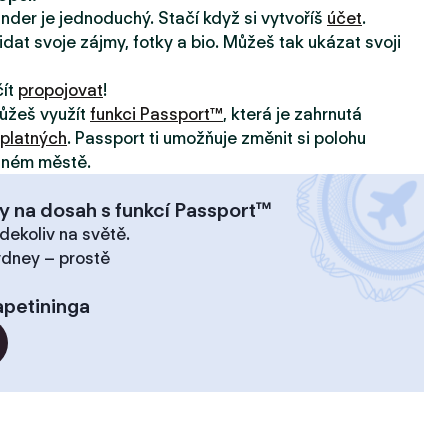
inder je jednoduchý. Stačí když si vytvoříš
účet
.
idat svoje zájmy, fotky a bio. Můžeš tak ukázat svoji
čít
propojovat
!
ůžeš využít
funkci Passport™
, která je zahrnutá
platných
. Passport ti umožňuje změnit si polohu
jiném městě.
y na dosah s funkcí Passport™
dekoliv na světě.
ydney – prostě
apetininga