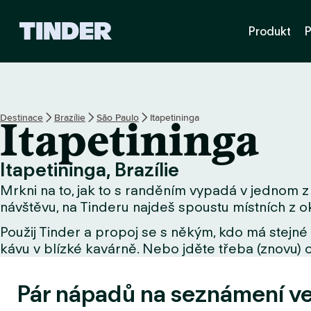
D
Produkt
P
o
m
o
v
s
k
Destinace
Brazílie
São Paulo
Itapetininga
Itapetininga
á
s
t
Itapetininga, Brazílie
r
Mrkni na to, jak to s randěním vypadá v jednom z 
á
n
návštěvu, na Tinderu najdeš spoustu místních z ok
k
Použij Tinder a propoj se s někým, kdo má stejné 
a
kávu v blízké kavárně. Nebo jděte třeba (znovu) o
T
i
n
Pár nápadů na seznámení v
d
e