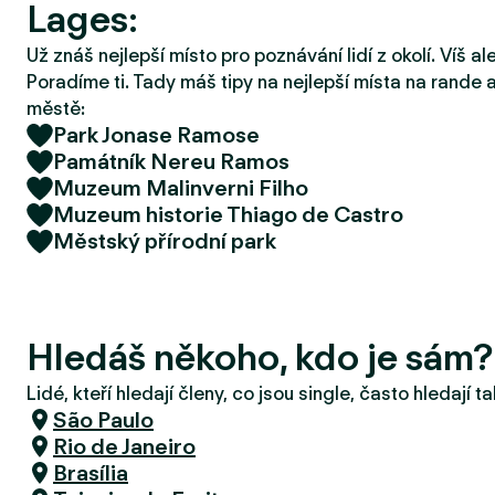
Lages:
r
u
Už znáš nejlepší místo pro poznávání lidí z okolí. Víš a
Poradíme ti. Tady máš tipy na nejlepší místa na rande a
městě:
Park Jonase Ramose
Památník Nereu Ramos
Muzeum Malinverni Filho
Muzeum historie Thiago de Castro
Městský přírodní park
Hledáš někoho, kdo je sám
Lidé, kteří hledají členy, co jsou single, často hledají 
São Paulo
Rio de Janeiro
Brasília