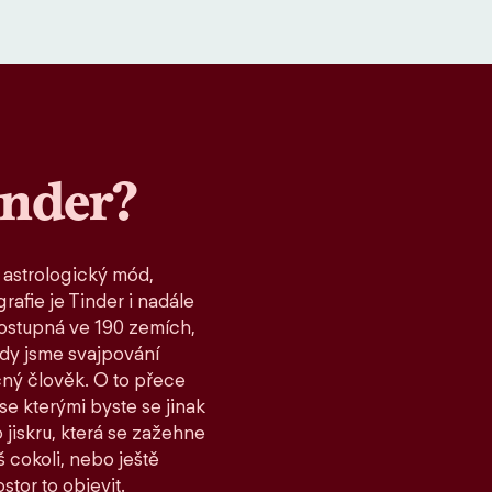
inder?
 astrologický mód,
rafie je Tinder i nadále
ostupná ve 190 zemích,
kdy jsme svajpování
čný člověk. O to přece
 se kterými byste se jinak
 jiskru, která se zažehne
 cokoli, nebo ještě
stor to objevit.