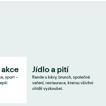
 akce
Jídlo a pití
ke, sport –
Rande u kávy, brunch, společné
lepší
vaření, restaurace, kterou všichni
chtěli vyzkoušet.