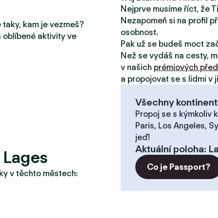
Nejprve musíme říct, že T
Nezapomeň si na profil př
le taky, kam je vezmeš?
osobnost.
 oblíbené aktivity ve
Pak už se budeš moct za
Než se vydáš na cesty, m
v našich
prémiových před
a propojovat se s lidmi v 
Všechny kontinent
Propoj se s kýmkoliv k
Paris, Los Angeles, S
jeď!
Aktuální poloha
:
L
? Lages
Co je Passport?
taky v těchto městech: