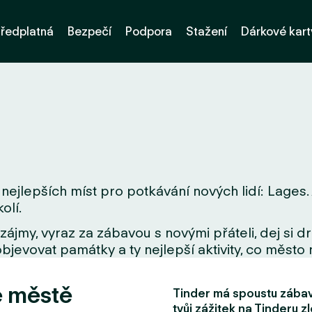
ředplatná
Bezpečí
Podpora
Stažení
Dárkové kart
nejlepších míst pro potkávání nových lidí: Lages.
olí.
zájmy, vyraz za zábavou s novými přáteli, dej si 
bjevovat památky a ty nejlepší aktivity, co město 
e městě
Tinder má spoustu zábavn
tvůj zážitek na Tinderu zl