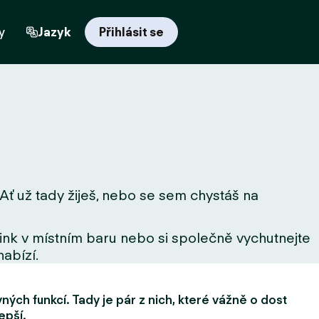
y
Jazyk
Přihlásit se
 Ať už tady žiješ, nebo se sem chystáš na
drink v místním baru nebo si společně vychutnejte
nabízí.
ých funkcí. Tady je pár z nich, které vážně o dost
epší.