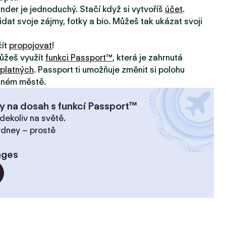
inder je jednoduchý. Stačí když si vytvoříš
účet
.
idat svoje zájmy, fotky a bio. Můžeš tak ukázat svoji
čít
propojovat
!
ůžeš využít
funkci Passport™
, která je zahrnutá
platných
. Passport ti umožňuje změnit si polohu
jiném městě.
y na dosah s funkcí Passport™
dekoliv na světě.
ydney – prostě
ages