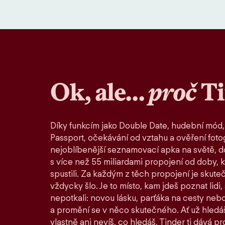
Ok, ale…
proč
T
Díky funkcím jako Double Date, hudební mód,
Passport, očekávání od vztahu a ověření fotog
nejoblíbenější seznamovací apka na světě, d
s více než 55 miliardami propojení od doby, 
spustili. Za každým z těch propojení je skute
vždycky šlo. Je to místo, kam jdeš poznat lidi,
nepotkali: novou lásku, parťáka na cesty nebo
a promění se v něco skutečného. Ať už hledáš
vlastně ani nevíš, co hledáš, Tinder ti dává pro