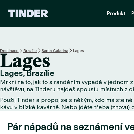
D
Produkt
P
o
m
o
v
s
k
Destinace
Brazílie
Santa Catarina
Lages
Lages
á
s
t
Lages, Brazílie
r
Mrkni na to, jak to s randěním vypadá v jednom z 
á
n
návštěvu, na Tinderu najdeš spoustu místních z ok
k
Použij Tinder a propoj se s někým, kdo má stejné 
a
kávu v blízké kavárně. Nebo jděte třeba (znovu) o
T
i
n
Pár nápadů na seznámení v
d
e