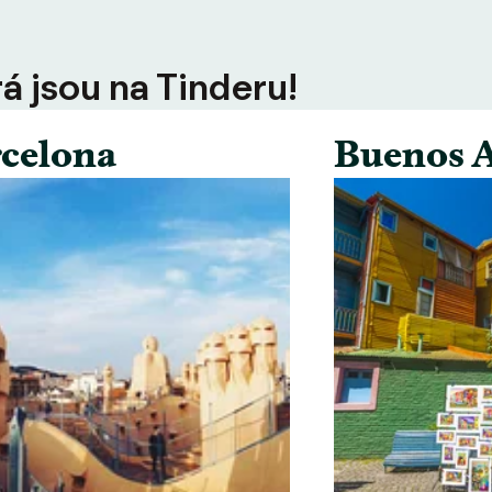
rá jsou na Tinderu!
celona
Buenos A