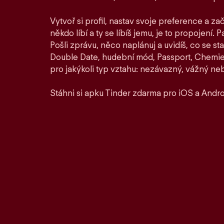
Vytvoř si profil, nastav svoje preference a zač
někdo líbí a ty se líbíš jemu, je to propojení. P
Pošli zprávu, něco naplánuj a uvidíš, co se st
Double Date, hudební mód, Passport, Chemie a
pro jakýkoli typ vztahu: nezávazný, vážný ne
Stáhni si apku Tinder zdarma pro iOS a Andro