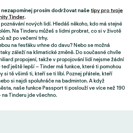
i, nezapomínej prosím dodržovat naše
tipy pro tvoje
ity Tinder
.
a poznávání nových lidí. Hledáš někoho, kdo má stejné
lém. Na Tinderu můžeš s lidmi probrat, co si v životě
pů až po večerní trhy.
tebou na fesťáku vrhne do davu? Nebo se možná
taky záleží na klimatické změně. Do současné chvíle
iard propojení, takže v propojování lidí nejsme žádní
e teď ještě lepší – Tinder má funkce, které ti pomohou
 si tě všimli ti, kteří se ti líbí. Poznej přátele, kteří
, nebo si najdi spoluhráče na badminton. A když
sta, naše funkce Passport ti poslouží ve více než 190
 na Tinderu jde všechno.