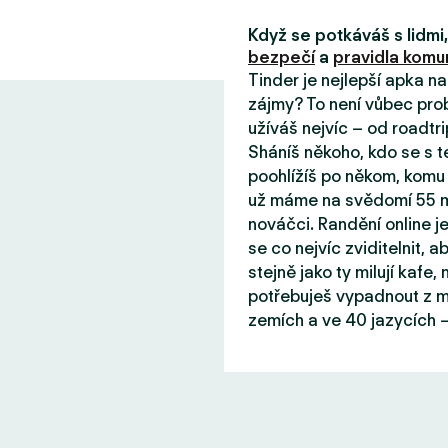
Když se potkáváš s lidm
bezpečí
a
pravidla komun
Tinder je nejlepší apka n
zájmy? To není vůbec prob
užíváš nejvíc – od roadtri
Sháníš někoho, kdo se s 
poohlížíš po někom, komu 
už máme na svědomí 55 mil
nováčci. Randění online j
se co nejvíc zviditelnit, aby
stejně jako ty milují kafe
potřebuješ vypadnout z mě
zemích a ve 40 jazycích –