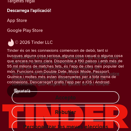
Targetes regal
Descarrega l'aplicació!
App Store
Google Play Store
© 2026 Tinder LLC
Tinder és on les connexions comencen de debò, tant si
busques alguna cosa seriosa, alguna cosa casual o alguna cosa
Valorem molt la teva privacitat. Nosaltres i els nostres socis
que encara no tens clara. Disponible a 190 països i amb més de
fem servir rastrejadors per mesurar l'audiència de la nostra
55 mil milions de matches fets, és l'app de cites més popular del
pàgina, per oferir-te promocions i per millorar les
món. Funcions com Double Date, Music Mode, Passport,
operacions de màrqueting de Tinder.
Més informació sobre
Química i moltes més estan dissenyades per a tota mena de
cookies i proveïdors que utilitzem.
Pots retirar el teu
connexions. Descarrega't gratis l’app per a iOS i Android.
consentiment quan vulguis als ajustos del teu compte.
català
Accepto
Rebutjar
Personalitzar les meves eleccions