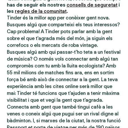
has de seguir els nostres
consells de seguretat
i
les
regles de la comunitat
.
Tinder és la millor app per conèixer gent nova.
Busques algú que comparteixi els teus interessos?
Cap problema! A Tinder pots parlar amb la gent
sobre el que t'agrada més del món, ja siguin els
correfocs o els mercats de roba vintage.
Busques algú amb qui passar-t'ho teta a un festival
de música? O només vols connectar amb algú tan
compromès com tu amb la lluita ecologista? Amb
55 mil milions de matches fins ara, ens en sortim
força bé amb això de connectar a la gent. La teva
experiència amb les cites online serà millor que
mai: Tinder té funcions que t'ajuden a tenir màxima
visibilitat i que et vegi la gent que t'agrada.
Connecta amb gent que també tingui cafè a les
venes o coneix algú que pugui ser un rival digne al
bàdminton. I, si marxes de la ciutat, la nostra funció
Passport et porta de viatge per més de 190 països