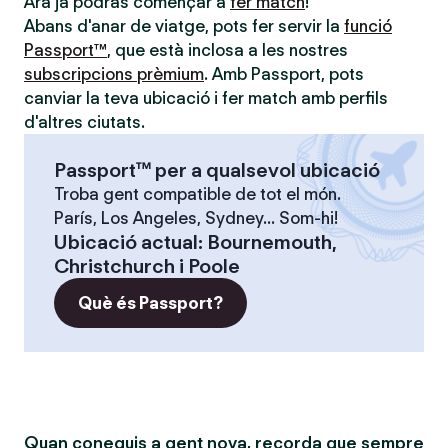
Ara ja podràs començar a
fer match
!
Abans d'anar de viatge, pots fer servir la
funció
Passport™
, que està inclosa a les nostres
subscripcions prèmium
. Amb Passport, pots
canviar la teva ubicació i fer match amb perfils
d'altres ciutats.
Passport™ per a qualsevol ubicació
Troba gent compatible de tot el món.
París, Los Angeles, Sydney... Som-hi!
Ubicació actual
:
Bournemouth,
Christchurch i Poole
Què és Passport?
Quan coneguis a gent nova, recorda que sempre