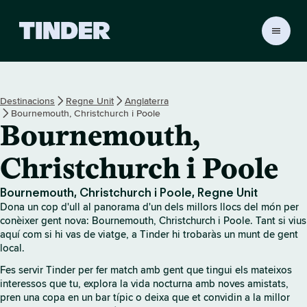
T
i
n
d
e
Destinacions
Regne Unit
Anglaterra
r
Bournemouth, Christchurch i Poole
I
Bournemouth,
n
i
Christchurch i Poole
c
i
Bournemouth, Christchurch i Poole, Regne Unit
Dona un cop d'ull al panorama d'un dels millors llocs del món per
conèixer gent nova: Bournemouth, Christchurch i Poole. Tant si vius
aquí com si hi vas de viatge, a Tinder hi trobaràs un munt de gent
local.
Fes servir Tinder per fer match amb gent que tingui els mateixos
interessos que tu, explora la vida nocturna amb noves amistats,
pren una copa en un bar típic o deixa que et convidin a la millor