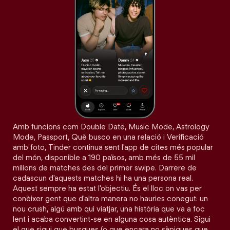
Amb funcions com Double Date, Music Mode, Astrology
Mode, Passport, Què busco en una relació i Verificació
amb foto, Tinder continua sent l'app de cites més popular
del món, disponible a 190 països, amb més de 55 mil
milions de matches des del primer swipe. Darrere de
cadascun d'aquests matches hi ha una persona real.
Aquest sempre ha estat l'objectiu. És el lloc on vas per
conèixer gent que d'altra manera no hauries conegut: un
nou crush, algú amb qui viatjar, una història que va a foc
lent i acaba convertint-se en alguna cosa autèntica. Sigui
el que sigui que busques (o que encara no sàpigues que