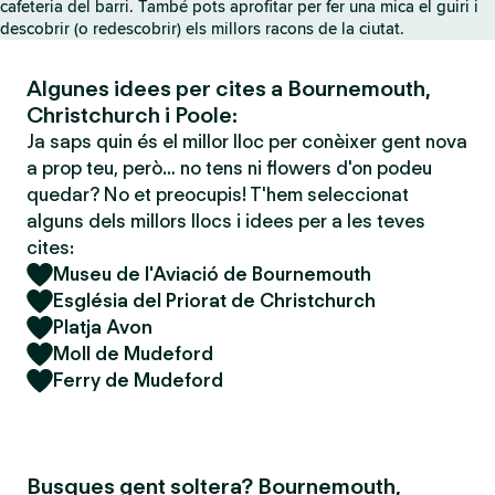
cafeteria del barri. També pots aprofitar per fer una mica el guiri i
descobrir (o redescobrir) els millors racons de la ciutat.
Algunes idees per cites a Bournemouth,
Christchurch i Poole:
Ja saps quin és el millor lloc per conèixer gent nova
a prop teu, però… no tens ni flowers d'on podeu
quedar? No et preocupis! T'hem seleccionat
alguns dels millors llocs i idees per a les teves
cites:
Museu de l'Aviació de Bournemouth
Església del Priorat de Christchurch
Platja Avon
Moll de Mudeford
Ferry de Mudeford
Busques gent soltera? Bournemouth,