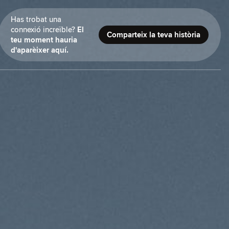
Has trobat una
connexió increïble?
El
Comparteix la teva història
teu moment hauria
d'aparèixer aquí.