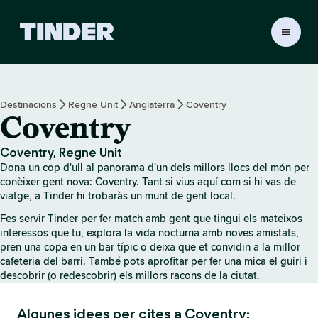
T
i
n
d
e
Destinacions
Regne Unit
Anglaterra
Coventry
r
Coventry
I
n
i
Coventry, Regne Unit
c
Dona un cop d'ull al panorama d'un dels millors llocs del món per
i
conèixer gent nova: Coventry. Tant si vius aquí com si hi vas de
viatge, a Tinder hi trobaràs un munt de gent local.
Fes servir Tinder per fer match amb gent que tingui els mateixos
interessos que tu, explora la vida nocturna amb noves amistats,
pren una copa en un bar típic o deixa que et convidin a la millor
cafeteria del barri. També pots aprofitar per fer una mica el guiri i
descobrir (o redescobrir) els millors racons de la ciutat.
Algunes idees per cites a Coventry: