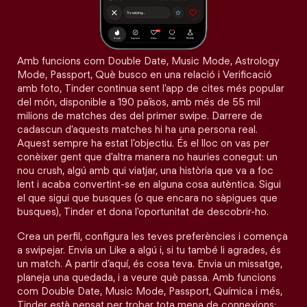
Amb funcions com Double Date, Music Mode, Astrology
Mode, Passport, Què busco en una relació i Verificació
amb foto, Tinder continua sent l'app de cites més popular
del món, disponible a 190 països, amb més de 55 mil
milions de matches des del primer swipe. Darrere de
cadascun d'aquests matches hi ha una persona real.
Aquest sempre ha estat l'objectiu. És el lloc on vas per
conèixer gent que d'altra manera no hauries conegut: un
nou crush, algú amb qui viatjar, una història que va a foc
lent i acaba convertint-se en alguna cosa autèntica. Sigui
el que sigui que busques (o que encara no sàpigues que
busques), Tinder et dona l'oportunitat de descobrir-ho.
Crea un perfil, configura les teves preferències i comença
a swipejar. Envia un Like a algú i, si tu també li agrades, és
un match. A partir d’aquí, és cosa teva. Envia un missatge,
planeja una quedada, i a veure què passa. Amb funcions
com Double Date, Music Mode, Passport, Química i més,
Tinder està pensat per trobar tota mena de connexions: