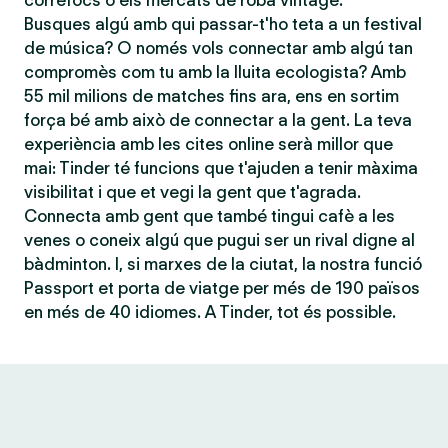
correfocs o els mercats de roba vintage.
Busques algú amb qui passar-t'ho teta a un festival
de música? O només vols connectar amb algú tan
compromès com tu amb la lluita ecologista? Amb
55 mil milions de matches fins ara, ens en sortim
força bé amb això de connectar a la gent. La teva
experiència amb les cites online serà millor que
mai: Tinder té funcions que t'ajuden a tenir màxima
visibilitat i que et vegi la gent que t'agrada.
Connecta amb gent que també tingui cafè a les
venes o coneix algú que pugui ser un rival digne al
bàdminton. I, si marxes de la ciutat, la nostra funció
Passport et porta de viatge per més de 190 països
en més de 40 idiomes. A Tinder, tot és possible.