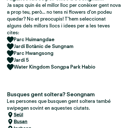
Ja saps quin és el millor lloc per conèixer gent nova
a prop teu, però… no tens ni flowers d'on podeu
quedar? No et preocupis! T'hem seleccionat
alguns dels millors llocs i idees per a les teves
cites:
Parc Huimangdae
Jardí Botànic de Sungnam
Parc Hwangsong
Jardí 5
Water Kingdom Songpa Park Habio
Busques gent soltera? Seongnam
Les persones que busquen gent soltera també
swipegen sovint en aquestes ciutats.
Seül
Busan