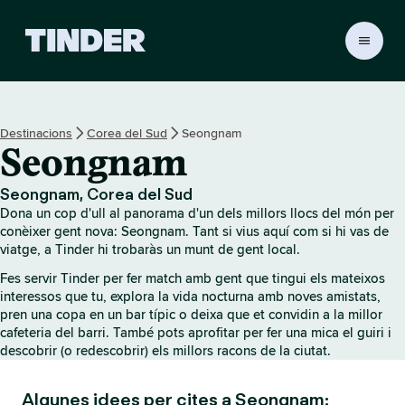
T
i
n
d
e
Destinacions
Corea del Sud
Seongnam
r
Seongnam
I
n
i
Seongnam, Corea del Sud
c
Dona un cop d'ull al panorama d'un dels millors llocs del món per
i
conèixer gent nova: Seongnam. Tant si vius aquí com si hi vas de
viatge, a Tinder hi trobaràs un munt de gent local.
Fes servir Tinder per fer match amb gent que tingui els mateixos
interessos que tu, explora la vida nocturna amb noves amistats,
pren una copa en un bar típic o deixa que et convidin a la millor
cafeteria del barri. També pots aprofitar per fer una mica el guiri i
descobrir (o redescobrir) els millors racons de la ciutat.
Algunes idees per cites a Seongnam: