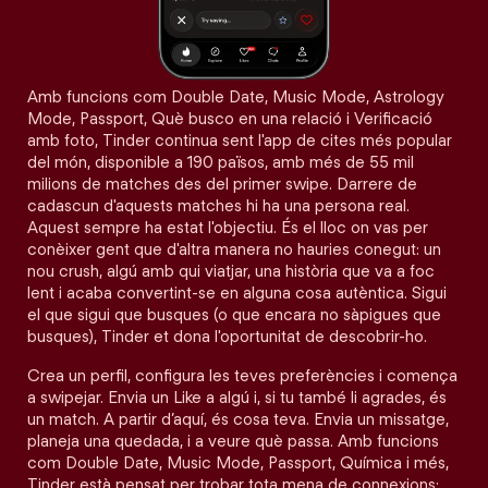
Amb funcions com Double Date, Music Mode, Astrology
Mode, Passport, Què busco en una relació i Verificació
amb foto, Tinder continua sent l'app de cites més popular
del món, disponible a 190 països, amb més de 55 mil
milions de matches des del primer swipe. Darrere de
cadascun d'aquests matches hi ha una persona real.
Aquest sempre ha estat l'objectiu. És el lloc on vas per
conèixer gent que d'altra manera no hauries conegut: un
nou crush, algú amb qui viatjar, una història que va a foc
lent i acaba convertint-se en alguna cosa autèntica. Sigui
el que sigui que busques (o que encara no sàpigues que
busques), Tinder et dona l'oportunitat de descobrir-ho.
Crea un perfil, configura les teves preferències i comença
a swipejar. Envia un Like a algú i, si tu també li agrades, és
un match. A partir d’aquí, és cosa teva. Envia un missatge,
planeja una quedada, i a veure què passa. Amb funcions
com Double Date, Music Mode, Passport, Química i més,
Tinder està pensat per trobar tota mena de connexions: