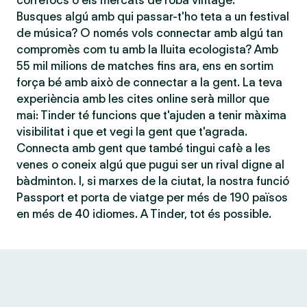
correfocs o els mercats de roba vintage.
Busques algú amb qui passar-t'ho teta a un festival
de música? O només vols connectar amb algú tan
compromès com tu amb la lluita ecologista? Amb
55 mil milions de matches fins ara, ens en sortim
força bé amb això de connectar a la gent. La teva
experiència amb les cites online serà millor que
mai: Tinder té funcions que t'ajuden a tenir màxima
visibilitat i que et vegi la gent que t'agrada.
Connecta amb gent que també tingui cafè a les
venes o coneix algú que pugui ser un rival digne al
bàdminton. I, si marxes de la ciutat, la nostra funció
Passport et porta de viatge per més de 190 països
en més de 40 idiomes. A Tinder, tot és possible.