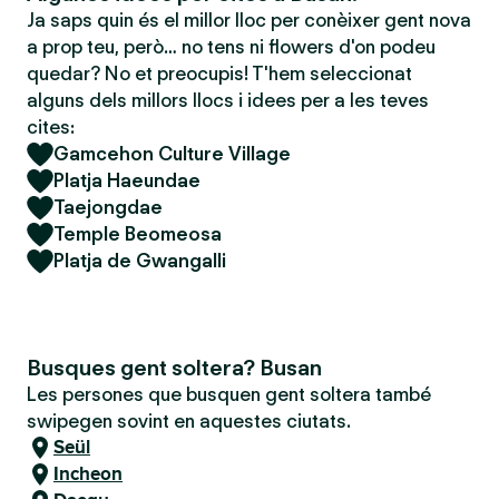
Ja saps quin és el millor lloc per conèixer gent nova
a prop teu, però… no tens ni flowers d'on podeu
quedar? No et preocupis! T'hem seleccionat
alguns dels millors llocs i idees per a les teves
cites:
Gamcehon Culture Village
Platja Haeundae
Taejongdae
Temple Beomeosa
Platja de Gwangalli
Busques gent soltera? Busan
Les persones que busquen gent soltera també
swipegen sovint en aquestes ciutats.
Seül
Incheon