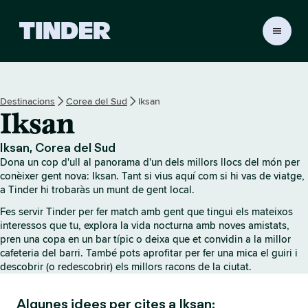
T
i
n
d
e
Destinacions
Corea del Sud
Iksan
r
Iksan
I
n
i
Iksan, Corea del Sud
c
Dona un cop d'ull al panorama d'un dels millors llocs del món per
i
conèixer gent nova: Iksan. Tant si vius aquí com si hi vas de viatge,
a Tinder hi trobaràs un munt de gent local.
Fes servir Tinder per fer match amb gent que tingui els mateixos
interessos que tu, explora la vida nocturna amb noves amistats,
pren una copa en un bar típic o deixa que et convidin a la millor
cafeteria del barri. També pots aprofitar per fer una mica el guiri i
descobrir (o redescobrir) els millors racons de la ciutat.
Algunes idees per cites a Iksan: