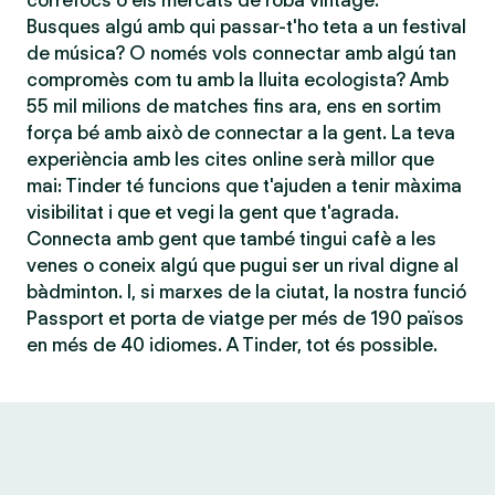
correfocs o els mercats de roba vintage.
Busques algú amb qui passar-t'ho teta a un festival
de música? O només vols connectar amb algú tan
compromès com tu amb la lluita ecologista? Amb
55 mil milions de matches fins ara, ens en sortim
força bé amb això de connectar a la gent. La teva
experiència amb les cites online serà millor que
mai: Tinder té funcions que t'ajuden a tenir màxima
visibilitat i que et vegi la gent que t'agrada.
Connecta amb gent que també tingui cafè a les
venes o coneix algú que pugui ser un rival digne al
bàdminton. I, si marxes de la ciutat, la nostra funció
Passport et porta de viatge per més de 190 països
en més de 40 idiomes. A Tinder, tot és possible.