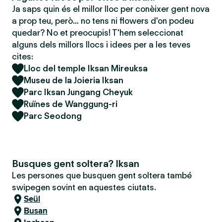
Ja saps quin és el millor lloc per conèixer gent nova
a prop teu, però… no tens ni flowers d'on podeu
quedar? No et preocupis! T'hem seleccionat
alguns dels millors llocs i idees per a les teves
cites:
Lloc del temple Iksan Mireuksa
Museu de la Joieria Iksan
Parc Iksan Jungang Cheyuk
Ruïnes de Wanggung-ri
Parc Seodong
Busques gent soltera? Iksan
Les persones que busquen gent soltera també
swipegen sovint en aquestes ciutats.
Seül
Busan