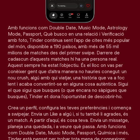
Amb funcions com Double Date, Music Mode, Astrology
Mode, Passport, Què busco en una relació i Verificació
amb foto, Tinder continua sent l'app de cites més popular
del món, disponible a 190 països, amb més de 55 mil
milions de matches des del primer swipe. Darrere de
cadascun d'aquests matches hi ha una persona real.
Aquest sempre ha estat l'objectiu. És el lloc on vas per
conèixer gent que d'altra manera no hauries conegut: un
nou crush, algú amb qui viatjar, una història que va a foc
lent i acaba convertint-se en alguna cosa autèntica. Sigui
el que sigui que busques (o que encara no sàpigues que
busques), Tinder et dona l'oportunitat de descobrir-ho.
Crea un perfil, configura les teves preferències i comença
a swipejar. Envia un Like a algú i, si tu també li agrades, és
un match. A partir d’aquí, és cosa teva. Envia un missatge,
planeja una quedada, i a veure què passa. Amb funcions
com Double Date, Music Mode, Passport, Química i més,
Tinder està pensat per trobar tota mena de connexions: