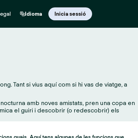
regal
Idioma
Inicia sessió
. Tant si vius aquí com si hi vas de viatge, a
da nocturna amb noves amistats, pren una copa en
mica el guiri i descobrir (o redescobrir) els
cions guais. Aquí tens algunes de les funcions que