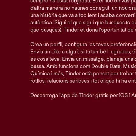
sempre ha estat l'objectiu. És el lloc on vas 
d'altra manera no hauries conegut: un nou crus
una història que va a foc lent i acaba conver
autèntica. Sigui el que sigui que busques (o 
que busques), Tinder et dona l'oportunitat de
Crea un perfil, configura les teves preferènc
Envia un Like a algú i, si tu també li agrades, é
és cosa teva. Envia un missatge, planeja una 
passa. Amb funcions com Double Date, Musi
Química i més, Tinder està pensat per trobar
rotllos, relacions serioses i tot el que hi ha en
Descarrega l'app de Tinder gratis per iOS i A