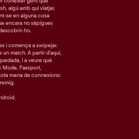
per conèixer gent que
h, algú amb qui viatjar,
tint-se en alguna cosa
que encara no sàpigues
 descobrir-ho.
ies i comença a swipejar.
s un match. A partir d’aquí,
quedada, i a veure què
c Mode, Passport,
 tota mena de connexions:
tremig.
ndroid.