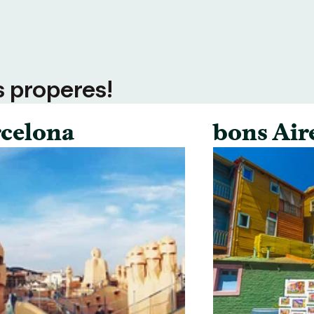
s properes!
celona
bons Air