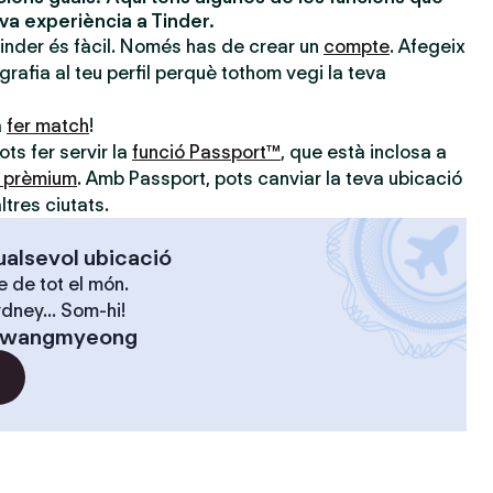
eva experiència a Tinder.
Tinder és fàcil. Només has de crear un
compte
. Afegeix
ografia al teu perfil perquè tothom vegi la teva
a
fer match
!
ts fer servir la
funció Passport™
, que està inclosa a
s prèmium
. Amb Passport, pots canviar la teva ubicació
ltres ciutats.
ualsevol ubicació
 de tot el món.
dney... Som-hi!
wangmyeong