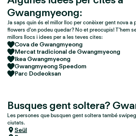
Gwangmyeong:
Ja saps quin és el millor lloc per conèixer gent nova a 
flowers d'on podeu quedar? No et preocupis! T'hem se
millors llocs i idees per a les teves cites:
Cova de Gwangmyeong
Mercat tradicional de Gwangmyeong
Ikea Gwangmyeong
Gwangmyeong Speedom
Parc Dodeoksan
Busques gent soltera? G
Les persones que busquen gent soltera també swipeg
ciutats.
Seül