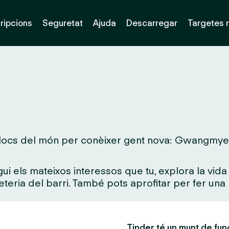
ripcions
Seguretat
Ajuda
Descarregar
Targetes 
llocs del món per conèixer gent nova: Gwangmyeong
gui els mateixos interessos que tu, explora la vi
feteria del barri. També pots aprofitar per fer una 
Tinder té un munt de fun