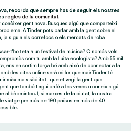
va, recorda que sempre has de seguir els nostres
les
regles de la comunitat
.
er conèixer gent nova. Busques algú que comparteixi
problema! A Tinder pots parlar amb la gent sobre el
 ja siguin els correfocs o els mercats de roba
sar-t'ho teta a un festival de música? O només vols
ompromès com tu amb la lluita ecologista? Amb 55 mil
ra, ens en sortim força bé amb això de connectar a la
amb les cites online serà millor que mai: Tinder té
nir màxima visibilitat i que et vegi la gent que
ent que també tingui cafè a les venes o coneix algú
e al bàdminton. I, si marxes de la ciutat, la nostra
 de viatge per més de 190 països en més de 40
possible.