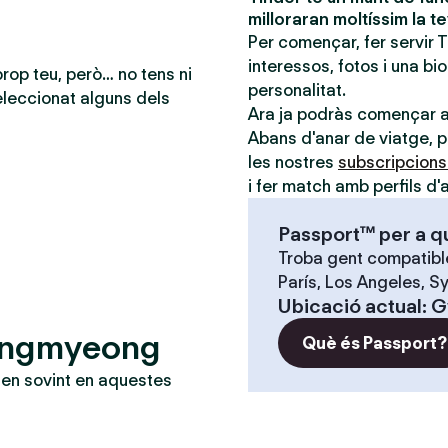
milloraran moltíssim la t
Per començar, fer servir 
interessos, fotos i una bi
prop teu, però… no tens ni
personalitat.
leccionat alguns dels
Ara ja podràs començar 
Abans d'anar de viatge, po
les nostres
subscripcion
i fer match amb perfils d'a
Passport™ per a q
Troba gent compatible
París, Los Angeles, Sy
Ubicació actual
:
G
wangmyeong
Què és Passport?
en sovint en aquestes