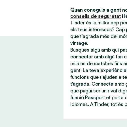
Quan coneguis a gent no
consells de seguretat
i 
Tinder és la millor app p
els teus interessos? Cap 
que t'agrada més del món,
vintage.
Busques algú amb qui pas
connectar amb algú tan c
milions de matches fins a
gent. La teva experiència 
funcions que t'ajuden a te
t'agrada. Connecta amb g
que pugui ser un rival dign
funció Passport et porta
idiomes. A Tinder, tot és 