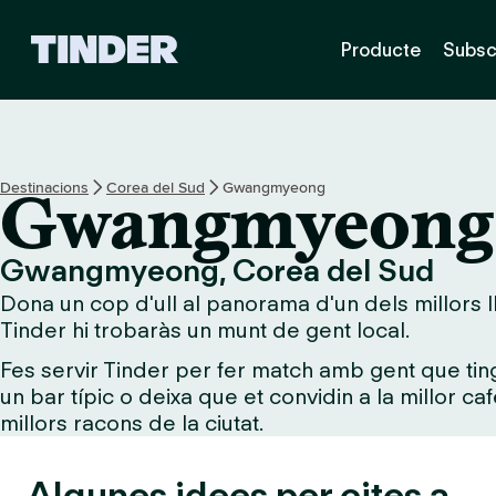
T
Producte
Subsc
i
n
d
e
r
I
Destinacions
Corea del Sud
Gwangmyeong
Gwangmyeong
n
i
c
Gwangmyeong, Corea del Sud
i
Dona un cop d'ull al panorama d'un dels millors 
Tinder hi trobaràs un munt de gent local.
Fes servir Tinder per fer match amb gent que tin
un bar típic o deixa que et convidin a la millor ca
millors racons de la ciutat.
Algunes idees per cites a