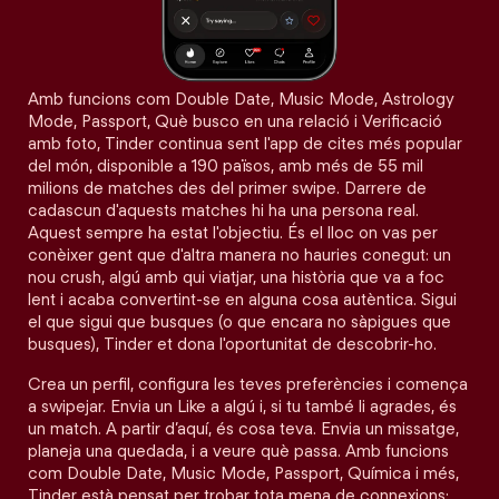
Amb funcions com Double Date, Music Mode, Astrology
Mode, Passport, Què busco en una relació i Verificació
amb foto, Tinder continua sent l'app de cites més popular
del món, disponible a 190 països, amb més de 55 mil
milions de matches des del primer swipe. Darrere de
cadascun d'aquests matches hi ha una persona real.
Aquest sempre ha estat l'objectiu. És el lloc on vas per
conèixer gent que d'altra manera no hauries conegut: un
nou crush, algú amb qui viatjar, una història que va a foc
lent i acaba convertint-se en alguna cosa autèntica. Sigui
el que sigui que busques (o que encara no sàpigues que
busques), Tinder et dona l'oportunitat de descobrir-ho.
Crea un perfil, configura les teves preferències i comença
a swipejar. Envia un Like a algú i, si tu també li agrades, és
un match. A partir d’aquí, és cosa teva. Envia un missatge,
planeja una quedada, i a veure què passa. Amb funcions
com Double Date, Music Mode, Passport, Química i més,
Tinder està pensat per trobar tota mena de connexions: