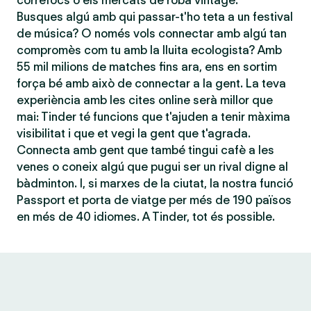
correfocs o els mercats de roba vintage.
Busques algú amb qui passar-t'ho teta a un festival
de música? O només vols connectar amb algú tan
compromès com tu amb la lluita ecologista? Amb
55 mil milions de matches fins ara, ens en sortim
força bé amb això de connectar a la gent. La teva
experiència amb les cites online serà millor que
mai: Tinder té funcions que t'ajuden a tenir màxima
visibilitat i que et vegi la gent que t'agrada.
Connecta amb gent que també tingui cafè a les
venes o coneix algú que pugui ser un rival digne al
bàdminton. I, si marxes de la ciutat, la nostra funció
Passport et porta de viatge per més de 190 països
en més de 40 idiomes. A Tinder, tot és possible.