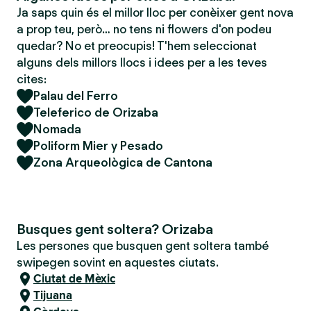
Ja saps quin és el millor lloc per conèixer gent nova
a prop teu, però… no tens ni flowers d'on podeu
quedar? No et preocupis! T'hem seleccionat
alguns dels millors llocs i idees per a les teves
cites:
Palau del Ferro
Teleferico de Orizaba
Nomada
Poliform Mier y Pesado
Zona Arqueològica de Cantona
Busques gent soltera? Orizaba
Les persones que busquen gent soltera també
swipegen sovint en aquestes ciutats.
Ciutat de Mèxic
Tijuana