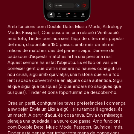
Amb funcions com Double Date, Music Mode, Astrology
Mode, Passport, Què busco en una relació i Verificació
amb foto, Tinder continua sent l'app de cites més popular
del món, disponible a 190 països, amb més de 55 mil
milions de matches des del primer swipe. Darrere de
cadascun d'aquests matches hi ha una persona real.
Aquest sempre ha estat l'objectiu. És el lloc on vas per
conèixer gent que d'altra manera no hauries conegut: un
nou crush, algú amb qui viatjar, una història que va a foc
lent i acaba convertint-se en alguna cosa autèntica. Sigui
el que sigui que busques (o que encara no sàpigues que
busques), Tinder et dona l'oportunitat de descobrir-ho.
Crea un perfil, configura les teves preferències i comença
a swipejar. Envia un Like a algú i, si tu també li agrades, és
un match. A partir d’aquí, és cosa teva. Envia un missatge,
planeja una quedada, i a veure què passa. Amb funcions
com Double Date, Music Mode, Passport, Química i més,
Tinder està pensat per trobar tota mena de connexions: