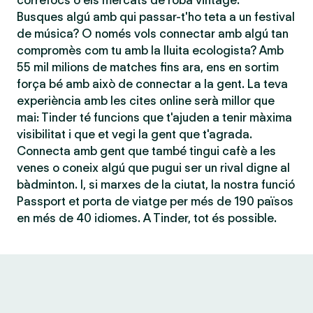
correfocs o els mercats de roba vintage.
Busques algú amb qui passar-t'ho teta a un festival
de música? O només vols connectar amb algú tan
compromès com tu amb la lluita ecologista? Amb
55 mil milions de matches fins ara, ens en sortim
força bé amb això de connectar a la gent. La teva
experiència amb les cites online serà millor que
mai: Tinder té funcions que t'ajuden a tenir màxima
visibilitat i que et vegi la gent que t'agrada.
Connecta amb gent que també tingui cafè a les
venes o coneix algú que pugui ser un rival digne al
bàdminton. I, si marxes de la ciutat, la nostra funció
Passport et porta de viatge per més de 190 països
en més de 40 idiomes. A Tinder, tot és possible.