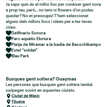
Ja saps quin és el millor lloc per conèixer gent nova
a prop teu, però… no tens ni flowers d'on podeu
quedar? No et preocupis! T'hem seleccionat
alguns dels millors llocs i idees per a les teves
cites:
Delfinario Sonora
Parc aquàtic Ekotura
Platja de Miramar a la badia de Bacochibampo
Estel "soldat"
Blau Park
Busques gent soltera? Guaymas
Les persones que busquen gent soltera també
swipegen sovint en aquestes ciutats.
Ciutat de Mèxic
Tijuana