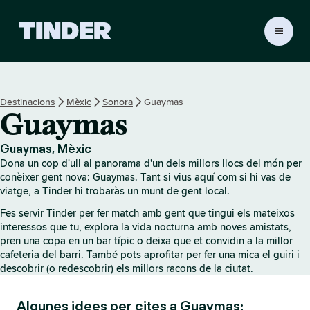
T
i
n
d
e
Destinacions
Mèxic
Sonora
Guaymas
r
Guaymas
I
n
i
Guaymas, Mèxic
c
Dona un cop d'ull al panorama d'un dels millors llocs del món per
i
conèixer gent nova: Guaymas. Tant si vius aquí com si hi vas de
viatge, a Tinder hi trobaràs un munt de gent local.
Fes servir Tinder per fer match amb gent que tingui els mateixos
interessos que tu, explora la vida nocturna amb noves amistats,
pren una copa en un bar típic o deixa que et convidin a la millor
cafeteria del barri. També pots aprofitar per fer una mica el guiri i
descobrir (o redescobrir) els millors racons de la ciutat.
Algunes idees per cites a Guaymas: