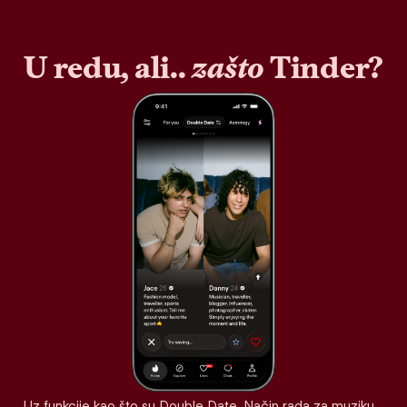
U redu, ali..
zašto
Tinder?
Uz funkcije kao što su Double Date, Način rada za muziku,