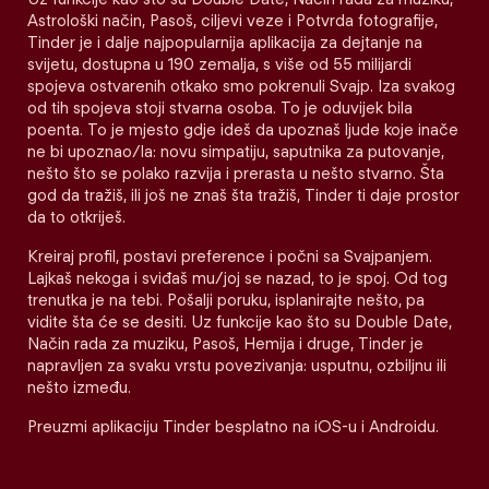
Astrološki način, Pasoš, ciljevi veze i Potvrda fotografije,
Tinder je i dalje najpopularnija aplikacija za dejtanje na
svijetu, dostupna u 190 zemalja, s više od 55 milijardi
spojeva ostvarenih otkako smo pokrenuli Svajp. Iza svakog
od tih spojeva stoji stvarna osoba. To je oduvijek bila
poenta. To je mjesto gdje ideš da upoznaš ljude koje inače
ne bi upoznao/la: novu simpatiju, saputnika za putovanje,
nešto što se polako razvija i prerasta u nešto stvarno. Šta
god da tražiš, ili još ne znaš šta tražiš, Tinder ti daje prostor
da to otkriješ.
Kreiraj profil, postavi preference i počni sa Svajpanjem.
Lajkaš nekoga i sviđaš mu/joj se nazad, to je spoj. Od tog
trenutka je na tebi. Pošalji poruku, isplanirajte nešto, pa
vidite šta će se desiti. Uz funkcije kao što su Double Date,
Način rada za muziku, Pasoš, Hemija i druge, Tinder je
napravljen za svaku vrstu povezivanja: usputnu, ozbiljnu ili
nešto između.
Preuzmi aplikaciju Tinder besplatno na iOS-u i Androidu.