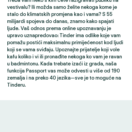
Treba vam neko s kim ćete razigravati publiku na
vestivalu? Ili možda samo želite nekoga kome je
stalo do klimatskih promjena kao i vama? S 55
milijardi spojeva do danas, znamo kako spajati
ljude. Vaš odnos prema online upoznavanju je
upravo uznapredovao: Tinder ima odlike koje vam
pomažu postići maksimalnu primijećenost kod ljudi
koji se vama sviđaju. Upoznajte prijatelje koji vole
kafu koliko i vi ili pronađite nekoga ko vam je ravan
u badmintonu. Kada trebate izaći iz grada, naša
funkcija Passport vas može odvesti u više od 190
zemalja i na preko 40 jezika—sve je to moguće na
Tinderu.