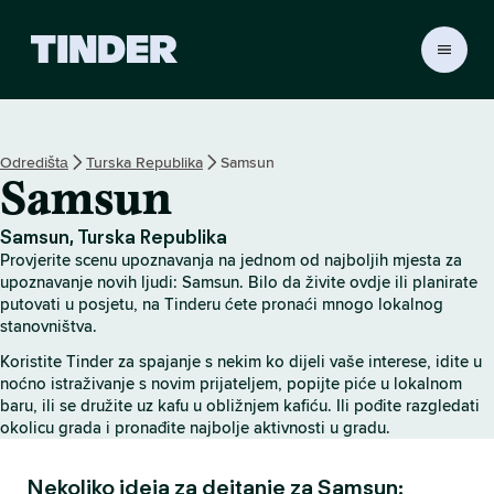
T
i
n
d
e
Odredištа
Turska Republika
Samsun
r
Samsun
H
o
m
Samsun, Turska Republika
e
Provjerite scenu upoznavanja na jednom od najboljih mjesta za
upoznavanje novih ljudi: Samsun. Bilo da živite ovdje ili planirate
putovati u posjetu, na Tinderu ćete pronaći mnogo lokalnog
stanovništva.
Koristite Tinder za spajanje s nekim ko dijeli vaše interese, idite u
noćno istraživanje s novim prijateljem, popijte piće u lokalnom
baru, ili se družite uz kafu u obližnjem kafiću. Ili pođite razgledati
okolicu grada i pronađite najbolje aktivnosti u gradu.
Nekoliko ideja za dejtanje za Samsun: