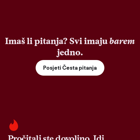
Imaš li pitanja? Svi imaju
barem
jedno.
Posjeti Česta pitanja
Pročitali ste dovoljno. Idi