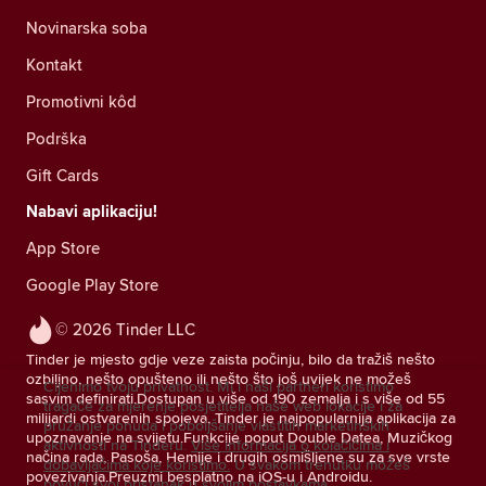
Novinarska soba
Kontakt
Promotivni kôd
Podrška
Gift Cards
Nabavi aplikaciju!
App Store
Google Play Store
© 2026 Tinder LLC
Tinder je mjesto gdje veze zaista počinju, bilo da tražiš nešto
ozbiljno, nešto opušteno ili nešto što još uvijek ne možeš
Cijenimo tvoju privatnost. Mi i naši partneri koristimo
sasvim definirati.Dostupan u više od 190 zemalja i s više od 55
tragače za mjerenje posjetitelja naše web lokacije i za
milijardi ostvarenih spojeva, Tinder je najpopularnija aplikacija za
pružanje ponuda i poboljšanje vlastitih marketinških
upoznavanje na svijetu.Funkcije poput Double Datea, Muzičkog
aktivnosti na Tinderu.
Više informacija o kolačićima i
načina rada, Pasoša, Hemije i drugih osmišljene su za sve vrste
dobavljačima koje koristimo.
U svakom trenutku možeš
povezivanja.Preuzmi besplatno na iOS-u i Androidu.
povući svoj pristanak u svojim postavkama.