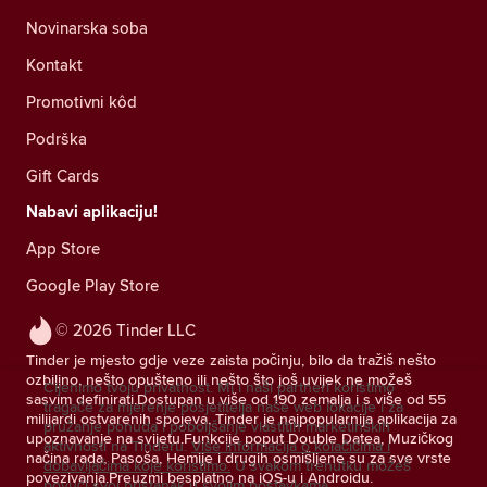
Novinarska soba
Kontakt
Promotivni kôd
Podrška
Gift Cards
Nabavi aplikaciju!
App Store
Google Play Store
© 2026 Tinder LLC
Tinder je mjesto gdje veze zaista počinju, bilo da tražiš nešto
ozbiljno, nešto opušteno ili nešto što još uvijek ne možeš
Cijenimo tvoju privatnost. Mi i naši partneri koristimo
sasvim definirati.Dostupan u više od 190 zemalja i s više od 55
tragače za mjerenje posjetitelja naše web lokacije i za
milijardi ostvarenih spojeva, Tinder je najpopularnija aplikacija za
pružanje ponuda i poboljšanje vlastitih marketinških
upoznavanje na svijetu.Funkcije poput Double Datea, Muzičkog
aktivnosti na Tinderu.
Više informacija o kolačićima i
načina rada, Pasoša, Hemije i drugih osmišljene su za sve vrste
dobavljačima koje koristimo.
U svakom trenutku možeš
povezivanja.Preuzmi besplatno na iOS-u i Androidu.
povući svoj pristanak u svojim postavkama.