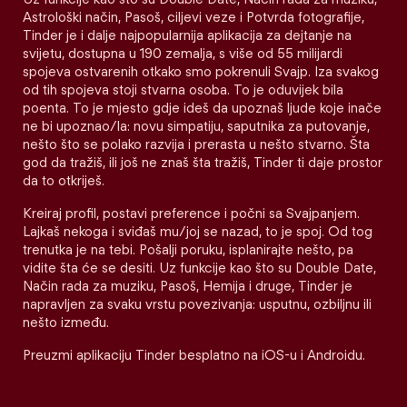
Astrološki način, Pasoš, ciljevi veze i Potvrda fotografije,
Tinder je i dalje najpopularnija aplikacija za dejtanje na
svijetu, dostupna u 190 zemalja, s više od 55 milijardi
spojeva ostvarenih otkako smo pokrenuli Svajp. Iza svakog
od tih spojeva stoji stvarna osoba. To je oduvijek bila
poenta. To je mjesto gdje ideš da upoznaš ljude koje inače
ne bi upoznao/la: novu simpatiju, saputnika za putovanje,
nešto što se polako razvija i prerasta u nešto stvarno. Šta
god da tražiš, ili još ne znaš šta tražiš, Tinder ti daje prostor
da to otkriješ.
Kreiraj profil, postavi preference i počni sa Svajpanjem.
Lajkaš nekoga i sviđaš mu/joj se nazad, to je spoj. Od tog
trenutka je na tebi. Pošalji poruku, isplanirajte nešto, pa
vidite šta će se desiti. Uz funkcije kao što su Double Date,
Način rada za muziku, Pasoš, Hemija i druge, Tinder je
napravljen za svaku vrstu povezivanja: usputnu, ozbiljnu ili
nešto između.
Preuzmi aplikaciju Tinder besplatno na iOS-u i Androidu.