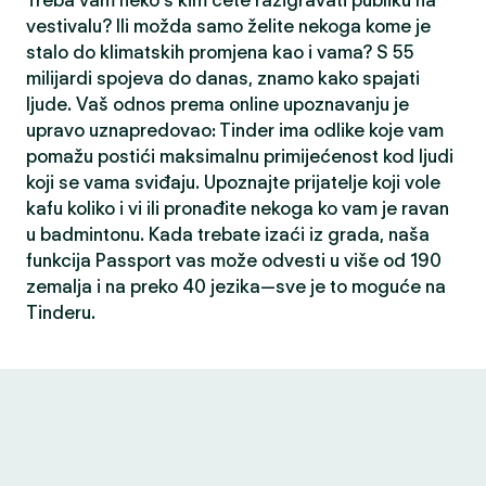
Treba vam neko s kim ćete razigravati publiku na
vestivalu? Ili možda samo želite nekoga kome je
stalo do klimatskih promjena kao i vama? S 55
milijardi spojeva do danas, znamo kako spajati
ljude. Vaš odnos prema online upoznavanju je
upravo uznapredovao: Tinder ima odlike koje vam
pomažu postići maksimalnu primijećenost kod ljudi
koji se vama sviđaju. Upoznajte prijatelje koji vole
kafu koliko i vi ili pronađite nekoga ko vam je ravan
u badmintonu. Kada trebate izaći iz grada, naša
funkcija Passport vas može odvesti u više od 190
zemalja i na preko 40 jezika—sve je to moguće na
Tinderu.