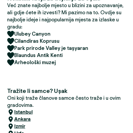
Već znate najbolje mjesto u blizini za upoznavanje,
ali gdje ćete ih izvesti? Mi pazimo na to. Ovdje su
najbolje ideje i najpopularnija mjesta za izlaske u
gradu:
Ulubey Canyon
Cilandiras Koprusu
Park prirode Valley je taşyaran
Blaundus Antik Kenti
Arheološki muzej
Tražite li samce? Uşak
Oni koji traže članove samce često traže i u ovim
gradovima.
Istanbul
Ankara
Izmir