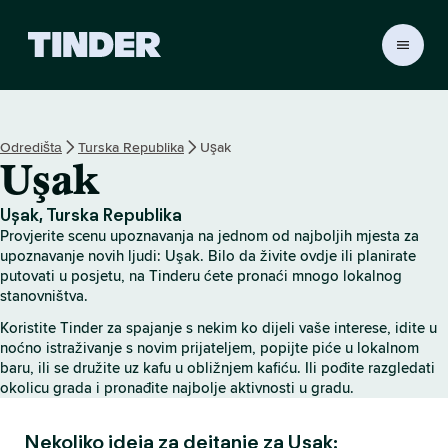
T
i
n
d
e
Odredištа
Turska Republika
Uşak
r
Uşak
H
o
m
Uşak, Turska Republika
e
Provjerite scenu upoznavanja na jednom od najboljih mjesta za
upoznavanje novih ljudi: Uşak. Bilo da živite ovdje ili planirate
putovati u posjetu, na Tinderu ćete pronaći mnogo lokalnog
stanovništva.
Koristite Tinder za spajanje s nekim ko dijeli vaše interese, idite u
noćno istraživanje s novim prijateljem, popijte piće u lokalnom
baru, ili se družite uz kafu u obližnjem kafiću. Ili pođite razgledati
okolicu grada i pronađite najbolje aktivnosti u gradu.
Nekoliko ideja za dejtanje za Uşak: