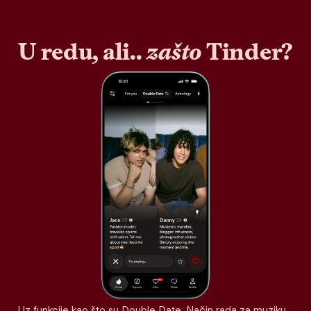
U redu, ali..
zašto
Tinder?
Uz funkcije kao što su Double Date, Način rada za muziku,