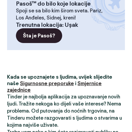
Pasoš™ do bilo koje lokacije
Spoji se sa bilo kim širom sveta. Pariz,
Los Anđeles, Sidnej, kreni!
Trenutna lokacija
:
Uşak
Šta je Pasoš?
Kada se upoznajete s ljudima, uvijek slijedite
naše
Sigurnosne preporuke
i
Smjernice
zajednice
Tinder je najbolja aplikacija za upoznavanje novih
ljudi. Tražite nekoga ko dijeli vaše interese? Nema
problema. Od putovanja do noćnih trgovina, na
Tinderu možete razgovarati s ljudima o stvarima u
kojima najviše uživate.