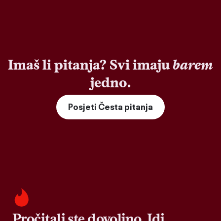
Imaš li pitanja? Svi imaju
barem
jedno.
Posjeti Česta pitanja
Pročitali ste dovoljno. Idi