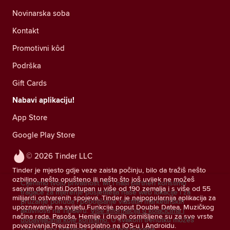
Novinarska soba
Kontakt
Promotivni kôd
Podrška
Gift Cards
Nabavi aplikaciju!
App Store
Google Play Store
© 2026 Tinder LLC
Tinder je mjesto gdje veze zaista počinju, bilo da tražiš nešto
ozbiljno, nešto opušteno ili nešto što još uvijek ne možeš
Cijenimo tvoju privatnost. Mi i naši partneri koristimo
sasvim definirati.Dostupan u više od 190 zemalja i s više od 55
tragače za mjerenje posjetitelja naše web lokacije i za
milijardi ostvarenih spojeva, Tinder je najpopularnija aplikacija za
pružanje ponuda i poboljšanje vlastitih marketinških
upoznavanje na svijetu.Funkcije poput Double Datea, Muzičkog
aktivnosti na Tinderu.
Više informacija o kolačićima i
načina rada, Pasoša, Hemije i drugih osmišljene su za sve vrste
dobavljačima koje koristimo.
U svakom trenutku možeš
povezivanja.Preuzmi besplatno na iOS-u i Androidu.
povući svoj pristanak u svojim postavkama.