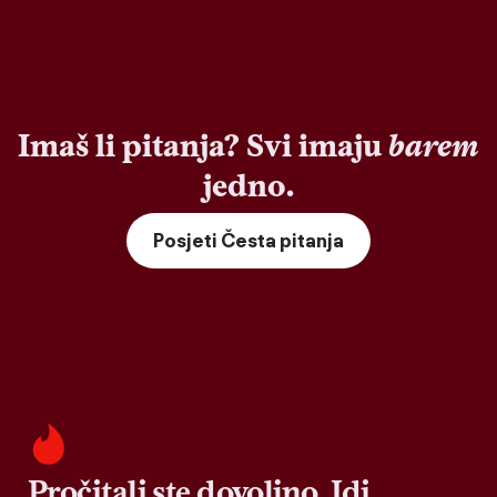
Imaš li pitanja? Svi imaju
barem
jedno.
Posjeti Česta pitanja
Pročitali ste dovoljno. Idi