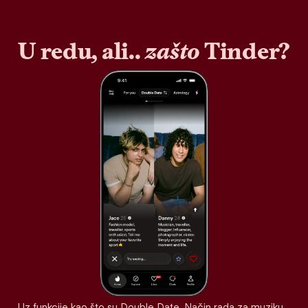
U redu, ali..
zašto
Tinder?
Uz funkcije kao što su Double Date, Način rada za muziku,