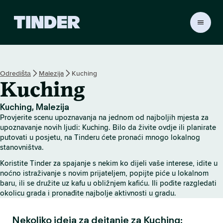
T
i
n
d
e
Odredištа
Malezija
Kuching
r
Kuching
H
o
m
Kuching, Malezija
e
Provjerite scenu upoznavanja na jednom od najboljih mjesta za
upoznavanje novih ljudi: Kuching. Bilo da živite ovdje ili planirate
putovati u posjetu, na Tinderu ćete pronaći mnogo lokalnog
stanovništva.
Koristite Tinder za spajanje s nekim ko dijeli vaše interese, idite u
noćno istraživanje s novim prijateljem, popijte piće u lokalnom
baru, ili se družite uz kafu u obližnjem kafiću. Ili pođite razgledati
okolicu grada i pronađite najbolje aktivnosti u gradu.
Nekoliko ideja za dejtanje za Kuching: