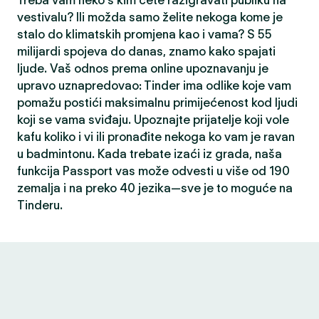
Treba vam neko s kim ćete razigravati publiku na
vestivalu? Ili možda samo želite nekoga kome je
stalo do klimatskih promjena kao i vama? S 55
milijardi spojeva do danas, znamo kako spajati
ljude. Vaš odnos prema online upoznavanju je
upravo uznapredovao: Tinder ima odlike koje vam
pomažu postići maksimalnu primijećenost kod ljudi
koji se vama sviđaju. Upoznajte prijatelje koji vole
kafu koliko i vi ili pronađite nekoga ko vam je ravan
u badmintonu. Kada trebate izaći iz grada, naša
funkcija Passport vas može odvesti u više od 190
zemalja i na preko 40 jezika—sve je to moguće na
Tinderu.