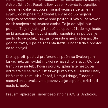
Astrološki način, Pasoš, ciljevi veze i Potvrda fotografije,
Tinder je i dalje najpopularnija aplikacija za dejtanje na
svijetu, dostupna u 190 zemalja, s više od 55 milijardi
spojeva ostvarenih otkako smo pokrenuli Svajp. Iza svakog
od tih spojeva stoji stvarna osoba. To je oduvijek bila
poenta. To je mjesto gdje ideš da upoznaš ljude koje inače
ne bi upoznao/la: novu simpatiju, saputnika za putovanje,
nešto što se polako razvija i prerasta u nešto stvarno. Šta
god da tražiš, ili još ne znaš šta tražiš, Tinder ti daje prostor
da to otkriješ.
Kreiraj profil, postavi preference i počni sa Svajpanjem.
Lajkaš nekoga i sviđaš mu/joj se nazad, to je spoj. Od tog
trenutka je na tebi. Pošalji poruku, isplanirajte nešto, pa
vidite šta će se desiti. Uz funkcije kao što su Double Date,
Način rada za muziku, Pasoš, Hemija i druge, Tinder je
napravljen za svaku vrstu povezivanja: usputnu, ozbiljnu ili
nešto između.
Preuzmi aplikaciju Tinder besplatno na iOS-u i Androidu.