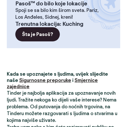
Pasoš™ do bilo koje lokacije
Spoji se sa bilo kim širom sveta. Pariz,
Los Anđeles, Sidnej, kreni!
Trenutna lokacija
:
Kuching
Šta je Pasoš?
Kada se upoznajete s ljudima, uvijek slijedite
naše
Sigurnosne preporuke
i
Smjernice
zajednice
Tinder je najbolja aplikacija za upoznavanje novih
ljudi. Tražite nekoga ko dijeli vaše interese? Nema
problema. Od putovanja do noćnih trgovina, na
Tinderu možete razgovarati s ljudima o stvarima u
kojima najviše uživate.