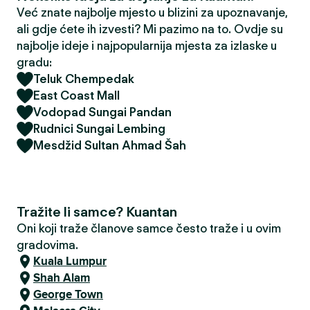
Već znate najbolje mjesto u blizini za upoznavanje,
ali gdje ćete ih izvesti? Mi pazimo na to. Ovdje su
najbolje ideje i najpopularnija mjesta za izlaske u
gradu:
Teluk Chempedak
East Coast Mall
Vodopad Sungai Pandan
Rudnici Sungai Lembing
Mesdžid Sultan Ahmad Šah
Tražite li samce? Kuantan
Oni koji traže članove samce često traže i u ovim
gradovima.
Kuala Lumpur
Shah Alam
George Town