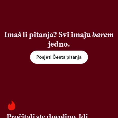
Imaš li pitanja? Svi imaju
barem
jedno.
Posjeti Česta pitanja
Pročitali ste dovoljno. Idi