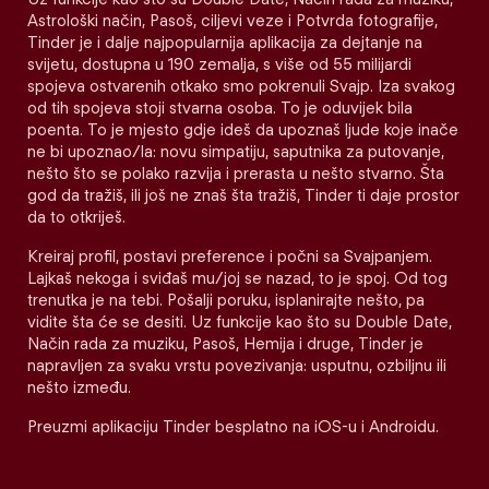
Astrološki način, Pasoš, ciljevi veze i Potvrda fotografije,
Tinder je i dalje najpopularnija aplikacija za dejtanje na
svijetu, dostupna u 190 zemalja, s više od 55 milijardi
spojeva ostvarenih otkako smo pokrenuli Svajp. Iza svakog
od tih spojeva stoji stvarna osoba. To je oduvijek bila
poenta. To je mjesto gdje ideš da upoznaš ljude koje inače
ne bi upoznao/la: novu simpatiju, saputnika za putovanje,
nešto što se polako razvija i prerasta u nešto stvarno. Šta
god da tražiš, ili još ne znaš šta tražiš, Tinder ti daje prostor
da to otkriješ.
Kreiraj profil, postavi preference i počni sa Svajpanjem.
Lajkaš nekoga i sviđaš mu/joj se nazad, to je spoj. Od tog
trenutka je na tebi. Pošalji poruku, isplanirajte nešto, pa
vidite šta će se desiti. Uz funkcije kao što su Double Date,
Način rada za muziku, Pasoš, Hemija i druge, Tinder je
napravljen za svaku vrstu povezivanja: usputnu, ozbiljnu ili
nešto između.
Preuzmi aplikaciju Tinder besplatno na iOS-u i Androidu.