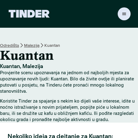
T
i
n
d
e
Odredištа
Malezija
Kuantan
r
Kuantan
H
o
m
Kuantan, Malezija
e
Provjerite scenu upoznavanja na jednom od najboljih mjesta za
upoznavanje novih ljudi: Kuantan. Bilo da živite ovdje ili planirate
putovati u posjetu, na Tinderu ćete pronaći mnogo lokalnog
stanovništva.
Koristite Tinder za spajanje s nekim ko dijeli vaše interese, idite u
noćno istraživanje s novim prijateljem, popijte piće u lokalnom
baru, ili se družite uz kafu u obližnjem kafiću. Ili pođite razgledati
okolicu grada i pronađite najbolje aktivnosti u gradu.
Nekoliko ideja za dejtanje za Kuantan: