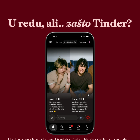
U redu, ali..
zašto
Tinder?
Uz funkcije kao što su Double Date, Način rada za muziku,