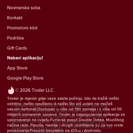
Novinarska soba
Kontakt
Promotivni kôd
Podrška
Gift Cards
Nabavi aplikaciju!
App Store
Google Play Store
© 2026 Tinder LLC
Tinder je mjesto gdje veze zaista počinju, bilo da tražiš nešto
ozbiljno, nešto opušteno ili nešto što još uvijek ne možeš
Cijenimo tvoju privatnost. Mi i naši partneri koristimo
sasvim definirati.Dostupan u više od 190 zemalja i s više od 55
tragače za mjerenje posjetitelja naše web lokacije i za
milijardi ostvarenih spojeva, Tinder je najpopularnija aplikacija za
pružanje ponuda i poboljšanje vlastitih marketinških
upoznavanje na svijetu.Funkcije poput Double Datea, Muzičkog
aktivnosti na Tinderu.
Više informacija o kolačićima i
načina rada, Pasoša, Hemije i drugih osmišljene su za sve vrste
dobavljačima koje koristimo.
U svakom trenutku možeš
povezivanja.Preuzmi besplatno na iOS-u i Androidu.
povući svoj pristanak u svojim postavkama.