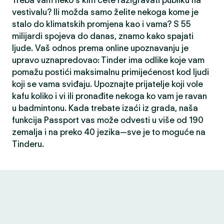
Treba vam neko s kim ćete razigravati publiku na
vestivalu? Ili možda samo želite nekoga kome je
stalo do klimatskih promjena kao i vama? S 55
milijardi spojeva do danas, znamo kako spajati
ljude. Vaš odnos prema online upoznavanju je
upravo uznapredovao: Tinder ima odlike koje vam
pomažu postići maksimalnu primijećenost kod ljudi
koji se vama sviđaju. Upoznajte prijatelje koji vole
kafu koliko i vi ili pronađite nekoga ko vam je ravan
u badmintonu. Kada trebate izaći iz grada, naša
funkcija Passport vas može odvesti u više od 190
zemalja i na preko 40 jezika—sve je to moguće na
Tinderu.