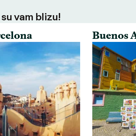
 su vam blizu!
celona
Buenos A