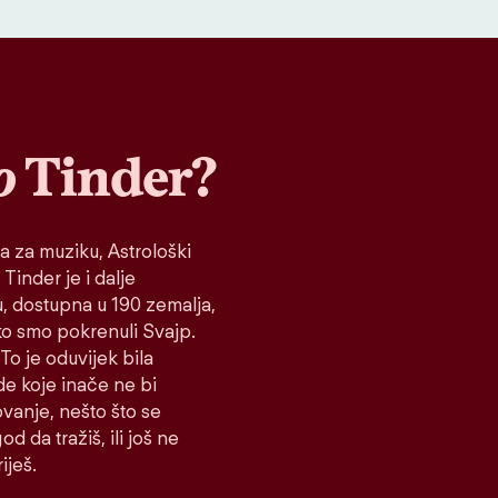
o
Tinder?
a za muziku, Astrološki
 Tinder je i dalje
tu, dostupna u 190 zemalja,
ako smo pokrenuli Svajp.
To je oduvijek bila
de koje inače ne bi
vanje, nešto što se
d da tražiš, ili još ne
iješ.