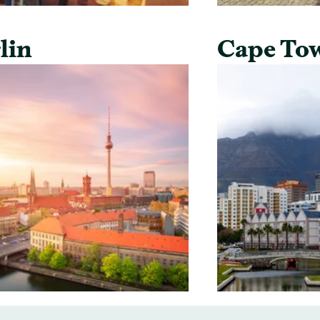
lin
Cape To