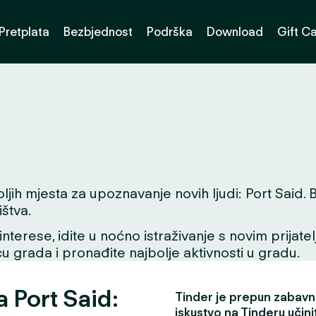
Pretplata
Bezbjednost
Podrška
Download
Gift C
 mjesta za upoznavanje novih ljudi: Port Said. Bilo
štva.
interese, idite u noćno istraživanje s novim prijate
icu grada i pronađite najbolje aktivnosti u gradu.
a Port Said:
Tinder je prepun zabavni
iskustvo na Tinderu učini