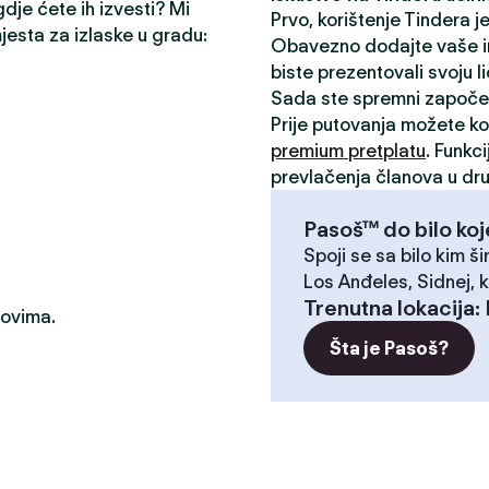
gdje ćete ih izvesti? Mi
Prvo, korištenje Tindera 
mjesta za izlaske u gradu:
Obavezno dodajte vaše inte
biste prezentovali svoju l
Sada ste spremni započe
Prije putovanja možete kor
premium pretplatu
. Funkc
prevlačenja članova u dru
Pasoš™ do bilo koj
Spoji se sa bilo kim ši
Los Anđeles, Sidnej, k
Trenutna lokacija
:
dovima.
Šta je Pasoš?