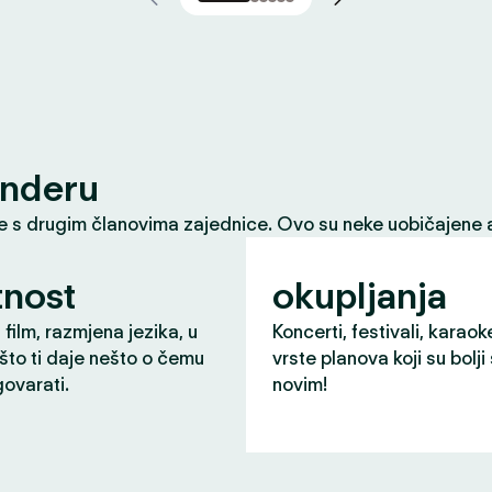
inderu
le s drugim članovima zajednice. Ovo su neke uobičajene a
nost
okupljanja
 film, razmjena jezika, u
Koncerti, festivali, karaok
što ti daje nešto o čemu
vrste planova koji su bolji
ovarati.
novim!