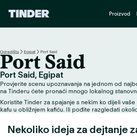
T
Proizvod
i
n
d
e
r
H
Odredištа
Egipat
Port Said
Port Said
o
m
e
Port Said, Egipat
Provjerite scenu upoznavanja na jednom od najboljih
na Tinderu ćete pronaći mnogo lokalnog stanovni
Koristite Tinder za spajanje s nekim ko dijeli vaše 
kafu u obližnjem kafiću. Ili pođite razgledati okol
Nekoliko ideja za dejtanje z