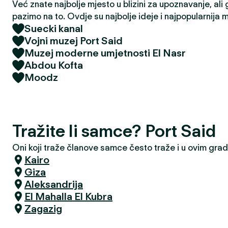
Već znate najbolje mjesto u blizini za upoznavanje, ali 
pazimo na to. Ovdje su najbolje ideje i najpopularnija 
Suecki kanal
Vojni muzej Port Said
Muzej moderne umjetnosti El Nasr
Abdou Kofta
Moodz
Tražite li samce? Port Said
Oni koji traže članove samce često traže i u ovim gra
Kairo
Giza
Aleksandrija
El Mahalla El Kubra
Zagazig