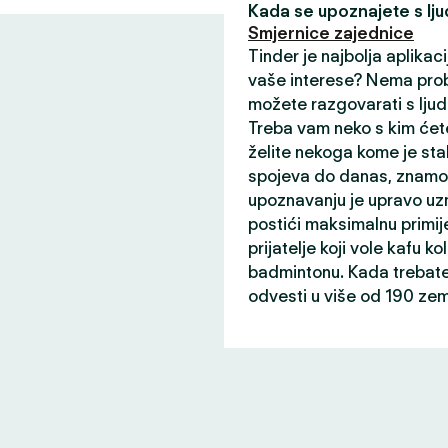
Kada se upoznajete s ljud
Smjernice zajednice
Tinder je najbolja aplikaci
vaše interese? Nema prob
možete razgovarati s ljud
Treba vam neko s kim ćete
želite nekoga kome je sta
spojeva do danas, znamo 
upoznavanju je upravo uz
postići maksimalnu primij
prijatelje koji vole kafu ko
badmintonu. Kada trebate 
odvesti u više od 190 zem