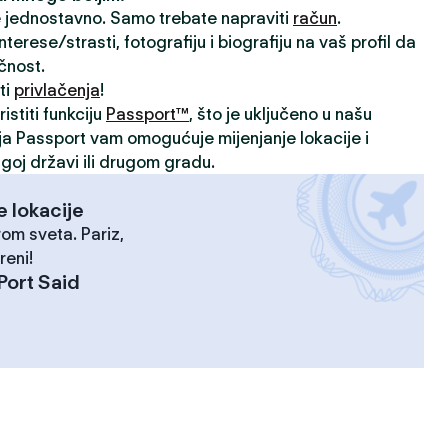
je jednostavno. Samo trebate napraviti
račun
.
rese/strasti, fotografiju i biografiju na vaš profil da
ičnost.
ti
privlačenja
!
istiti funkciju
Passport™
, što je uključeno u našu
ija Passport vam omogućuje mijenjanje lokacije i
goj državi ili drugom gradu.
e lokacije
rom sveta. Pariz,
reni!
Port Said