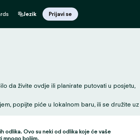
ards
Jezik
Prijavi se
 da živite ovdje ili planirate putovati u posjetu,
ljem, popijte piće u lokalnom baru, ili se družite uz
h odlika. Ovo su neki od odlika koje će vaše
ti mnogo boljim.