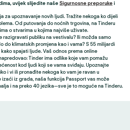
ima, uvijek slijedite naše
Sigurnosne preporuke
i
ja za upoznavanje novih ljudi. Tražite nekoga ko dijeli
lema. Od putovanja do noćnih trgovina, na Tinderu
ima o stvarima u kojima najviše uživate.
 razigravati publiku na vestivalu? Ili možda samo
lo do klimatskih promjena kao i vama? S 55 milijardi
kako spajati ljude. Vaš odnos prema online
napredovao: Tinder ima odlike koje vam pomažu
ećenost kod ljudi koji se vama sviđaju. Upoznajte
liko i vi ili pronađite nekoga ko vam je ravan u
izaći iz grada, naša funkcija Passport vas može
alja i na preko 40 jezika—sve je to moguće na Tinderu.