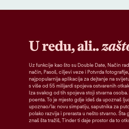
U redu, ali..
zašt
Uz funkcije kao što su Double Date, Način rad
način, Pasoš, ciljevi veze i Potvrda fotografije,
najpopularnija aplikacija za dejtanje na svije
s više od 55 milijardi spojeva ostvarenih otk
Iza svakog od tih spojeva stoji stvarna osoba. 
poenta. To je mjesto gdje ideš da upoznaš lju
upoznao/la: novu simpatiju, saputnika za puto
polako razvija i prerasta u nešto stvarno. Šta go
znaš šta tražiš, Tinder ti daje prostor da to otkr