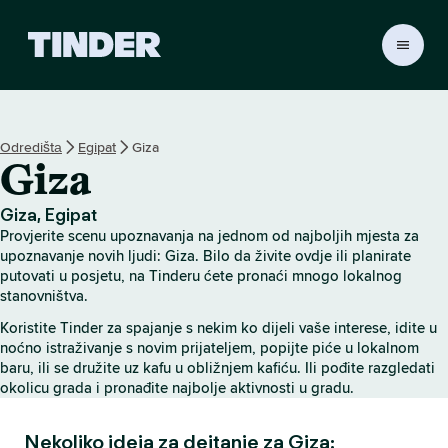
T
i
n
d
e
Odredištа
Egipat
Giza
r
Giza
H
o
m
Giza, Egipat
e
Provjerite scenu upoznavanja na jednom od najboljih mjesta za
upoznavanje novih ljudi: Giza. Bilo da živite ovdje ili planirate
putovati u posjetu, na Tinderu ćete pronaći mnogo lokalnog
stanovništva.
Koristite Tinder za spajanje s nekim ko dijeli vaše interese, idite u
noćno istraživanje s novim prijateljem, popijte piće u lokalnom
baru, ili se družite uz kafu u obližnjem kafiću. Ili pođite razgledati
okolicu grada i pronađite najbolje aktivnosti u gradu.
Nekoliko ideja za dejtanje za Giza: