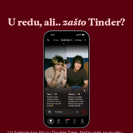
U redu, ali..
zašto
Tinder?
Uz funkcije kao što su Double Date, Način rada za muziku,