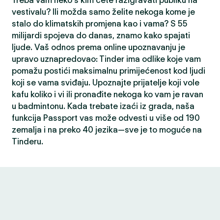
Treba vam neko s kim ćete razigravati publiku na
vestivalu? Ili možda samo želite nekoga kome je
stalo do klimatskih promjena kao i vama? S 55
milijardi spojeva do danas, znamo kako spajati
ljude. Vaš odnos prema online upoznavanju je
upravo uznapredovao: Tinder ima odlike koje vam
pomažu postići maksimalnu primijećenost kod ljudi
koji se vama sviđaju. Upoznajte prijatelje koji vole
kafu koliko i vi ili pronađite nekoga ko vam je ravan
u badmintonu. Kada trebate izaći iz grada, naša
funkcija Passport vas može odvesti u više od 190
zemalja i na preko 40 jezika—sve je to moguće na
Tinderu.