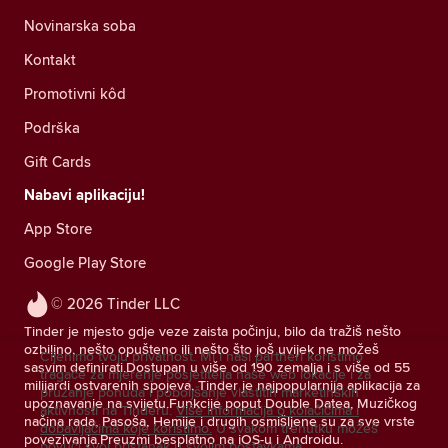
Novinarska soba
Kontakt
Promotivni kôd
Podrška
Gift Cards
Nabavi aplikaciju!
App Store
Google Play Store
© 2026 Tinder LLC
Tinder je mjesto gdje veze zaista počinju, bilo da tražiš nešto
ozbiljno, nešto opušteno ili nešto što još uvijek ne možeš
Cijenimo tvoju privatnost. Mi i naši partneri koristimo
sasvim definirati.Dostupan u više od 190 zemalja i s više od 55
tragače za mjerenje posjetitelja naše web lokacije i za
milijardi ostvarenih spojeva, Tinder je najpopularnija aplikacija za
pružanje ponuda i poboljšanje vlastitih marketinških
upoznavanje na svijetu.Funkcije poput Double Datea, Muzičkog
aktivnosti na Tinderu.
Više informacija o kolačićima i
načina rada, Pasoša, Hemije i drugih osmišljene su za sve vrste
dobavljačima koje koristimo.
U svakom trenutku možeš
povezivanja.Preuzmi besplatno na iOS-u i Androidu.
povući svoj pristanak u svojim postavkama.