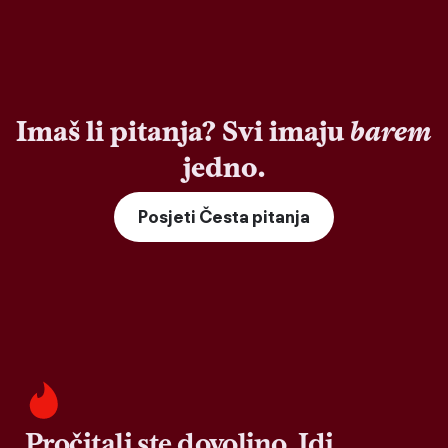
Imaš li pitanja? Svi imaju
barem
jedno.
Posjeti Česta pitanja
Pročitali ste dovoljno. Idi