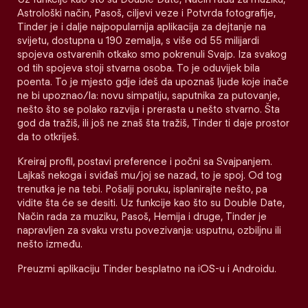
Astrološki način, Pasoš, ciljevi veze i Potvrda fotografije,
Tinder je i dalje najpopularnija aplikacija za dejtanje na
svijetu, dostupna u 190 zemalja, s više od 55 milijardi
spojeva ostvarenih otkako smo pokrenuli Svajp. Iza svakog
od tih spojeva stoji stvarna osoba. To je oduvijek bila
poenta. To je mjesto gdje ideš da upoznaš ljude koje inače
ne bi upoznao/la: novu simpatiju, saputnika za putovanje,
nešto što se polako razvija i prerasta u nešto stvarno. Šta
god da tražiš, ili još ne znaš šta tražiš, Tinder ti daje prostor
da to otkriješ.
Kreiraj profil, postavi preference i počni sa Svajpanjem.
Lajkaš nekoga i sviđaš mu/joj se nazad, to je spoj. Od tog
trenutka je na tebi. Pošalji poruku, isplanirajte nešto, pa
vidite šta će se desiti. Uz funkcije kao što su Double Date,
Način rada za muziku, Pasoš, Hemija i druge, Tinder je
napravljen za svaku vrstu povezivanja: usputnu, ozbiljnu ili
nešto između.
Preuzmi aplikaciju Tinder besplatno na iOS-u i Androidu.