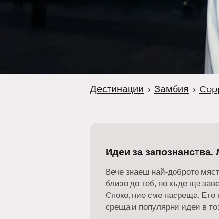
Дестинации
›
Замбия
›
Copp
Идеи за запознанства.
Вече знаеш най-доброто мяст
близо до теб, но къде ще за
Споко, ние сме насреща. Ето 
среща и популярни идеи в тоз