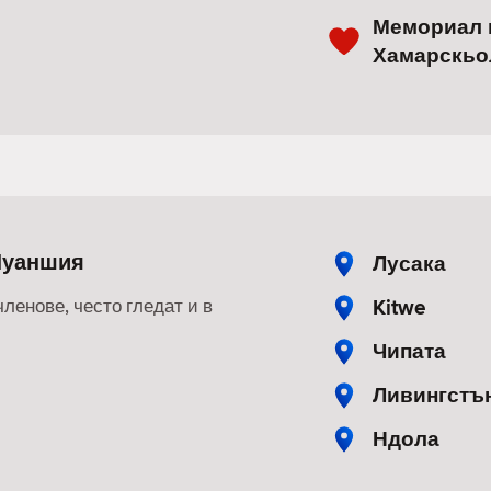
Мемориал 
Хамарскьо
Луаншия
Лусака
Kitwe
членове, често гледат и в
Чипата
Ливингстъ
Ндола