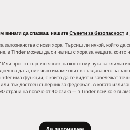
лим винаги да спазваш нашите
Съвети за безопасност
и
а запознанства с нови хора. Търсиш ли някой, който да 
е, в Tinder можеш да си чатиш с хора за нещата, които 
Или просто търсиш човек, на когото му пука за климатич
нешна дата, ние явно имаме опит в създаването на запо
inder има функции, с които да те видят и забележат точ
, или пък достоен съперник за федербал. А когато излиз
90 страни на повече от 40 езика — в Tinder всичко е възм
Да започваме