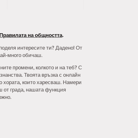
Правилата на общността
.
споделя интересите ти? Дадено! От
най-много обичаш.
ните промени, колкото и на теб? С
знанства. Твоята връзка с онлайн
но хората, които харесваш. Намери
аш от града, нашата функция
ожно.