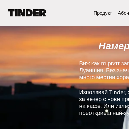
T
Продукт
Абон
i
n
d
e
Намер
r
Н
а
ч
Виж как вървят за
а
Луаншия. Без знач
л
много местни хора
о
Използвай Tinder,
за вечер с нови п
на кафе. Или изле
преоткриеш най-ху