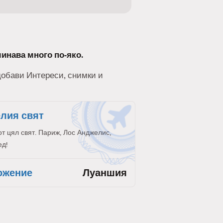
минава много по-яко.
 добави Интереси, снимки и
елия свят
от цял свят. Париж, Лос Анджелис,
ед!
ожение
Луаншия