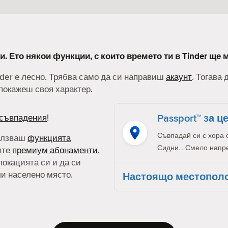
и. Ето някои функции, с които времето ти в Tinder ще 
nder е лесно. Трябва само да си направиш
акаунт
. Тогава
покажеш своя характер.
Passport™ за ц
съвпадения
!
Съвпадай си с хора 
олзваш
функцията
Сидни... Смело напр
ите
премиум абонаменти
.
локацията си и да си
ли населено място.
Настоящо местопол