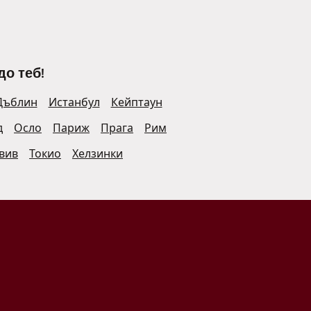
до теб!
Дъблин
Истанбул
Кейптаун
д
Осло
Париж
Прага
Рим
Авив
Токио
Хелзинки