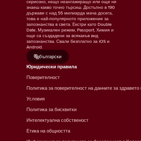
сериозно, нещо неангажиращо или още не
знаеш какво точно търсиш. Достъпно в 190
държави с над 55 милиарда мача досега,
това е най-популярното приложение за
запознанства в света. Екстри като Double
Date, Музикален режим, Passport, Химия и
още са създадени за всякакъв вид
запознанства. Свали безплатно за iOS и
Android.
български
Юридически правила
Поверителност
Политика за поверителност на данните за здравето
Условия
Политика за бисквитки
Интелектуална собственост
Етика на общността