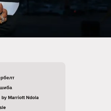
ербелт
ашиба
 by Marriott Ndola
sle