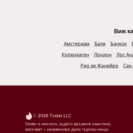
Виж ка
Амстердам
Бали
Банкок
Копенхаген
Лондон
Лос Ан
Рио де Жанейро
Сан
© 2026 Tinder LLC
Tinder е мястото, където връзките наистина
започват – независимо дали търсиш нещо