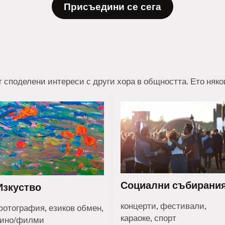
Присъедини се сега
т споделени интереси с други хора в общността. Ето няк
Социални събирани
Изкуство
концерти, фестивали,
фотография, езиков обмен,
караоке, спорт
кино/филми