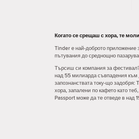
Когато се срещаш с хора, те мо
Tinder е най-доброто приложение з
пътувания до среднощно пазаруван
Търсиш си компания за фестивал? 
над 55 милиарда съвпадения към д
запознанствата току-що задобря: T
хора, запалени по кафето като теб
Passport може да те отведе в над 1