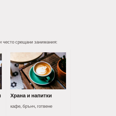
ои често срещани занимания:
я
Храна и напитки
кафе, брънч, готвене