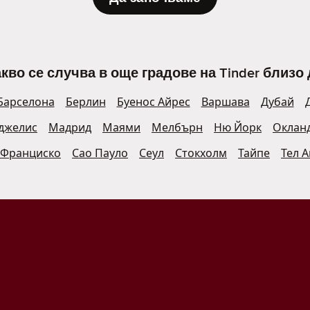
кво се случва в още градове на Tinder близо 
Барселона
Берлин
Буенос Айрес
Варшава
Дубай
джелис
Мадрид
Маями
Мелбърн
Ню Йорк
Оклан
 Франциско
Сао Пауло
Сеул
Стокхолм
Тайпе
Тел 