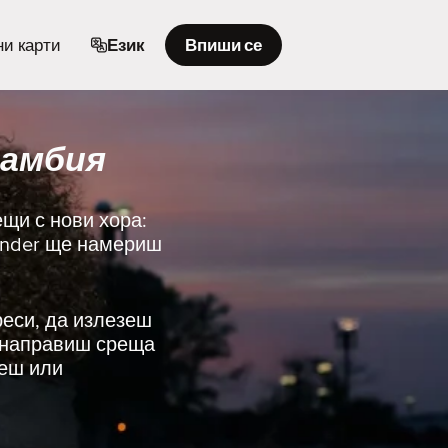
и карти
Език
Впиши се
Замбия
ещи с нови хора:
Tinder ще намериш
реси, да излезеш
и направиш среща
иеш или