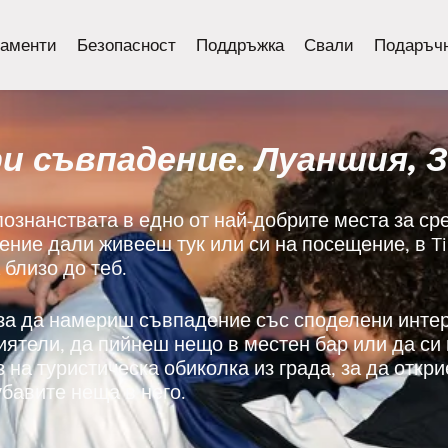
аменти
Безопасност
Поддръжка
Свали
Подаръчн
и съвпадение. Луаншия, 
познанствата в едно от най-добрите места за ср
ение дали живееш тук или си на посещение, в 
 близо до теб.
 за да намериш съвпадение със споделени инте
риятели, да пийнеш нещо в местен бар или да с
з на туристическа обиколка из града, за да откр
бавите неща в него.