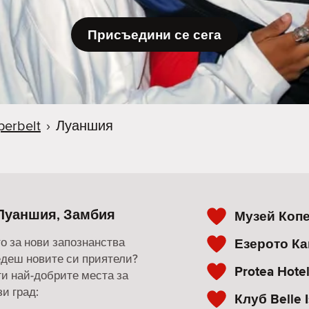
Присъедини се сега
erbelt
›
Луаншия
 Луаншия, Замбия
Музей Коп
о за нови запознанства
Езерото К
ведеш новите си приятели?
Protea Hotel
ги най-добрите места за
и град:
Клуб Belle I