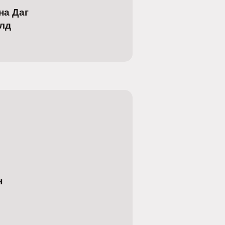
на Даг
лд
н