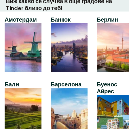
Виж какво се случва в още градове на
Tinder близо до теб!
Амстердам
Банкок
Берлин
Бали
Барселона
Буенос
Айрес