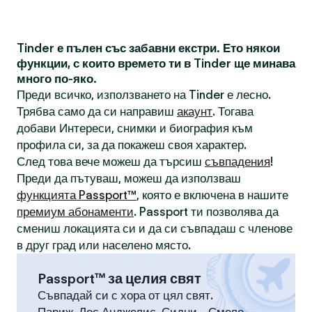
Tinder е пълен със забавни екстри. Ето някои
функции, с които времето ти в Tinder ще минава
много по-яко.
Преди всичко, използването на Tinder е лесно.
Трябва само да си направиш
акаунт
. Тогава
добави Интереси, снимки и биография към
профила си, за да покажеш своя характер.
След това вече можеш да търсиш
съвпадения
!
Преди да пътуваш, можеш да използваш
функцията Passport™
, която е включена в нашите
премиум абонаменти
. Passport ти позволява да
смениш локацията си и да си съвпадаш с членове
в друг град или населено място.
Passport™ за целия свят
Съвпадай си с хора от цял свят.