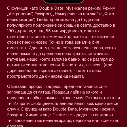
С функции като Double Date, Музикален режим, Режим
„Астрология“, Passport, „Намерение за връзка“ и „Фото
верификация“, Tinder продължава да бъде най-
популярното приложение за срещи в света, достъпно в
190 държави, с над 55 милиарда мача, откакто
отмятането стана възможно. Зад всеки от тези мачове
стои истински човек. Точно в това винаги е бил
смисълът. Идваш тук, за да се запознаеш с хора, които
иначе нямаше да срещнеш: нова тръпка, спътник за
пътуване, нещо, което започва бавно, но се разгаря до
истински силни отношения. Каквото и да търсиш (или
дори още да не търсиш активно), Tinder ти дава
пространството да си наредиш нещата.
Създаваш профил, задаваш предпочитанията си и
започваш да отмяташ. Пращаш лайк на някого и
получаваш лайк в замяна – това е мач. Оттам нататък си
ти. Изпрати съобщение, планирай нещо, виж какво ще се
случи. С функции като Double Date, Музикален режим,
Passport, Химия и още, Tinder е създаден за всякакъв
тип запознанства: неангажиращи, сериозни или всичко по
средата.