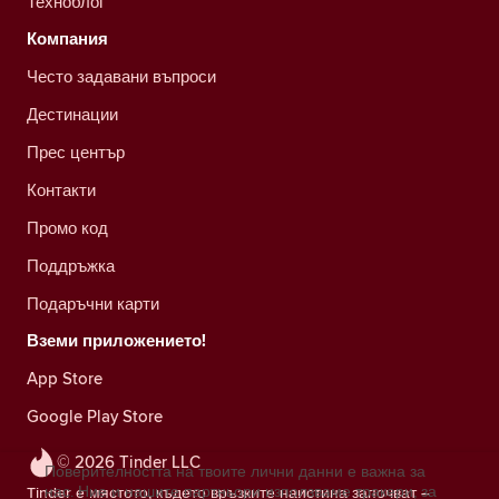
Техноблог
Компания
Често задавани въпроси
Дестинации
Прес център
Контакти
Промо код
Поддръжка
Подаръчни карти
Вземи приложението!
App Store
Google Play Store
© 2026 Tinder LLC
Поверителността на твоите лични данни е важна за
нас. Ние и нашите партньори използваме тракери, за
Tinder е мястото, където връзките наистина започват –