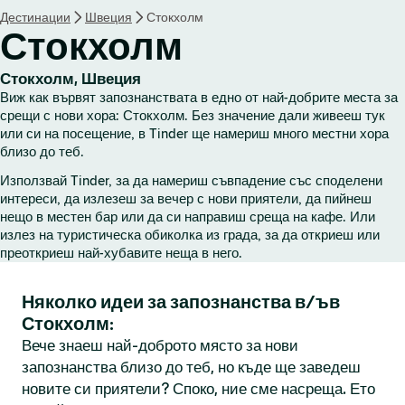
Дестинации
Швеция
Стокхолм
Стокхолм
Стокхолм, Швеция
Виж как вървят запознанствата в едно от най-добрите места за
срещи с нови хора: Стокхолм. Без значение дали живееш тук
или си на посещение, в Tinder ще намериш много местни хора
близо до теб.
Използвай Tinder, за да намериш съвпадение със споделени
интереси, да излезеш за вечер с нови приятели, да пийнеш
нещо в местен бар или да си направиш среща на кафе. Или
излез на туристическа обиколка из града, за да откриеш или
преоткриеш най-хубавите неща в него.
Няколко идеи за запознанства в/ъв
Стокхолм:
Вече знаеш най-доброто място за нови
запознанства близо до теб, но къде ще заведеш
новите си приятели? Споко, ние сме насреща. Ето