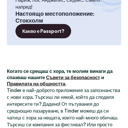
Париж, Лос Анджелис, Сидни... Смело
напред!
Настоящо местоположение
:
Стокхолм
Какво е Passport?
Когато се срещаш с хора, те молим винаги да
спазваш нашите
Съвети за безопасност
и
Правилата на общността
.
Tinder е най-доброто приложение за запознанства
с нови хора. Търсиш ли някой, който да споделя
интересите ти? Дадено! От пътувания до
среднощно пазаруване, в Tinder можеш да си
чатиш с хора за нещата, които най-много обичаш.
Търсиш си компания за фестивал? Или просто