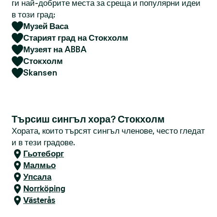
ги най-добрите места за среща и популярни идеи
в този град:
Музей Васа
Старият град на Стокхолм
Музеят на ABBA
Стокхолм
Skansen
Търсиш сингъл хора? Стокхолм
Хората, които търсят сингъл членове, често гледат
и в тези градове.
Гьотеборг
Малмьо
Упсала
Norrköping
Västerås