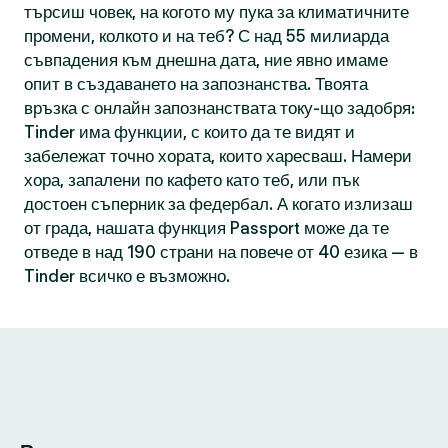
търсиш човек, на когото му пука за климатичните
промени, колкото и на теб? С над 55 милиарда
съвпадения към днешна дата, ние явно имаме
опит в създаването на запознанства. Твоята
връзка с онлайн запознанствата току-що задобря:
Tinder има функции, с които да те видят и
забележат точно хората, които харесваш. Намери
хора, запалени по кафето като теб, или пък
достоен съперник за федербал. А когато излизаш
от града, нашата функция Passport може да те
отведе в над 190 страни на повече от 40 езика — в
Tinder всичко е възможно.