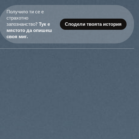
Получило ти се е
страхотно
запознанство?
Тук е
Сподели твоята история
мястото да опишеш
своя миг.