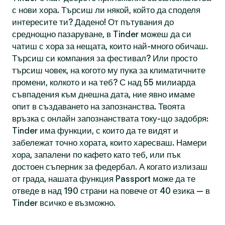
с нови хора. Търсиш ли някой, който да споделя
интересите ти? Дадено! От пътувания до
среднощно пазаруване, в Tinder можеш да си
чатиш с хора за нещата, които най-много обичаш.
Търсиш си компания за фестивал? Или просто
търсиш човек, на когото му пука за климатичните
промени, колкото и на теб? С над 55 милиарда
съвпадения към днешна дата, ние явно имаме
опит в създаването на запознанства. Твоята
връзка с онлайн запознанствата току-що задобря:
Tinder има функции, с които да те видят и
забележат точно хората, които харесваш. Намери
хора, запалени по кафето като теб, или пък
достоен съперник за федербал. А когато излизаш
от града, нашата функция Passport може да те
отведе в над 190 страни на повече от 40 езика — в
Tinder всичко е възможно.