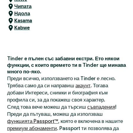
Чипата
Ндола
Kasama
Kabwe
Tinder е пълен със забавни екстри. Ето някои
функции, с които времето ти в Tinder ще минава
много по-яко.
Преди всичко, използването на Tinder е лесно.
Трябва само да си направиш
акаунт
. Тогава
добави Интереси, снимки и биография към
профила си, за да покажеш своя характер.
След това вече можеш да търсиш
съвпадения
!
Преди да пътуваш, можеш да използваш
функцията Passport™
, която е включена в нашите
премиум абонаменти
. Passport ти позволява да