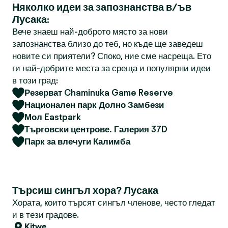
Няколко идеи за запознанства в/ъв
Лусака:
Вече знаеш най-доброто място за нови
запознанства близо до теб, но къде ще заведеш
новите си приятели? Споко, ние сме насреща. Ето
ги най-добрите места за среща и популярни идеи
в този град:
Резерват Chaminuka Game Reserve
Национален парк Долно Замбези
Мол Eastpark
Търговски центрове. Галерия 37D
Парк за влечуги Калимба
Търсиш сингъл хора? Лусака
Хората, които търсят сингъл членове, често гледат
и в тези градове.
Kitwe