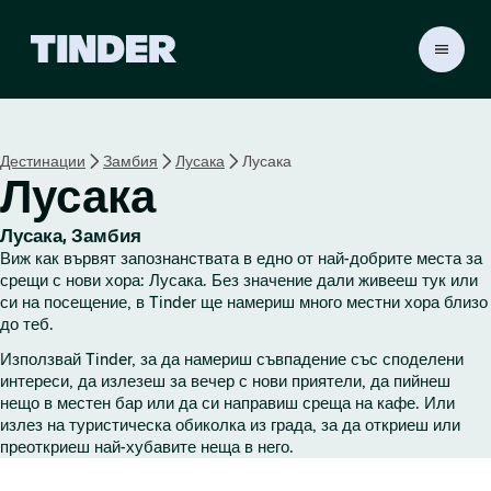
T
i
n
d
e
Дестинации
Замбия
Лусака
Лусака
r
Лусака
Н
а
ч
Лусака, Замбия
а
Виж как вървят запознанствата в едно от най-добрите места за
л
срещи с нови хора: Лусака. Без значение дали живееш тук или
о
си на посещение, в Tinder ще намериш много местни хора близо
до теб.
Използвай Tinder, за да намериш съвпадение със споделени
интереси, да излезеш за вечер с нови приятели, да пийнеш
нещо в местен бар или да си направиш среща на кафе. Или
излез на туристическа обиколка из града, за да откриеш или
преоткриеш най-хубавите неща в него.