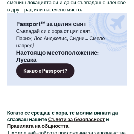
смениш локацията си и да си съвпадаш с членове
в друг град или населено място.
Passport™ за целия свят
Съвпадай си с хора от цял свят.
Париж, Лос Анджелис, Сидни... Смело
напред!
Настоящо местоположение
:
Лусака
Какво е Passport?
Когато се срещаш с хора, те молим винаги да
спазваш нашите
Съвети за безопасност
и
Правилата на общността
.
Tinder е най-доброто приложение за запознанства