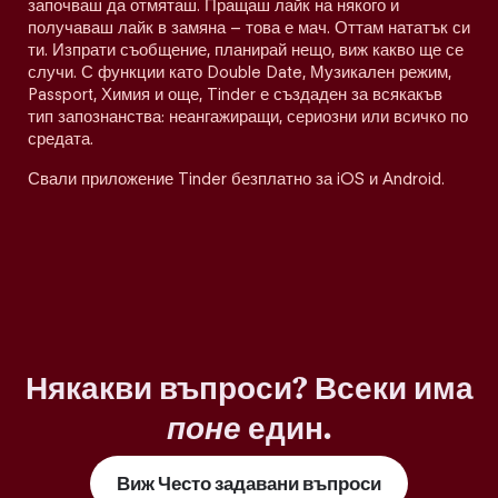
започваш да отмяташ. Пращаш лайк на някого и
получаваш лайк в замяна – това е мач. Оттам нататък си
ти. Изпрати съобщение, планирай нещо, виж какво ще се
случи. С функции като Double Date, Музикален режим,
Passport, Химия и още, Tinder е създаден за всякакъв
тип запознанства: неангажиращи, сериозни или всичко по
средата.
Свали приложение Tinder безплатно за iOS и Android.
Някакви въпроси? Всеки има
поне
един.
Виж Често задавани въпроси