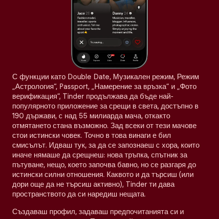
С функции като Double Date, Музикален режим, Режим
„Астрология“, Passport, „Намерение за връзка“ и „Фото
верификация“, Tinder продължава да бъде най-
популярното приложение за срещи в света, достъпно в
190 държави, с над 55 милиарда мача, откакто
отмятането стана възможно. Зад всеки от тези мачове
стои истински човек. Точно в това винаги е бил
смисълът. Идваш тук, за да се запознаеш с хора, които
иначе нямаше да срещнеш: нова тръпка, спътник за
пътуване, нещо, което започва бавно, но се разгаря до
истински силни отношения. Каквото и да търсиш (или
дори още да не търсиш активно), Tinder ти дава
пространството да си наредиш нещата.
Създаваш профил, задаваш предпочитанията си и