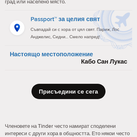
град или населено място.
Passport™ за целия свят
Съвпадай си с хора от цял свят. Париж, Лос
Анджелис, Сидни... Смело напред!
Настоящо местоположение
Кабо Сан Лукас
Присъедини се сега
Членовете на Tinder често намират споделени
интереси с други хора в общността. Ето някои често