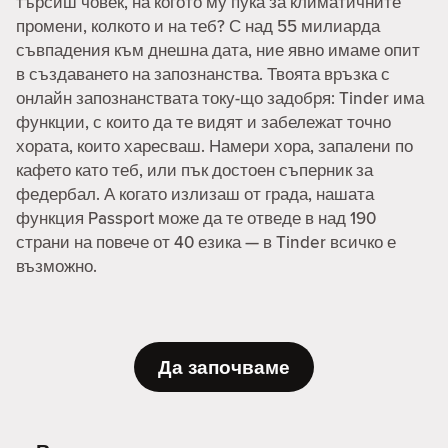
търсиш човек, на когото му пука за климатичните
промени, колкото и на теб? С над 55 милиарда
съвпадения към днешна дата, ние явно имаме опит
в създаването на запознанства. Твоята връзка с
онлайн запознанствата току-що задобря: Tinder има
функции, с които да те видят и забележат точно
хората, които харесваш. Намери хора, запалени по
кафето като теб, или пък достоен съперник за
федербал. А когато излизаш от града, нашата
функция Passport може да те отведе в над 190
страни на повече от 40 езика — в Tinder всичко е
възможно.
Да започваме