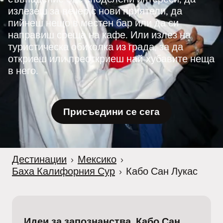
излезеш за вечер с нови приятели, да
пийнеш нещо в местен бар или да си
направиш среща на кафе. Или излез на
туристическа обиколка из града, за да
откриеш или преоткриеш най-хубавите неща
в него.
Присъедини се сега
Дестинации
›
Мексико
›
Баха Калифорния Сур
›
Кабо Сан Лукас
Идеи за запознанства. Кабо Сан