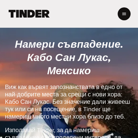
T
i
n
d
e
Намери съвпадение.
r
Н
Кабо Сан Лукас,
а
ч
Мексико
а
л
о
Виж как вървят запознанствата в едно от
най-добрите места за срещи с нови хора:
Кабо Сан Лукас. Без значение дали живееш
тук или си на посещение, в Tinder ще
намериш много местни хора близо до теб.
Използвай Tinder, за да намериш
съвпадение със споделени интереси, да