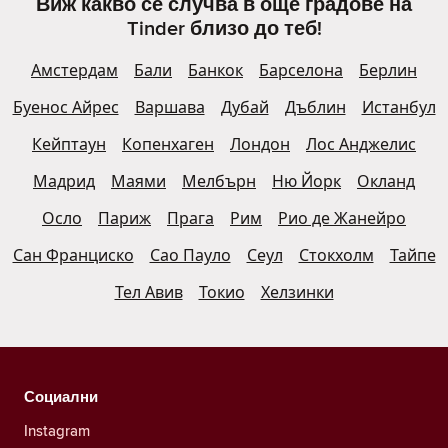
Виж какво се случва в още градове на
Tinder близо до теб!
Амстердам
Бали
Банкок
Барселона
Берлин
Буенос Айрес
Варшава
Дубай
Дъблин
Истанбул
Кейптаун
Копенхаген
Лондон
Лос Анджелис
Мадрид
Маями
Мелбърн
Ню Йорк
Окланд
Осло
Париж
Прага
Рим
Рио де Жанейро
Сан Франциско
Сао Пауло
Сеул
Стокхолм
Тайпе
Тел Авив
Токио
Хелзинки
Социални
Instagram