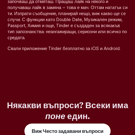
започваш да отмяташ. Пращаш лайк на някого и
получаваш лайк в замяна – това е мач. Оттам нататък си
ти. Изпрати съобщение, планирай нещо, виж какво ще се
случи. С функции като Double Date, Музикален режим,
Passport, Химия и още, Tinder е създаден за всякакъв
тип запознанства: неангажиращи, сериозни или всичко по
средата.
Свали приложение Tinder безплатно за iOS и Android.
Някакви въпроси? Всеки има
поне
един.
Виж Често задавани въпроси