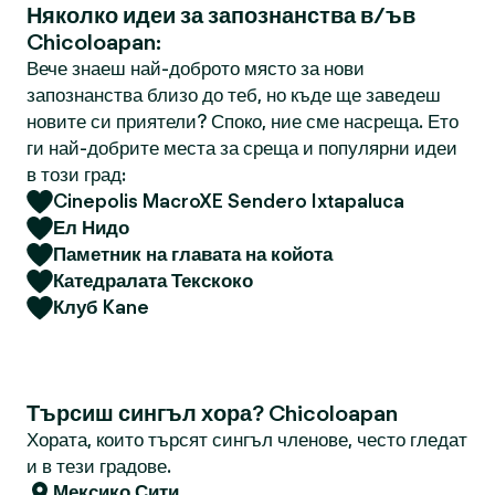
Няколко идеи за запознанства в/ъв
Chicoloapan:
Вече знаеш най-доброто място за нови
запознанства близо до теб, но къде ще заведеш
новите си приятели? Споко, ние сме насреща. Ето
ги най-добрите места за среща и популярни идеи
в този град:
Cinepolis MacroXE Sendero Ixtapaluca
Ел Нидо
Паметник на главата на койота
Катедралата Текскоко
Клуб Kane
Търсиш сингъл хора? Chicoloapan
Хората, които търсят сингъл членове, често гледат
и в тези градове.
Мексико Сити