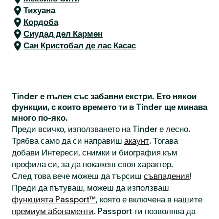
Тихуана
Кордоба
Сиудад дел Кармен
Сан Кристобал де лас Касас
Tinder е пълен със забавни екстри. Ето някои
функции, с които времето ти в Tinder ще минава
много по-яко.
Преди всичко, използването на Tinder е лесно.
Трябва само да си направиш
акаунт
. Тогава
добави Интереси, снимки и биография към
профила си, за да покажеш своя характер.
След това вече можеш да търсиш
съвпадения
!
Преди да пътуваш, можеш да използваш
функцията Passport™
, която е включена в нашите
премиум абонаменти
. Passport ти позволява да