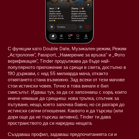
С функции като Double Date, Музикален режим, Режим
„Астрология“, Passport, „Намерение за връзка“ и „Фото
верификация“, Tinder продължава да бъде най-
популярното приложение за срещи в света, достъпно в
190 държави, с над 55 милиарда мача, откакто
отмятането стана възможно. Зад всеки от тези мачове
стои истински човек. Точно в това винаги е бил
смисълът. Идваш тук, за да се запознаеш с хора, които
иначе нямаше да срещнеш: нова тръпка, спътник за
пътуване, нещо, което започва бавно, но се разгаря до
истински силни отношения. Каквото и да търсиш (или
дори още да не търсиш активно), Tinder ти дава
пространството да си наредиш нещата.
Създаваш профил, задаваш предпочитанията си и