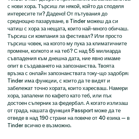
с нови хора. Търсиш ли някой, който да споделя
интересите ти? Дадено! От пътувания до
среднощно пазаруване, в Tinder можеш да си
чатиш с хора за нещата, които най-много обичаш.
Търсиш си компания за фестивал? Или просто
търсиш човек, на когото му пука за климатичните
промени, колкото и на теб? С над 55 милиарда
съвпадения към днешна дата, ние явно имаме
опит в създаването на запознанства. Твоята
връзка с онлайн запознанствата току-що задобря:
Tinder има функции, с които да те видят и
забележат точно хората, които харесваш. Намери
хора, запалени по кафето като теб, или пък
достоен съперник за федербал. А когато излизаш
от града, нашата функция Passport може да те
отведе в над 190 страни на повече от 40 езика — в
Tinder всичко е възможно.