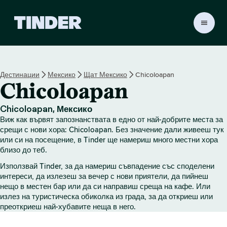
T
i
n
d
e
Дестинации
Мексико
Щат Мексико
Chicoloapan
r
Chicoloapan
Н
а
ч
Chicoloapan, Мексико
а
Виж как вървят запознанствата в едно от най-добрите места за
л
срещи с нови хора: Chicoloapan. Без значение дали живееш тук
о
или си на посещение, в Tinder ще намериш много местни хора
близо до теб.
Използвай Tinder, за да намериш съвпадение със споделени
интереси, да излезеш за вечер с нови приятели, да пийнеш
нещо в местен бар или да си направиш среща на кафе. Или
излез на туристическа обиколка из града, за да откриеш или
преоткриеш най-хубавите неща в него.