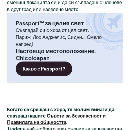
смениш локацията си и да си съвпадаш с членове
в друг град или населено място.
Passport™ за целия свят
Съвпадай си с хора от цял свят.
Париж, Лос Анджелис, Сидни... Смело
напред!
Настоящо местоположение
:
Chicoloapan
Какво е Passport?
Когато се срещаш с хора, те молим винаги да
спазваш нашите
Съвети за безопасност
и
Правилата на общността
.
Tinder е най-доброто приложение за запознанства