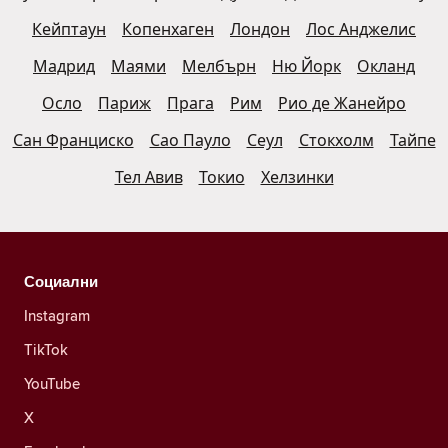
Кейптаун
Копенхаген
Лондон
Лос Анджелис
Мадрид
Маями
Мелбърн
Ню Йорк
Окланд
Осло
Париж
Прага
Рим
Рио де Жанейро
Сан Франциско
Сао Пауло
Сеул
Стокхолм
Тайпе
Тел Авив
Токио
Хелзинки
Социални
Instagram
TikTok
YouTube
X