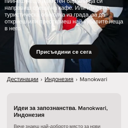
пийнеш нещо в местен бар или да си
направиш среща на кафе. Или излез на
туристическа обиколка из града, за да
откриеш или преоткриеш най-хубавите неща
в него.
Присъедини се сега
Дестинации
›
Индонезия
›
Manokwari
Идеи за запознанства. Manokwari,
Индонезия
Вече знаеш най-доброто място за нови