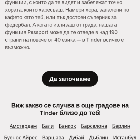
функции, с които да те видят и забележат точно
хората, които харесваш. Намери хора, запалени по
кафето като теб, или пък достоен съперник за
федербал. А когато излизаш от града, нашата
функция Passport може да те отведе в над 190
страни на повече от 40 езика — в Tinder всичко е
възможно.
Да започваме
Виж какво се случва в още градове на
Tinder близо до теб!
Амстердам
Бали
Банкок
Барселона
Берлин
Буенос Айрес
Варшава
Дубай
Дъблин
Истанбул