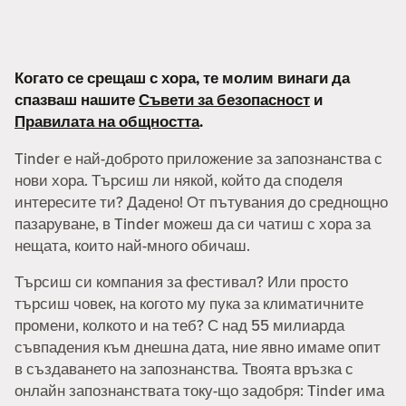
Когато се срещаш с хора, те молим винаги да
спазваш нашите
Съвети за безопасност
и
Правилата на общността
.
Tinder е най-доброто приложение за запознанства с
нови хора. Търсиш ли някой, който да споделя
интересите ти? Дадено! От пътувания до среднощно
пазаруване, в Tinder можеш да си чатиш с хора за
нещата, които най-много обичаш.
Търсиш си компания за фестивал? Или просто
търсиш човек, на когото му пука за климатичните
промени, колкото и на теб? С над 55 милиарда
съвпадения към днешна дата, ние явно имаме опит
в създаването на запознанства. Твоята връзка с
онлайн запознанствата току-що задобря: Tinder има