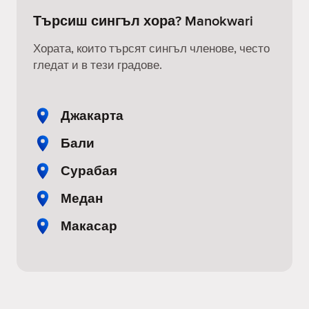
Търсиш сингъл хора? Manokwari
Хората, които търсят сингъл членове, често
гледат и в тези градове.
Джакарта
Бали
Сурабая
Медан
Макасар