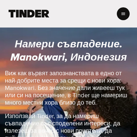
T
i
n
d
e
Намери съвпадение.
r
Н
Manokwari, Индонезия
а
ч
а
Виж как вървят запознанствата в едно от
л
най-добрите места за срещи с нови хора:
о
Manokwari. Без значение дали живееш тук
или си на посещение, в Tinder ще намериш
много местни хора близо до теб.
Използвай Tinder, за да намериш
съвпадение със споделени интереси, да
излезеш за вечер с нови приятели, да