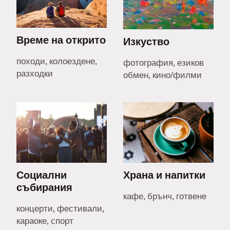
Време на открито
Изкуство
походи, колоездене,
фотография, езиков
разходки
обмен, кино/филми
Социални
Храна и напитки
събирания
кафе, брънч, готвене
концерти, фестивали,
караоке, спорт