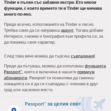
Tinder е пълен със забавни екстри. Ето някои
функции, с които времето ти в Tinder ще минава
много по-яко.
Преди всичко, използването на Tinder е лесно.
Трябва само да си направиш
акаунт
. Тогава добави
Интереси, снимки и биография към профила си, за
да покажеш своя характер.
След това вече можеш да търсиш
съвпадения
!
Преди да пътуваш, можеш да използваш
функцията
Passport™
, която е включена в нашите
премиум
абонаменти
. Passport ти позволява да смениш
локацията си и да си съвпадаш с членове в друг
град или населено място.
Passport™ за целия свят