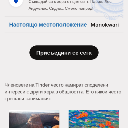
Съвпадай си с хора от цял свят. Париж, Лос
Анджелис, Сидни... Смело напред!
Настоящо местоположение
Manokwari
Присъедини се сега
Членовете на Tinder често намират споделени
интереси с други хора в общността. Ето някои често
срещани занимания: