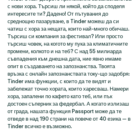
с нови хора. Търсиш ли някой, който да споделя
интересите ти? Дадено! От пътувания до
среднощно пазаруване, в Tinder можеш да си
чатиш с хора за нещата, които най-много обичаш.
Търсиш си компания за фестивал? Или просто
търсиш човек, на когото му пука за климатичните
промени, колкото и на теб? С над 55 милиарда
съвпадения към днешна дата, ние явно имаме
опит в създаването на запознанства. Твоята
връзка с онлайн запознанствата току-що задобря:
Tinder има функции, с които да те видят и
забележат точно хората, които харесваш. Намери
хора, запалени по кафето като теб, или пък
достоен съперник за федербал. А когато излизаш
от града, нашата функция Passport може да те
отведе в над 190 страни на повече от 40 езика — в
Tinder всичко е възможно.