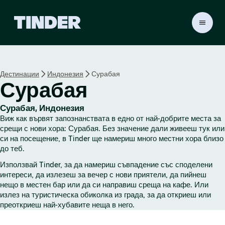
T
i
n
d
e
Дестинации
Индонезия
Сурабая
r
Сурабая
Н
а
ч
Сурабая, Индонезия
а
Виж как вървят запознанствата в едно от най-добрите места за
л
срещи с нови хора: Сурабая. Без значение дали живееш тук или
о
си на посещение, в Tinder ще намериш много местни хора близо
до теб.
Използвай Tinder, за да намериш съвпадение със споделени
интереси, да излезеш за вечер с нови приятели, да пийнеш
нещо в местен бар или да си направиш среща на кафе. Или
излез на туристическа обиколка из града, за да откриеш или
преоткриеш най-хубавите неща в него.