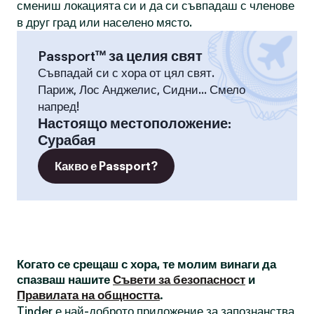
смениш локацията си и да си съвпадаш с членове
в друг град или населено място.
Passport™ за целия свят
Съвпадай си с хора от цял свят.
Париж, Лос Анджелис, Сидни... Смело
напред!
Настоящо местоположение
:
Сурабая
Какво е Passport?
Когато се срещаш с хора, те молим винаги да
спазваш нашите
Съвети за безопасност
и
Правилата на общността
.
Tinder е най-доброто приложение за запознанства