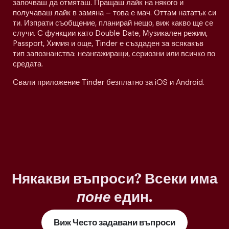
започваш да отмяташ. Пращаш лайк на някого и
получаваш лайк в замяна – това е мач. Оттам нататък си
ти. Изпрати съобщение, планирай нещо, виж какво ще се
случи. С функции като Double Date, Музикален режим,
Passport, Химия и още, Tinder е създаден за всякакъв
тип запознанства: неангажиращи, сериозни или всичко по
средата.
Свали приложение Tinder безплатно за iOS и Android.
Някакви въпроси? Всеки има
поне
един.
Виж Често задавани въпроси