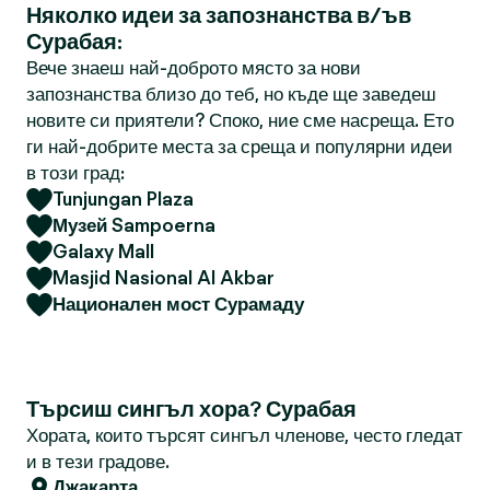
Няколко идеи за запознанства в/ъв
Сурабая:
Вече знаеш най-доброто място за нови
запознанства близо до теб, но къде ще заведеш
новите си приятели? Споко, ние сме насреща. Ето
ги най-добрите места за среща и популярни идеи
в този град:
Tunjungan Plaza
Музей Sampoerna
Galaxy Mall
Masjid Nasional Al Akbar
Национален мост Сурамаду
Търсиш сингъл хора? Сурабая
Хората, които търсят сингъл членове, често гледат
и в тези градове.
Джакарта