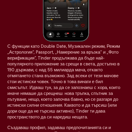
С функции като Double Date, Музикален режим, Режим
„Астрология“, Passport, „Намерение за връзка“ и „Фото
верификация“, Tinder продължава да бъде най-
популярното приложение за срещи в света, достъпно в
190 държави, с над 55 милиарда мача, откакто
отмятането стана възможно. Зад всеки от тези мачове
стои истински човек. Точно в това винаги е бил
смисълът. Идваш тук, за да се запознаеш с хора, които
иначе нямаше да срещнеш: нова тръпка, спътник за
пътуване, нещо, което започва бавно, но се разгаря до
истински силни отношения. Каквото и да търсиш (или
дори още да не търсиш активно), Tinder ти дава
пространството да си наредиш нещата.
Създаваш профил, задаваш предпочитанията си и