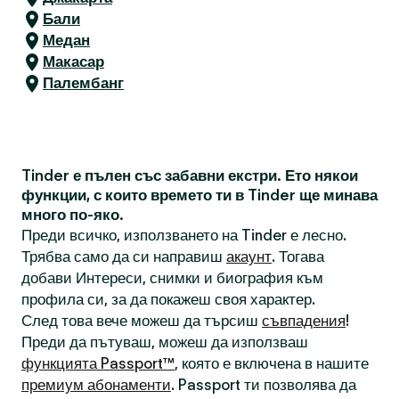
Бали
Медан
Макасар
Палембанг
Tinder е пълен със забавни екстри. Ето някои
функции, с които времето ти в Tinder ще минава
много по-яко.
Преди всичко, използването на Tinder е лесно.
Трябва само да си направиш
акаунт
. Тогава
добави Интереси, снимки и биография към
профила си, за да покажеш своя характер.
След това вече можеш да търсиш
съвпадения
!
Преди да пътуваш, можеш да използваш
функцията Passport™
, която е включена в нашите
премиум абонаменти
. Passport ти позволява да