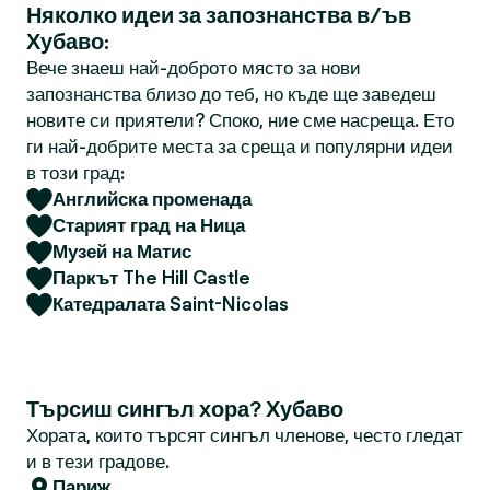
Няколко идеи за запознанства в/ъв
Хубаво:
Вече знаеш най-доброто място за нови
запознанства близо до теб, но къде ще заведеш
новите си приятели? Споко, ние сме насреща. Ето
ги най-добрите места за среща и популярни идеи
в този град:
Английска променада
Старият град на Ница
Музей на Матис
Паркът The Hill Castle
Катедралата Saint-Nicolas
Търсиш сингъл хора? Хубаво
Хората, които търсят сингъл членове, често гледат
и в тези градове.
Париж