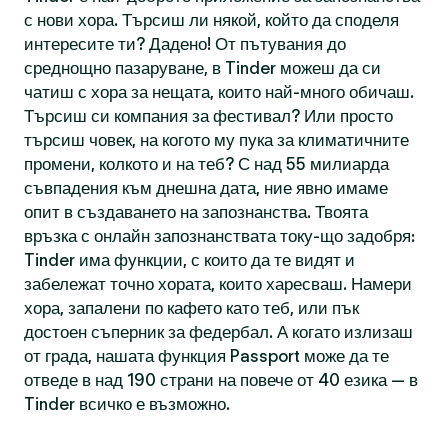
с нови хора. Търсиш ли някой, който да споделя
интересите ти? Дадено! От пътувания до
среднощно пазаруване, в Tinder можеш да си
чатиш с хора за нещата, които най-много обичаш.
Търсиш си компания за фестивал? Или просто
търсиш човек, на когото му пука за климатичните
промени, колкото и на теб? С над 55 милиарда
съвпадения към днешна дата, ние явно имаме
опит в създаването на запознанства. Твоята
връзка с онлайн запознанствата току-що задобря:
Tinder има функции, с които да те видят и
забележат точно хората, които харесваш. Намери
хора, запалени по кафето като теб, или пък
достоен съперник за федербал. А когато излизаш
от града, нашата функция Passport може да те
отведе в над 190 страни на повече от 40 езика — в
Tinder всичко е възможно.