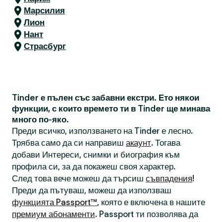
Марсилия
Лион
Нант
Страсбург
Tinder е пълен със забавни екстри. Ето някои
функции, с които времето ти в Tinder ще минава
много по-яко.
Преди всичко, използването на Tinder е лесно.
Трябва само да си направиш
акаунт
. Тогава
добави Интереси, снимки и биография към
профила си, за да покажеш своя характер.
След това вече можеш да търсиш
съвпадения
!
Преди да пътуваш, можеш да използваш
функцията Passport™
, която е включена в нашите
премиум абонаменти
. Passport ти позволява да