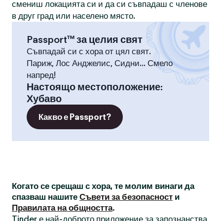
смениш локацията си и да си съвпадаш с членове
в друг град или населено място.
Passport™ за целия свят
Съвпадай си с хора от цял свят.
Париж, Лос Анджелис, Сидни... Смело
напред!
Настоящо местоположение
:
Хубаво
Какво е Passport?
Когато се срещаш с хора, те молим винаги да
спазваш нашите
Съвети за безопасност
и
Правилата на общността
.
Tinder е най-доброто приложение за запознанства