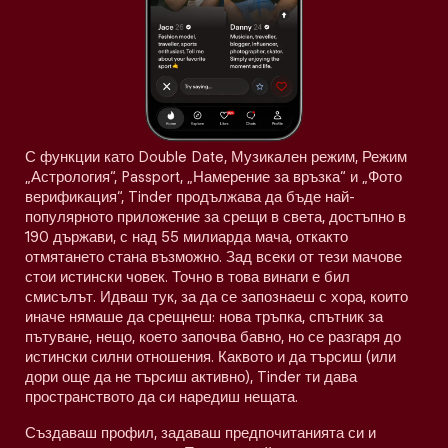
С функции като Double Date, Музикален режим, Режим
„Астрология“, Passport, „Намерение за връзка“ и „Фото
верификация“, Tinder продължава да бъде най-
популярното приложение за срещи в света, достъпно в
190 държави, с над 55 милиарда мача, откакто
отмятането стана възможно. Зад всеки от тези мачове
стои истински човек. Точно в това винаги е бил
смисълът. Идваш тук, за да се запознаеш с хора, които
иначе нямаше да срещнеш: нова тръпка, спътник за
пътуване, нещо, което започва бавно, но се разгаря до
истински силни отношения. Каквото и да търсиш (или
дори още да не търсиш активно), Tinder ти дава
пространството да си наредиш нещата.
Създаваш профил, задаваш предпочитанията си и