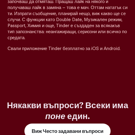
започваш да отмяташ. Пращаш лайк на някого и
получаваш лайк в замяна – това е мач. Оттам нататък си
ти. Изпрати съобщение, планирай нещо, виж какво ще се
случи. С функции като Double Date, Музикален режим,
Passport, Химия и още, Tinder е създаден за всякакъв
тип запознанства: неангажиращи, сериозни или всичко по
средата.
Свали приложение Tinder безплатно за iOS и Android.
Някакви въпроси? Всеки има
поне
един.
Виж Често задавани въпроси