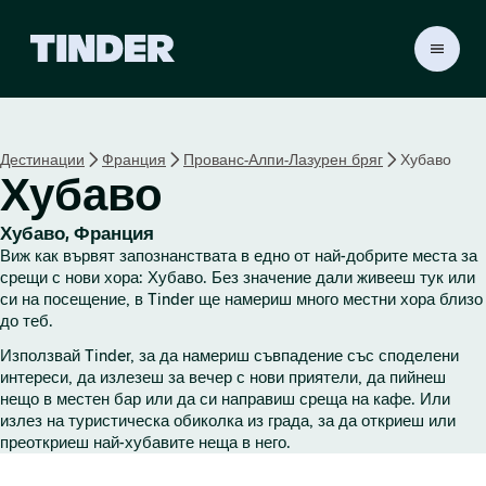
T
i
n
d
e
Дестинации
Франция
Прованс-Алпи-Лазурен бряг
Хубаво
r
Хубаво
Н
а
ч
Хубаво, Франция
а
Виж как вървят запознанствата в едно от най-добрите места за
л
срещи с нови хора: Хубаво. Без значение дали живееш тук или
о
си на посещение, в Tinder ще намериш много местни хора близо
до теб.
Използвай Tinder, за да намериш съвпадение със споделени
интереси, да излезеш за вечер с нови приятели, да пийнеш
нещо в местен бар или да си направиш среща на кафе. Или
излез на туристическа обиколка из града, за да откриеш или
преоткриеш най-хубавите неща в него.