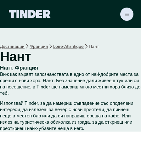
T
i
n
d
e
Дестинации
Франция
Loire-Atlantique
Нант
r
Нант
Н
а
ч
Нант, Франция
а
Виж как вървят запознанствата в едно от най-добрите места за
л
срещи с нови хора: Нант. Без значение дали живееш тук или си
о
на посещение, в Tinder ще намериш много местни хора близо до
теб.
Използвай Tinder, за да намериш съвпадение със споделени
интереси, да излезеш за вечер с нови приятели, да пийнеш
нещо в местен бар или да си направиш среща на кафе. Или
излез на туристическа обиколка из града, за да откриеш или
преоткриеш най-хубавите неща в него.