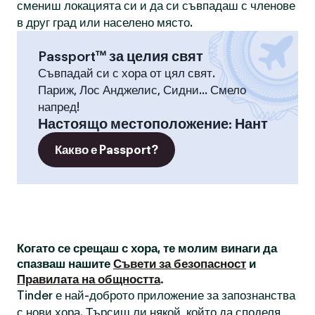
смениш локацията си и да си съвпадаш с членове
в друг град или населено място.
Passport™ за целия свят
Съвпадай си с хора от цял свят.
Париж, Лос Анджелис, Сидни... Смело
напред!
Настоящо местоположение
:
Нант
Какво е Passport?
Когато се срещаш с хора, те молим винаги да
спазваш нашите
Съвети за безопасност
и
Правилата на общността
.
Tinder е най-доброто приложение за запознанства
с нови хора. Търсиш ли някой, който да споделя