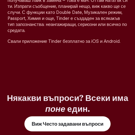
получаваш лайк в замяна – това е мач. Оттам нататък си
ти. Изпрати съобщение, планирай нещо, виж какво ще се
случи. С функции като Double Date, Музикален режим,
Passport, Химия и още, Tinder е създаден за всякакъв
тип запознанства: неангажиращи, сериозни или всичко по
средата.
Свали приложение Tinder безплатно за iOS и Android.
Някакви въпроси? Всеки има
поне
един.
Виж Често задавани въпроси