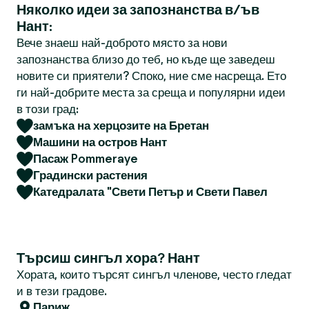
Няколко идеи за запознанства в/ъв
Нант:
Вече знаеш най-доброто място за нови
запознанства близо до теб, но къде ще заведеш
новите си приятели? Споко, ние сме насреща. Ето
ги най-добрите места за среща и популярни идеи
в този град:
замъка на херцозите на Бретан
Машини на остров Нант
Пасаж Pommeraye
Градински растения
Катедралата "Свети Петър и Свети Павел
Търсиш сингъл хора? Нант
Хората, които търсят сингъл членове, често гледат
и в тези градове.
Париж