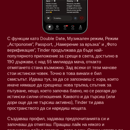
С функции като Double Date, Музикален режим, Режим
„Астрология“, Passport, „Намерение за връзка“ и „Фото
верификация“, Tinder продължава да бъде най-
популярното приложение за срещи в света, достъпно в
190 държави, с над 55 милиарда мача, откакто
отмятането стана възможно. Зад всеки от тези мачове
стои истински човек. Точно в това винаги е бил
смисълът. Идваш тук, за да се запознаеш с хора, които
иначе нямаше да срещнеш: нова тръпка, спътник за
пътуване, нещо, което започва бавно, но се разгаря до
истински силни отношения. Каквото и да търсиш (или
дори още да не търсиш активно), Tinder ти дава
пространството да си наредиш нещата.
Създаваш профил, задаваш предпочитанията си и
започваш да отмяташ. Пращаш лайк на някого и