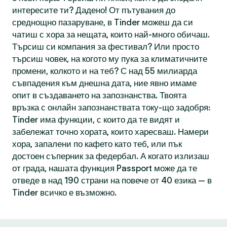
интересите ти? Дадено! От пътувания до
среднощно пазаруване, в Tinder можеш да си
чатиш с хора за нещата, които най-много обичаш.
Търсиш си компания за фестивал? Или просто
търсиш човек, на когото му пука за климатичните
промени, колкото и на теб? С над 55 милиарда
съвпадения към днешна дата, ние явно имаме
опит в създаването на запознанства. Твоята
връзка с онлайн запознанствата току-що задобря:
Tinder има функции, с които да те видят и
забележат точно хората, които харесваш. Намери
хора, запалени по кафето като теб, или пък
достоен съперник за федербал. А когато излизаш
от града, нашата функция Passport може да те
отведе в над 190 страни на повече от 40 езика — в
Tinder всичко е възможно.