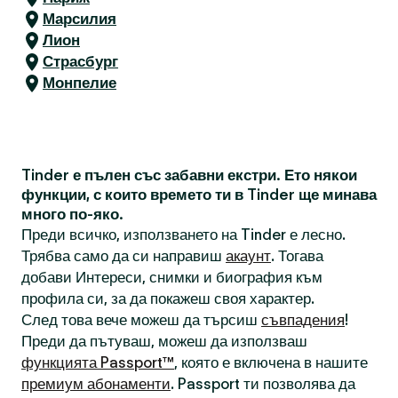
Марсилия
Лион
Страсбург
Монпелие
Tinder е пълен със забавни екстри. Ето някои
функции, с които времето ти в Tinder ще минава
много по-яко.
Преди всичко, използването на Tinder е лесно.
Трябва само да си направиш
акаунт
. Тогава
добави Интереси, снимки и биография към
профила си, за да покажеш своя характер.
След това вече можеш да търсиш
съвпадения
!
Преди да пътуваш, можеш да използваш
функцията Passport™
, която е включена в нашите
премиум абонаменти
. Passport ти позволява да