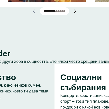
der
с други хора в общността. Ето някои често срещани зани
ство
Социални
събирания
, кино, езиков обмен,
сичко, което ти дава тема
Концерти, фестивали, кар
.
спорт – този тип планове,
по-добри с някой нов чове