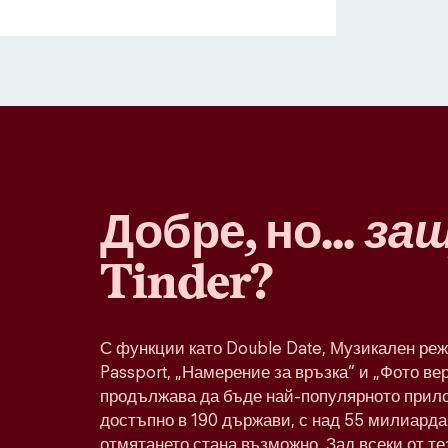
Добре, но...
за
Tinder?
С функции като Double Date, Музикален реж
Passport, „Намерение за връзка“ и „Фото ве
продължава да бъде най-популярното прило
достъпно в 190 държави, с над 55 милиарда 
отмятането стана възможно. Зад всеки от т