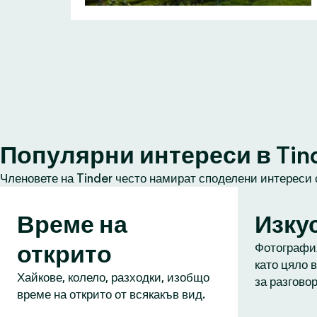
Популярни интереси в Tin
Членовете на Tinder често намират споделени интереси 
Време на
Изку
открито
Фотография
като цяло в
Хайкове, колело, разходки, изобщо
за разговор
време на открито от всякакъв вид.