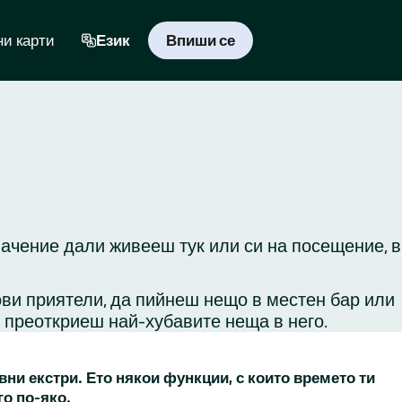
и карти
Език
Впиши се
начение дали живееш тук или си на посещение, в
ови приятели, да пийнеш нещо в местен бар или
и преоткриеш най-хубавите неща в него.
вни екстри. Ето някои функции, с които времето ти
го по-яко.