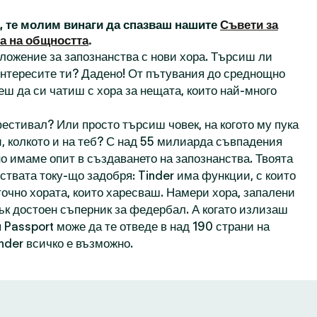
а, те молим винаги да спазваш нашите
Съвети за
а на общността
.
иложение за запознанства с нови хора. Търсиш ли
 интересите ти? Дадено! От пътувания до среднощно
еш да си чатиш с хора за нещата, които най-много
естивал? Или просто търсиш човек, на когото му пука
, колкото и на теб? С над 55 милиарда съвпадения
о имаме опит в създаването на запознанства. Твоята
ствата току-що задобря: Tinder има функции, с които
точно хората, които харесваш. Намери хора, запалени
пък достоен съперник за федербал. А когато излизаш
 Passport може да те отведе в над 190 страни на
inder всичко е възможно.