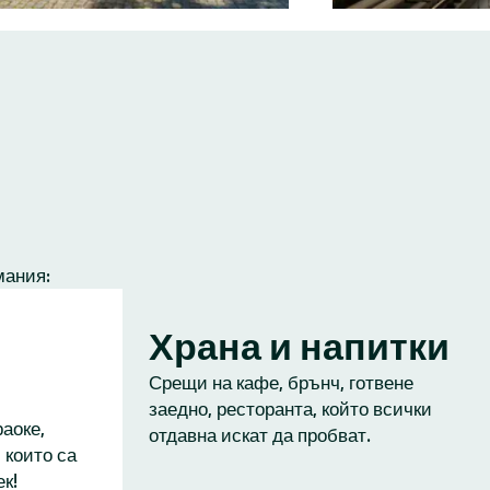
мания:
Храна и напитки
Срещи на кафе, брънч, готвене
заедно, ресторанта, който всички
аоке,
отдавна искат да пробват.
 които са
к!