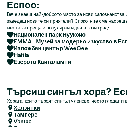
Еспоо:
Вече знаеш най-доброто място за нови запознанства б
заведеш новите си приятели? Споко, ние сме насреща
места за среща и популярни идеи в този град:
Национален парк Нууксио
EMMA - Музей за модерно изкуство в Ес
Изложбен център WeeGee
Haltia
Езерото Кайталампи
Търсиш сингъл хора? Ес
Хората, които търсят сингъл членове, често гледат и в
Хелзинки
Тампере
Vantaa