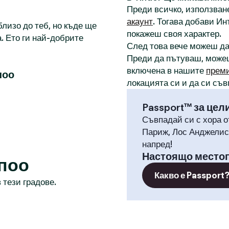
Преди всичко, използване
акаунт
. Тогава добави И
лизо до теб, но къде ще
покажеш своя характер.
. Ето ги най-добрите
След това вече можеш д
Преди да пътуваш, може
включена в нашите
прем
поо
локацията си и да си съв
Passport™ за цел
Съвпадай си с хора о
Париж, Лос Анджелис,
напред!
Настоящо место
поо
Какво е Passport
 тези градове.