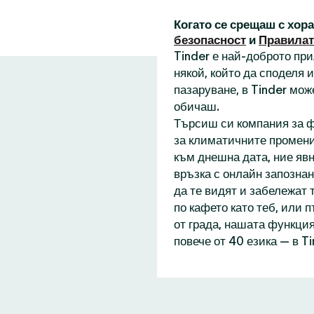
Когато се срещаш с хор
безопасност
и
Правилат
Tinder е най-доброто пр
някой, който да споделя
пазаруване, в Tinder мож
обичаш.
Търсиш си компания за ф
за климатичните промени
към днешна дата, ние явн
връзка с онлайн запознан
да те видят и забележат 
по кафето като теб, или 
от града, нашата функция
повече от 40 езика — в T