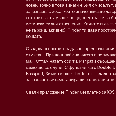
човек. Точно в това винаги е бил смисълът. 
запознаеш с хора, които иначе нямаше да с
спътник за пътуване, нещо, което започва ба
истински силни отношения. Каквото и да тъ
не търсиш активно), Tinder ти дава простра
нещата.
Създаваш профил, задаваш предпочитаният
отмяташ. Пращаш лайк на някого и получава
мач. Оттам нататък си ти. Изпрати съобщен
какво ще се случи. С функции като Double 
Passport, Химия и още, Tinder е създаден з
запознанства: неангажиращи, сериозни или 
Свали приложение Tinder безплатно за iOS 