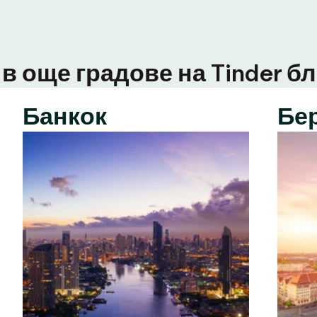
в още градове на Tinder бл
Банкок
Бе