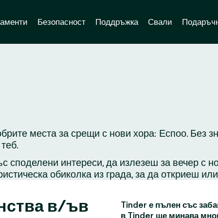
аменти
Безопасност
Поддръжка
Свали
Подаръчн
брите места за срещи с нови хора: Еспоо. Без з
теб.
с споделени интереси, да излезеш за вечер с н
ристическа обиколка из града, за да откриеш ил
нства в/ъв
Tinder е пълен със заба
в Tinder ще минава мно