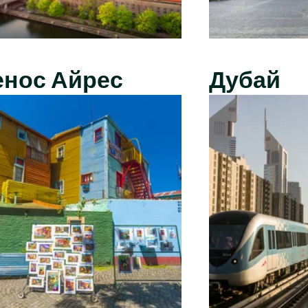
енос Айрес
Дубай