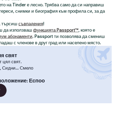
то на Tinder е лесно. Трябва само да си направиш
нтереси, снимки и биография към профила си, за да
а търсиш
съвпадения
!
ш да използваш
функцията Passport™
, която е
иум абонаменти
. Passport ти позволява да смениш
падаш с членове в друг град или населено място.
ия свят
т цял свят.
 Сидни... Смело
положение
:
Еспоо
?