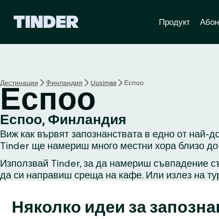
T
Продукт
Абон
i
n
d
e
r
Н
Дестинации
Финландия
Uusimaa
Еспоо
Еспоо
а
ч
а
Еспоо, Финландия
л
Виж как вървят запознанствата в едно от най-до
о
Tinder ще намериш много местни хора близо до 
Използвай Tinder, за да намериш съвпадение съ
да си направиш среща на кафе. Или излез на ту
Няколко идеи за запозна