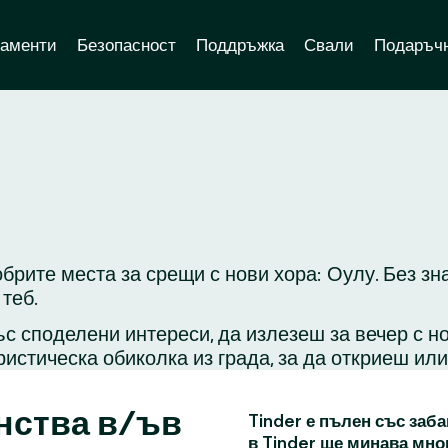
аменти
Безопасност
Поддръжка
Свали
Подаръчн
обрите места за срещи с нови хора: Оулу. Без з
теб.
с споделени интереси, да излезеш за вечер с н
ристическа обиколка из града, за да откриеш ил
нства в/ъв
Tinder е пълен със заба
в Tinder ще минава мно