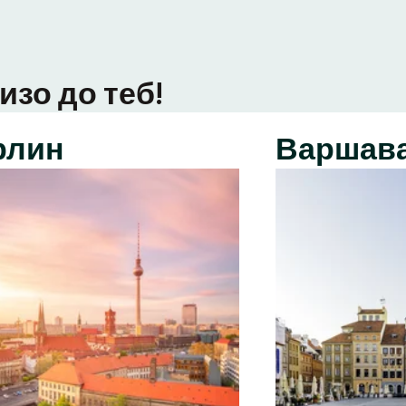
изо до теб!
рлин
Варшав