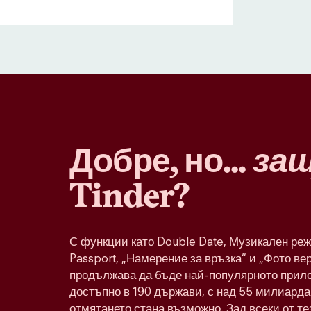
Добре, но...
за
Tinder?
С функции като Double Date, Музикален реж
Passport, „Намерение за връзка“ и „Фото ве
продължава да бъде най-популярното прило
достъпно в 190 държави, с над 55 милиарда 
отмятането стана възможно. Зад всеки от т