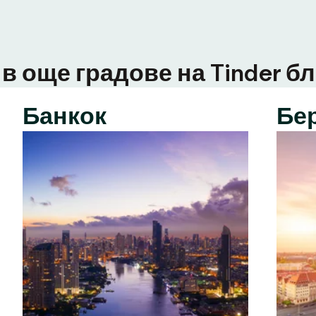
в още градове на Tinder бл
Банкок
Бе