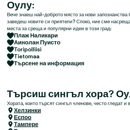
Оулу:
Вече знаеш най-доброто място за нови запознанства б
заведеш новите си приятели? Споко, ние сме насреща
места за среща и популярни идеи в този град:
Плаж Наликари
Аинолан Пуисто
Toripolliisi
Tietomaa
Търсене на информация
Търсиш сингъл хора? Оу
Хората, които търсят сингъл членове, често гледат и в
Хелзинки
Еспоо
Тампере