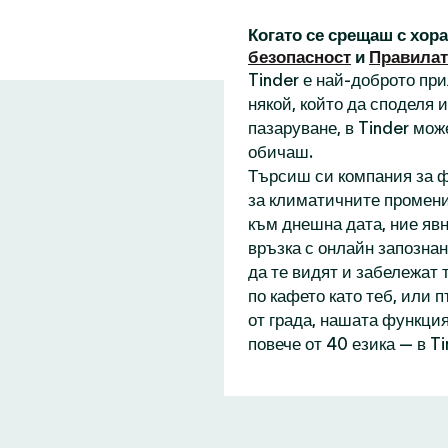
Когато се срещаш с хор
безопасност
и
Правилат
Tinder е най-доброто пр
някой, който да споделя
пазаруване, в Tinder мож
обичаш.
Търсиш си компания за ф
за климатичните промени
към днешна дата, ние явн
връзка с онлайн запознан
да те видят и забележат 
по кафето като теб, или 
от града, нашата функция
повече от 40 езика — в T