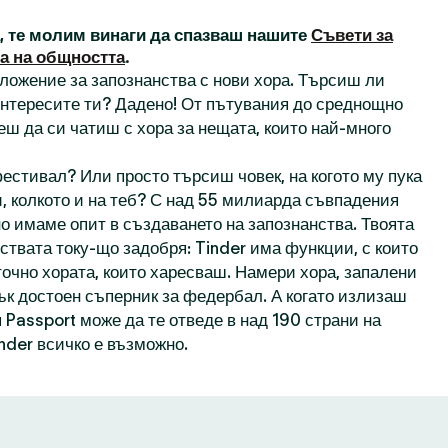
а, те молим винаги да спазваш нашите
Съвети за
а на общността
.
иложение за запознанства с нови хора. Търсиш ли
 интересите ти? Дадено! От пътувания до среднощно
еш да си чатиш с хора за нещата, които най-много
естивал? Или просто търсиш човек, на когото му пука
, колкото и на теб? С над 55 милиарда съвпадения
о имаме опит в създаването на запознанства. Твоята
ствата току-що задобря: Tinder има функции, с които
точно хората, които харесваш. Намери хора, запалени
пък достоен съперник за федербал. А когато излизаш
 Passport може да те отведе в над 190 страни на
inder всичко е възможно.