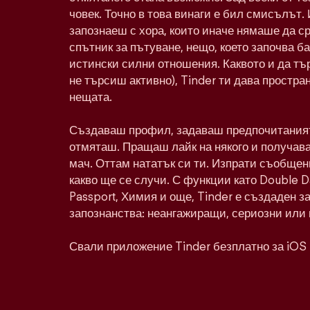
човек. Точно в това винаги е бил смисълът. 
запознаеш с хора, които иначе нямаше да с
спътник за пътуване, нещо, което започва ба
истински силни отношения. Каквото и да тъ
не търсиш активно), Tinder ти дава простра
нещата.
Създаваш профил, задаваш предпочитаният
отмяташ. Пращаш лайк на някого и получава
мач. Оттам нататък си ти. Изпрати съобщен
какво ще се случи. С функции като Double 
Passport, Химия и още, Tinder е създаден з
запознанства: неангажиращи, сериозни или 
Свали приложение Tinder безплатно за iOS 