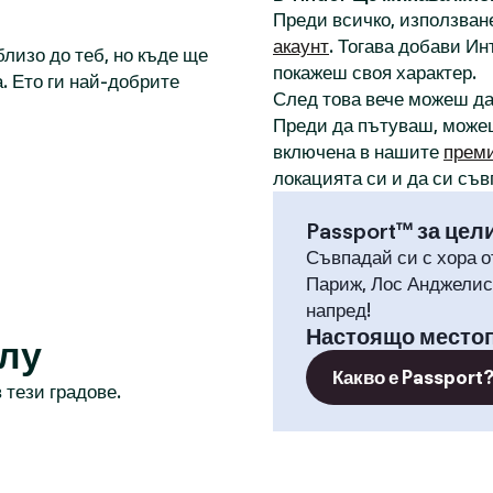
Преди всичко, използване
акаунт
. Тогава добави И
лизо до теб, но къде ще
покажеш своя характер.
. Ето ги най-добрите
След това вече можеш д
Преди да пътуваш, може
включена в нашите
прем
локацията си и да си съв
Passport™ за цел
Съвпадай си с хора о
Париж, Лос Анджелис,
напред!
Настоящо место
лу
Какво е Passport
 тези градове.