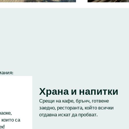
мания:
Храна и напитки
Срещи на кафе, брънч, готвене
заедно, ресторанта, който всички
аоке,
отдавна искат да пробват.
 които са
к!