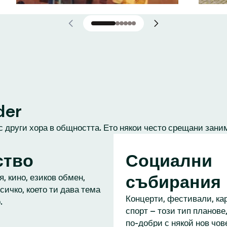
der
с други хора в общността. Ето някои често срещани зани
ство
Социални
събирания
, кино, езиков обмен,
сичко, което ти дава тема
Концерти, фестивали, кар
.
спорт – този тип планове,
по-добри с някой нов чове