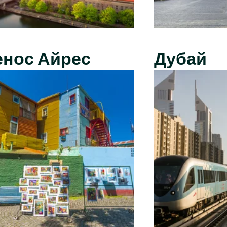
енос Айрес
Дубай