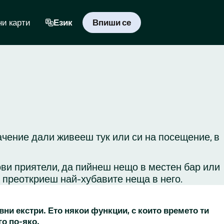
и карти
Език
Впиши се
начение дали живееш тук или си на посещение, в
ови приятели, да пийнеш нещо в местен бар или
и преоткриеш най-хубавите неща в него.
вни екстри. Ето някои функции, с които времето ти
го по-яко.