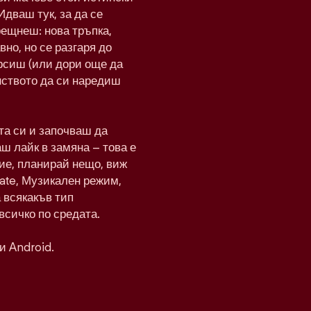
Идваш тук, за да се
рещнеш: нова тръпка,
вно, но се разгаря до
рсиш (или дори още да
нството да си наредиш
а си и започваш да
ш лайк в замяна – това е
ие, планирай нещо, виж
Date, Музикален режим,
а всякакъв тип
всичко по средата.
и Android.