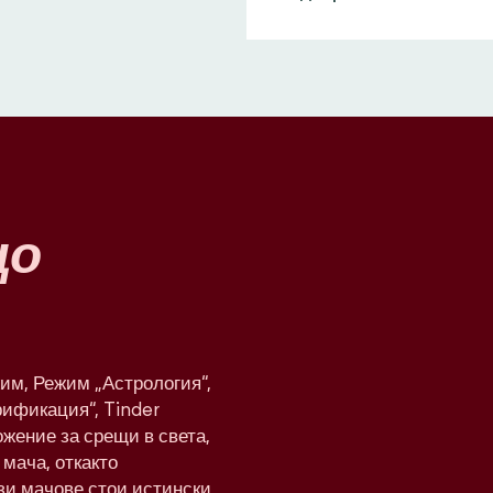
що
им, Режим „Астрология“,
рификация“, Tinder
жение за срещи в света,
мача, откакто
ези мачове стои истински