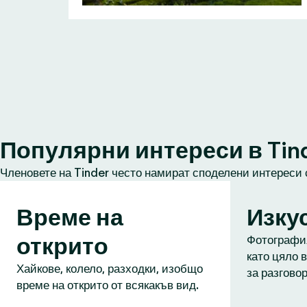
Популярни интереси в Tin
Членовете на Tinder често намират споделени интереси 
Време на
Изку
открито
Фотография
като цяло в
Хайкове, колело, разходки, изобщо
за разговор
време на открито от всякакъв вид.