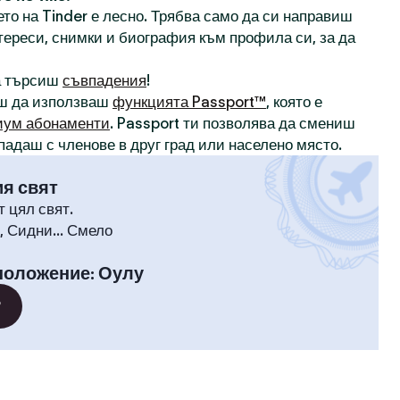
то на Tinder е лесно. Трябва само да си направиш
нтереси, снимки и биография към профила си, за да
а търсиш
съвпадения
!
ш да използваш
функцията Passport™
, която е
иум абонаменти
. Passport ти позволява да смениш
падаш с членове в друг град или населено място.
ия свят
т цял свят.
 Сидни... Смело
положение
:
Оулу
?