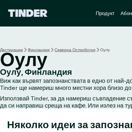
T
Продукт
Абон
i
n
d
e
r
Н
Дестинации
Финландия
Северна Остроботня
Оулу
Оулу
а
ч
а
Оулу, Финландия
л
Виж как вървят запознанствата в едно от най-д
о
Tinder ще намериш много местни хора близо до 
Използвай Tinder, за да намериш съвпадение съ
да си направиш среща на кафе. Или излез на ту
Няколко идеи за запозна