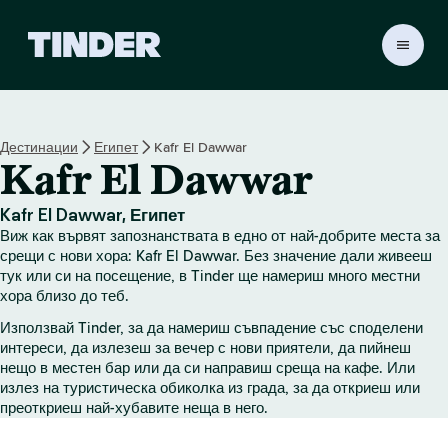
T
i
n
d
e
Дестинации
Египет
Kafr El Dawwar
r
Kafr El Dawwar
Н
а
ч
Kafr El Dawwar, Египет
а
Виж как вървят запознанствата в едно от най-добрите места за
л
срещи с нови хора: Kafr El Dawwar. Без значение дали живееш
о
тук или си на посещение, в Tinder ще намериш много местни
хора близо до теб.
Използвай Tinder, за да намериш съвпадение със споделени
интереси, да излезеш за вечер с нови приятели, да пийнеш
нещо в местен бар или да си направиш среща на кафе. Или
излез на туристическа обиколка из града, за да откриеш или
преоткриеш най-хубавите неща в него.