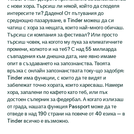
с нови хора. Търсиш ли някой, който да споделя
интересите ти? Дадено! От пътувания до
среднощно пазаруване, в Tinder можеш да си
чатиш с хора за нещата, които най-много обичаш.
Търсиш си компания за фестивал? Или просто
търсиш човек, на когото му пука за климатичните
промени, колкото и на теб? С над 55 милиарда
съвпадения към днешна дата, ние явно имаме
опит в създаването на запознанства. Твоята
връзка с онлайн запознанствата току-що задобря:
Tinder има функции, с които да те видят и
забележат точно хората, които харесваш. Намери
хора, запалени по кафето като теб, или пък
достоен съперник за федербал. А когато излизаш
от града, нашата функция Passport може да те
отведе в над 190 страни на повече от 40 езика — в
Tinder всичко е възможно.