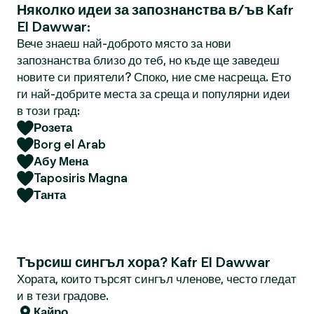
Няколко идеи за запознанства в/ъв Kafr
El Dawwar:
Вече знаеш най-доброто място за нови
запознанства близо до теб, но къде ще заведеш
новите си приятели? Споко, ние сме насреща. Ето
ги най-добрите места за среща и популярни идеи
в този град:
Розета
Borg el Arab
Абу Мена
Taposiris Magna
Танта
Търсиш сингъл хора? Kafr El Dawwar
Хората, които търсят сингъл членове, често гледат
и в тези градове.
Кайро