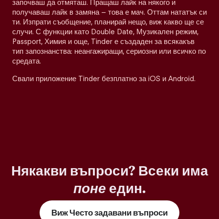
започваш да отмяташ. Пращаш лайк на някого и
получаваш лайк в замяна – това е мач. Оттам нататък си
ти. Изпрати съобщение, планирай нещо, виж какво ще се
случи. С функции като Double Date, Музикален режим,
Passport, Химия и още, Tinder е създаден за всякакъв
тип запознанства: неангажиращи, сериозни или всичко по
средата.
Свали приложение Tinder безплатно за iOS и Android.
Някакви въпроси? Всеки има
поне
един.
Виж Често задавани въпроси