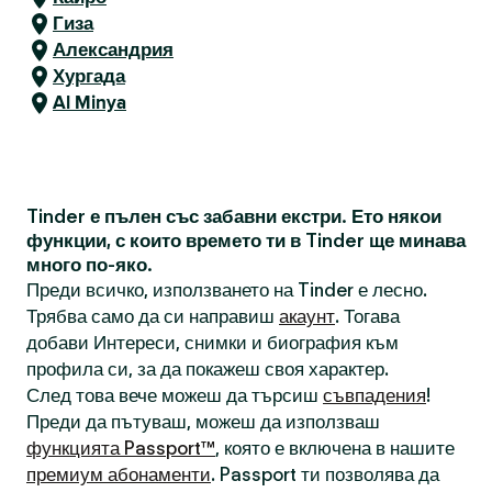
Гиза
Александрия
Хургада
Al Minya
Tinder е пълен със забавни екстри. Ето някои
функции, с които времето ти в Tinder ще минава
много по-яко.
Преди всичко, използването на Tinder е лесно.
Трябва само да си направиш
акаунт
. Тогава
добави Интереси, снимки и биография към
профила си, за да покажеш своя характер.
След това вече можеш да търсиш
съвпадения
!
Преди да пътуваш, можеш да използваш
функцията Passport™
, която е включена в нашите
премиум абонаменти
. Passport ти позволява да