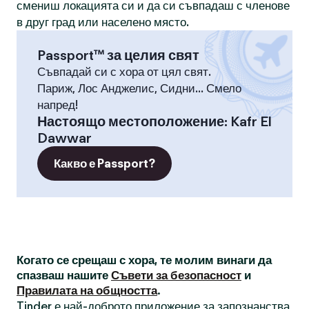
смениш локацията си и да си съвпадаш с членове
в друг град или населено място.
Passport™ за целия свят
Съвпадай си с хора от цял свят.
Париж, Лос Анджелис, Сидни... Смело
напред!
Настоящо местоположение
:
Kafr El
Dawwar
Какво е Passport?
Когато се срещаш с хора, те молим винаги да
спазваш нашите
Съвети за безопасност
и
Правилата на общността
.
Tinder е най-доброто приложение за запознанства