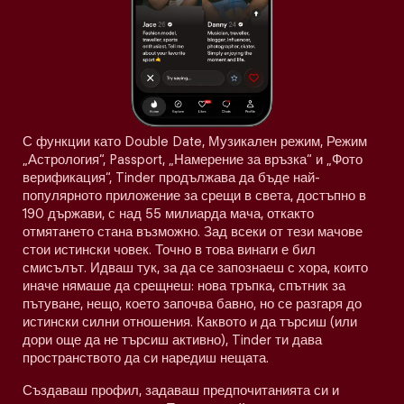
С функции като Double Date, Музикален режим, Режим
„Астрология“, Passport, „Намерение за връзка“ и „Фото
верификация“, Tinder продължава да бъде най-
популярното приложение за срещи в света, достъпно в
190 държави, с над 55 милиарда мача, откакто
отмятането стана възможно. Зад всеки от тези мачове
стои истински човек. Точно в това винаги е бил
смисълът. Идваш тук, за да се запознаеш с хора, които
иначе нямаше да срещнеш: нова тръпка, спътник за
пътуване, нещо, което започва бавно, но се разгаря до
истински силни отношения. Каквото и да търсиш (или
дори още да не търсиш активно), Tinder ти дава
пространството да си наредиш нещата.
Създаваш профил, задаваш предпочитанията си и