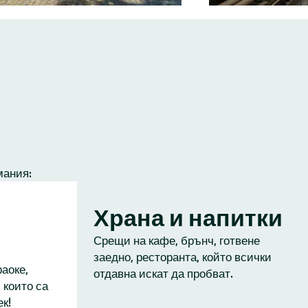
мания:
Храна и напитки
Срещи на кафе, брънч, готвене
заедно, ресторанта, който всички
аоке,
отдавна искат да пробват.
 които са
к!