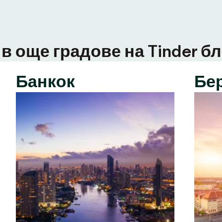
в още градове на Tinder бл
Банкок
Бе