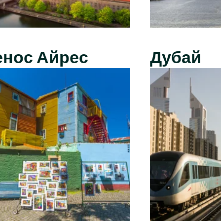
енос Айрес
Дубай