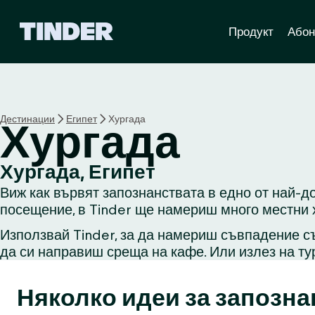
T
Продукт
Абон
i
n
d
e
r
Н
Дестинации
Египет
Хургада
Хургада
а
ч
а
Хургада, Египет
л
Виж как вървят запознанствата в едно от най-до
о
посещение, в Tinder ще намериш много местни х
Използвай Tinder, за да намериш съвпадение съ
да си направиш среща на кафе. Или излез на ту
Няколко идеи за запозна