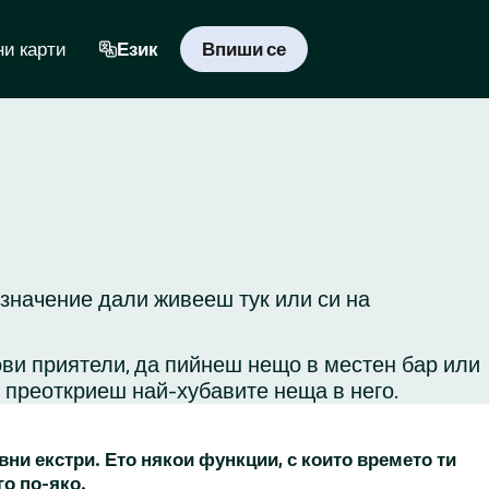
и карти
Език
Впиши се
 значение дали живееш тук или си на
ови приятели, да пийнеш нещо в местен бар или
и преоткриеш най-хубавите неща в него.
вни екстри. Ето някои функции, с които времето ти
го по-яко.