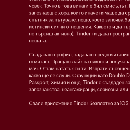
човек. Точно в това винаги е бил смисълът. 
запознаеш с хора, които иначе нямаше да с
спътник за пътуване, нещо, което започва ба
истински силни отношения. Каквото и да тъ
не търсиш активно), Tinder ти дава простра
нещата.
Създаваш профил, задаваш предпочитаният
отмяташ. Пращаш лайк на някого и получава
мач. Оттам нататък си ти. Изпрати съобщен
какво ще се случи. С функции като Double 
Passport, Химия и още, Tinder е създаден з
запознанства: неангажиращи, сериозни или 
Свали приложение Tinder безплатно за iOS 