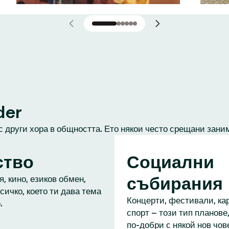
der
с други хора в общността. Ето някои често срещани зани
ство
Социални
събирания
, кино, езиков обмен,
сичко, което ти дава тема
Концерти, фестивали, кар
.
спорт – този тип планове,
по-добри с някой нов чове