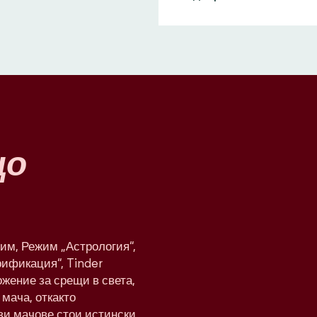
що
им, Режим „Астрология“,
рификация“, Tinder
жение за срещи в света,
мача, откакто
ези мачове стои истински