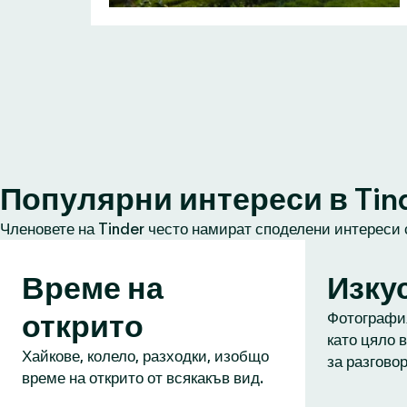
Популярни интереси в Tin
Членовете на Tinder често намират споделени интереси 
Време на
Изку
открито
Фотография
като цяло в
Хайкове, колело, разходки, изобщо
за разговор
време на открито от всякакъв вид.