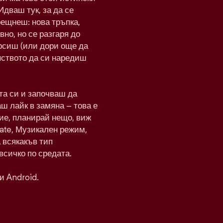
Идваш тук, за да се
рещнеш: нова тръпка,
вно, но се разгаря до
рсиш (или дори още да
нството да си наредиш
а си и започваш да
ш лайк в замяна – това е
ие, планирай нещо, виж
Date, Музикален режим,
а всякакъв тип
всичко по средата.
и Android.