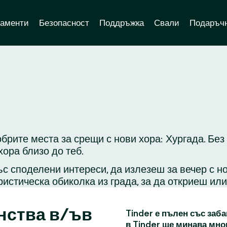
аменти
Безопасност
Поддръжка
Свали
Подаръчн
брите места за срещи с нови хора: Хургада. Без
ора близо до теб.
с споделени интереси, да излезеш за вечер с н
ристическа обиколка из града, за да откриеш ил
нства в/ъв
Tinder е пълен със заба
в Tinder ще минава мно