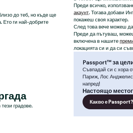
Преди всичко, използване
акаунт
. Тогава добави И
лизо до теб, но къде ще
покажеш своя характер.
. Ето ги най-добрите
След това вече можеш д
Преди да пътуваш, може
включена в нашите
прем
локацията си и да си съв
Passport™ за цел
Съвпадай си с хора о
Париж, Лос Анджелис,
напред!
Настоящо место
ргада
Какво е Passport
 тези градове.