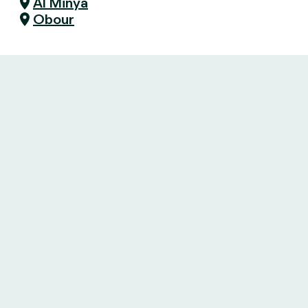
Al Minya
Obour