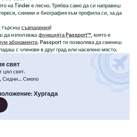
то на Tinder е лесно. Трябва само да си направиш
нтереси, снимки и биография към профила си, за да
а търсиш
съвпадения
!
ш да използваш
функцията Passport™
, която е
иум абонаменти
. Passport ти позволява да смениш
падаш с членове в друг град или населено място.
ия свят
т цял свят.
 Сидни... Смело
положение
:
Хургада
?