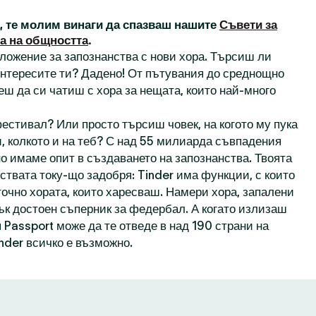
а, те молим винаги да спазваш нашите
Съвети за
а на общността
.
иложение за запознанства с нови хора. Търсиш ли
 интересите ти? Дадено! От пътувания до среднощно
еш да си чатиш с хора за нещата, които най-много
естивал? Или просто търсиш човек, на когото му пука
, колкото и на теб? С над 55 милиарда съвпадения
о имаме опит в създаването на запознанства. Твоята
ствата току-що задобря: Tinder има функции, с които
точно хората, които харесваш. Намери хора, запалени
пък достоен съперник за федербал. А когато излизаш
 Passport може да те отведе в над 190 страни на
inder всичко е възможно.