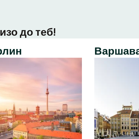
изо до теб!
рлин
Варшав