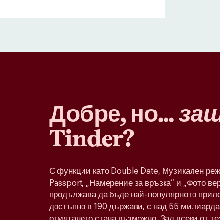
Добре, но...
за
Tinder?
С функции като Double Date, Музикален реж
Passport, „Намерение за връзка“ и „Фото ве
продължава да бъде най-популярното прило
достъпно в 190 държави, с над 55 милиарда 
отмятането стана възможно. Зад всеки от т