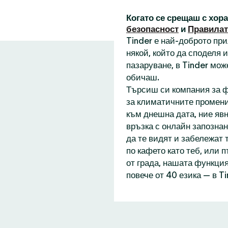
Когато се срещаш с хор
безопасност
и
Правилат
Tinder е най-доброто пр
някой, който да споделя
пазаруване, в Tinder мож
обичаш.
Търсиш си компания за ф
за климатичните промени
към днешна дата, ние явн
връзка с онлайн запознан
да те видят и забележат 
по кафето като теб, или 
от града, нашата функция
повече от 40 езика — в T