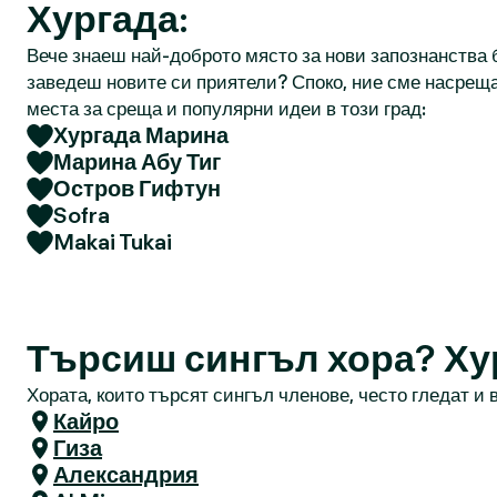
Хургада:
Вече знаеш най-доброто място за нови запознанства б
заведеш новите си приятели? Споко, ние сме насреща
места за среща и популярни идеи в този град:
Хургада Марина
Марина Абу Тиг
Остров Гифтун
Sofra
Makai Tukai
Търсиш сингъл хора? Ху
Хората, които търсят сингъл членове, често гледат и в
Кайро
Гиза
Александрия