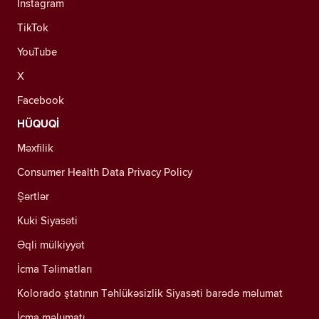
Instagram
TikTok
YouTube
X
Facebook
HÜQUQİ
Məxfilik
Consumer Health Data Privacy Policy
Şərtlər
Kuki Siyasəti
Əqli mülkiyyət
İcma Təlimatları
Kolorado ştatının Təhlükəsizlik Siyasəti barədə məlumat
İcma məlumatı