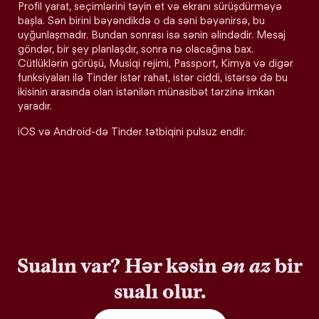
Profil yarat, seçimlərini təyin et və ekranı sürüşdürməyə
başla. Sən birini bəyəndikdə o da səni bəyənirsə, bu
uyğunlaşmadır. Bundan sonrası isə sənin əlindədir. Mesaj
göndər, bir şey planlaşdır, sonra nə olacağına bax.
Cütlüklərin görüşü, Musiqi rejimi, Passport, Kimya və digər
funksiyaları ilə Tinder istər rahat, istər ciddi, istərsə də bu
ikisinin arasında olan istənilən münasibət tərzinə imkan
yaradır.
iOS və Android-də Tinder tətbiqini pulsuz endir.
Sualın var? Hər kəsin
ən az
bir
sualı olur.