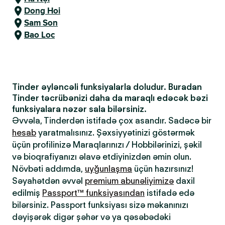
Dong Hoi
Sam Son
Bao Loc
Tinder əyləncəli funksiyalarla doludur. Buradan
Tinder təcrübənizi daha da maraqlı edəcək bəzi
funksiyalara nəzər sala bilərsiniz.
Əvvəla, Tinderdən istifadə çox asandır. Sadəcə bir
hesab
yaratmalısınız. Şəxsiyyətinizi göstərmək
üçün profilinizə Maraqlarınızı / Hobbilərinizi, şəkil
və bioqrafiyanızı əlavə etdiyinizdən əmin olun.
Növbəti addımda,
uyğunlaşma
üçün hazırsınız!
Səyahətdən əvvəl
premium abunəliyimizə
daxil
edilmiş
Passport™ funksiyasından
istifadə edə
bilərsiniz. Passport funksiyası sizə məkanınızı
dəyişərək digər şəhər və ya qəsəbədəki