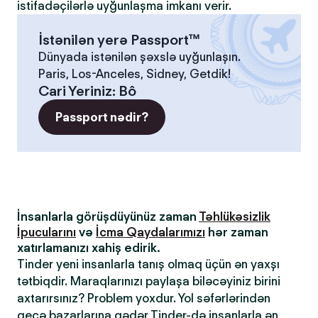
istifadəçilərlə uyğunlaşma imkanı verir.
İstənilən yerə Passport™
Dünyada istənilən şəxslə uyğunlaşın.
Paris, Los-Anceles, Sidney, Getdik!
Cari Yeriniz
:
Bô
Passport nədir?
İnsanlarla görüşdüyünüz zaman
Təhlükəsizlik
İpucularını
və
İcma Qaydalarımızı
hər zaman
xatırlamanızı xahiş edirik.
Tinder yeni insanlarla tanış olmaq üçün ən yaxşı
tətbiqdir. Maraqlarınızı paylaşa biləcəyiniz birini
axtarırsınız? Problem yoxdur. Yol səfərlərindən
gecə bazarlarına qədər Tinder-də insanlarla ən