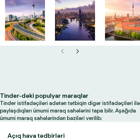
Tinder-dəki populyar maraqlar
Tinder istifadəçiləri adətən tətbiqin digər istifadəçiləri ilə
paylaşdıqları ümumi maraq sahələrini tapa bilir. Aşağıda
ümumi maraq sahələrindən bəziləri verilib:
Açıq hava tədbirləri