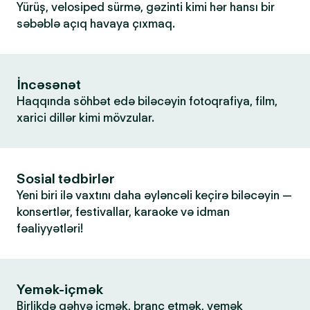
Yürüş, velosiped sürmə, gəzinti kimi hər hansı bir
səbəblə açıq havaya çıxmaq.
İncəsənət
Haqqında söhbət edə biləcəyin fotoqrafiya, film,
xarici dillər kimi mövzular.
Sosial tədbirlər
Yeni biri ilə vaxtını daha əyləncəli keçirə biləcəyin —
konsertlər, festivallar, karaoke və idman
fəaliyyətləri!
Yemək-içmək
Birlikdə qəhvə içmək, branç etmək, yemək