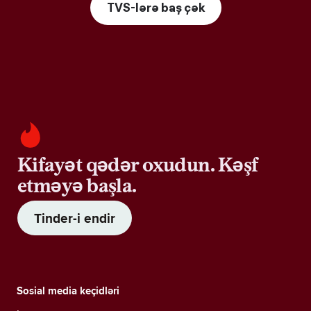
TVS-lərə baş çək
Kifayət qədər oxudun. Kəşf
etməyə başla.
Tinder-i endir
Sosial media keçidləri