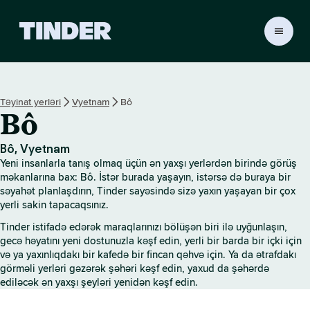
T
i
n
d
e
Təyinat yerləri
Vyetnam
Bô
r
Bô
H
o
m
Bô, Vyetnam
e
Yeni insanlarla tanış olmaq üçün ən yaxşı yerlərdən birində görüş
məkanlarına bax: Bô. İstər burada yaşayın, istərsə də buraya bir
səyahət planlaşdırın, Tinder sayəsində sizə yaxın yaşayan bir çox
yerli sakin tapacaqsınız.
Tinder istifadə edərək maraqlarınızı bölüşən biri ilə uyğunlaşın,
gecə həyatını yeni dostunuzla kəşf edin, yerli bir barda bir içki için
və ya yaxınlıqdakı bir kafedə bir fincan qəhvə için. Ya da ətrafdakı
görməli yerləri gəzərək şəhəri kəşf edin, yaxud da şəhərdə
ediləcək ən yaxşı şeyləri yenidən kəşf edin.