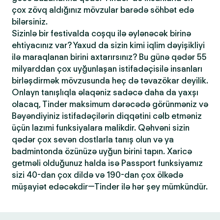
çox zövq aldığınız mövzular barədə söhbət edə
bilərsiniz.
Sizinlə bir festivalda coşqu ilə əylənəcək birinə
ehtiyacınız var? Yaxud da sizin kimi iqlim dəyişikliyi
ilə maraqlanan birini axtarırsınız? Bu günə qədər 55
milyarddan çox uyğunlaşan istifadəçisilə insanları
birləşdirmək mövzusunda heç də təvazökar deyilik.
Onlayn tanışlıqla əlaqəniz sadəcə daha da yaxşı
olacaq, Tinder maksimum dərəcədə görünməniz və
Bəyəndiyiniz istifadəçilərin diqqətini cəlb etməniz
üçün lazımi funksiyalara malikdir. Qəhvəni sizin
qədər çox sevən dostlarla tanış olun və ya
badmintonda özünüzə uyğun birini tapın. Xaricə
getməli olduğunuz halda isə Passport funksiyamız
sizi 40-dan çox dildə və 190-dan çox ölkədə
müşayiət edəcəkdir—Tinder ilə hər şey mümkündür.