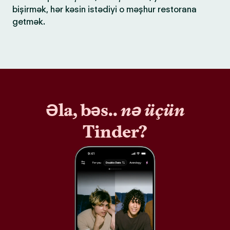
bişirmək, hər kəsin istədiyi o məşhur restorana
getmək.
Əla, bəs..
nə üçün
Tinder?