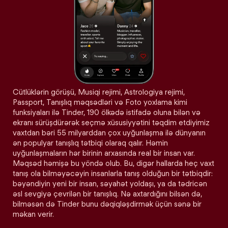
Cütlüklərin görüşü, Musiqi rejimi, Astrologiya rejimi,
Passport, Tanışlıq məqsədləri və Foto yoxlama kimi
funksiyaları ilə Tinder, 190 ölkədə istifadə oluna bilən və
ekranı sürüşdürərək seçmə xüsusiyyətini təqdim etdiyimiz
vaxtdan bəri 55 milyarddan çox uyğunlaşma ilə dünyanın
ən populyar tanışlıq tətbiqi olaraq qalır. Həmin
uyğunlaşmaların hər birinin arxasında real bir insan var.
Məqsəd həmişə bu yöndə olub. Bu, digər hallarda heç vaxt
tanış ola bilməyəcəyin insanlarla tanış olduğun bir tətbiqdir:
bəyəndiyin yeni bir insan, səyahət yoldaşı, ya da tədricən
əsl sevgiyə çevrilən bir tanışlıq. Nə axtardığını bilsən də,
bilməsən də Tinder bunu dəqiqləşdirmək üçün sənə bir
məkan verir.