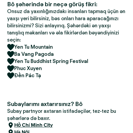
Bô şəhərində bir neçə görüş fikri:
Onsuz da yaxınlığınızdakı insanları tapmaq üçün ən
yaxşı yeri bilirsiniz, bəs onları hara aparacağınızı
bilirsinizmi? Sizi anlayırıq. Şəhərdəki ən yaxşı
tanışlıq məkanları və əla fikirlərdən bəyəndiyinizi
seçin:
Yen Tu Mountain
Ba Vang Pagoda
Yen Tu Buddhist Spring Festival
Phuc Xuyen
Đền Pác Tạ
Subaylarımı axtarırsınız? Bô
Subay partnyor axtaran istifadəçilər, tez-tez bu
şəhərlərə də baxır.
Hồ Chí Minh City
Hà Nội