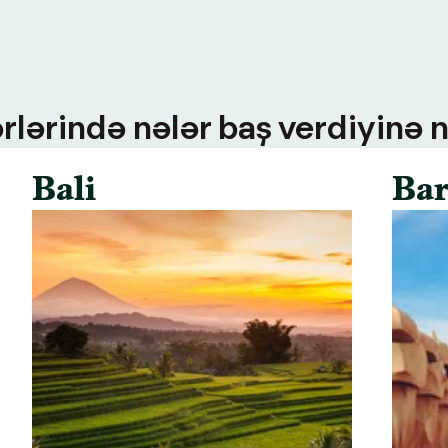
rlərində nələr baş verdiyinə n
Bali
Bar