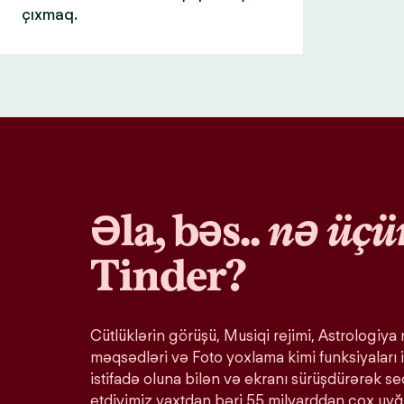
çıxmaq.
Əla, bəs..
nə üçü
Tinder?
Cütlüklərin görüşü, Musiqi rejimi, Astrologiya r
məqsədləri və Foto yoxlama kimi funksiyaları i
istifadə oluna bilən və ekranı sürüşdürərək s
etdiyimiz vaxtdan bəri 55 milyarddan çox uy