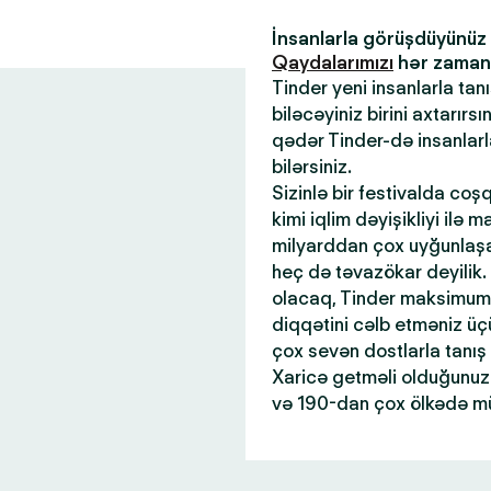
İnsanlarla görüşdüyünü
Qaydalarımızı
hər zaman x
Tinder yeni insanlarla tan
biləcəyiniz birini axtarır
qədər Tinder-də insanlar
bilərsiniz.
Sizinlə bir festivalda coş
kimi iqlim dəyişikliyi ilə 
milyarddan çox uyğunlaşan
heç də təvazökar deyilik.
olacaq, Tinder maksimum 
diqqətini cəlb etməniz üçü
çox sevən dostlarla tanış
Xaricə getməli olduğunuz 
və 190-dan çox ölkədə mü