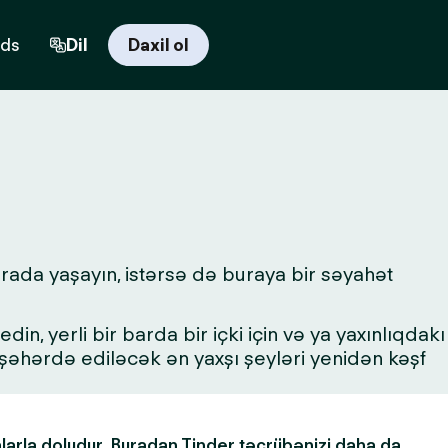
rds
Dil
Daxil ol
urada yaşayın, istərsə də buraya bir səyahət
in, yerli bir barda bir içki için və ya yaxınlıqdakı
a şəhərdə ediləcək ən yaxşı şeyləri yenidən kəşf
alarla doludur. Buradan Tinder təcrübənizi daha da