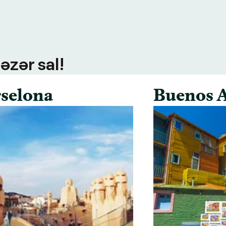
əzər sal!
selona
Buenos A