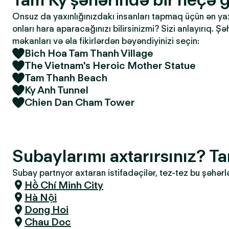
Onsuz da yaxınlığınızdakı insanları tapmaq üçün ən yaxşı
onları hara aparacağınızı bilirsinizmi? Sizi anlayırıq. Ş
məkanları və əla fikirlərdən bəyəndiyinizi seçin:
Bich Hoa Tam Thanh Village
The Vietnam's Heroic Mother Statue
Tam Thanh Beach
Ky Anh Tunnel
Chien Dan Cham Tower
Subaylarımı axtarırsınız? T
Subay partnyor axtaran istifadəçilər, tez-tez bu şəhərl
Hồ Chí Minh City
Hà Nội
Dong Hoi
Chau Doc