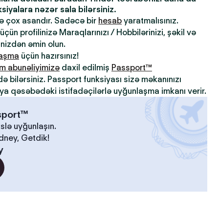
iyalara nəzər sala bilərsiniz.
də çox asandır. Sadəcə bir
hesab
yaratmalısınız.
çün profilinizə Maraqlarınızı / Hobbilərinizi, şəkil və
inizdən əmin olun.
laşma
üçün hazırsınız!
m abunəliyimizə
daxil edilmiş
Passport™
də bilərsiniz. Passport funksiyası sizə məkanınızı
ya qəsəbədəki istifadəçilərlə uyğunlaşma imkanı verir.
ssport™
slə uyğunlaşın.
idney, Getdik!
y