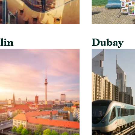
lin
Dubay