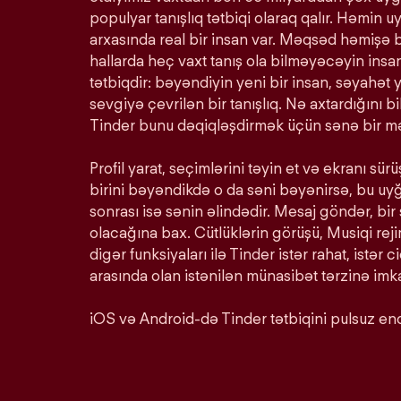
populyar tanışlıq tətbiqi olaraq qalır. Həmin u
arxasında real bir insan var. Məqsəd həmişə 
hallarda heç vaxt tanış ola bilməyəcəyin insan
tətbiqdir: bəyəndiyin yeni bir insan, səyahət y
sevgiyə çevrilən bir tanışlıq. Nə axtardığını 
Tinder bunu dəqiqləşdirmək üçün sənə bir mə
Profil yarat, seçimlərini təyin et və ekranı s
birini bəyəndikdə o da səni bəyənirsə, bu u
sonrası isə sənin əlindədir. Mesaj göndər, bir
olacağına bax. Cütlüklərin görüşü, Musiqi rej
digər funksiyaları ilə Tinder istər rahat, istər c
arasında olan istənilən münasibət tərzinə imka
iOS və Android-də Tinder tətbiqini pulsuz end