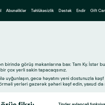
l
Abunəliklər
Təhlükəsizlik
Dəstək
Endir
Gift Ca
ən birində görüş məkanlarına bax: Tam Ky. İstər b
bir çox yerli sakin tapacaqsınız.
lə uyğunlaşın, gecə həyatını yeni dostunuzla kəşf ed
 görməli yerləri gəzərək şəhəri kəşf edin, yaxud d
rüş fikri:
Tinder əyləncəli funksiy