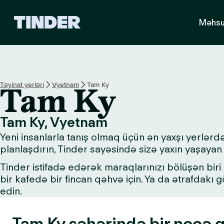
T
Məhsu
i
n
d
e
r
H
Təyinat yerləri
Vyetnam
Tam Ky
Tam Ky
o
m
e
Tam Ky, Vyetnam
Yeni insanlarla tanış olmaq üçün ən yaxşı yerlərd
planlaşdırın, Tinder sayəsində sizə yaxın yaşayan 
Tinder istifadə edərək maraqlarınızı bölüşən biri i
bir kafedə bir fincan qəhvə için. Ya da ətrafdakı
edin.
Tam Ky şəhərində bir neçə gö