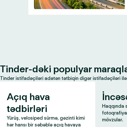
Tinder-dəki populyar maraql
Tinder istifadəçiləri adətən tətbiqin digər istifadəçiləri 
Açıq hava
İncəs
tədbirləri
Haqqında s
fotoqrafiya,
Yürüş, velosiped sürmə, gəzinti kimi
mövzular.
hər hansı bir səbəblə açıq havaya