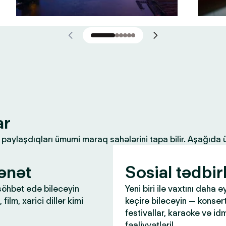
ar
ilə paylaşdıqları ümumi maraq sahələrini tapa bilir. Aşağıda
ənət
Sosial tədbir
öhbət edə biləcəyin
Yeni biri ilə vaxtını daha ə
 film, xarici dillər kimi
keçirə biləcəyin — konsert
festivallar, karaoke və id
fəaliyyətləri!