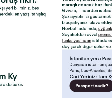
maraqlı edəcək bəzi funks
 yeri bilirsiniz, bəs
Əvvəla, Tinderdən istifa
əhərdəki ən yaxşı tanışlıq
Şəxsiyyətinizi göstərmək ü
bioqrafiyanızı əlavə etdiy
Növbəti addımda,
uyğun
Səyahətdən əvvəl
premiu
funksiyasından
istifadə e
dəyişərək digər şəhər və 
İstənilən yerə Pa
Dünyada istənilən şəx
Paris, Los-Anceles, S
am Ky
Cari Yeriniz
:
Tam K
ərə də baxır.
Passport nədir?