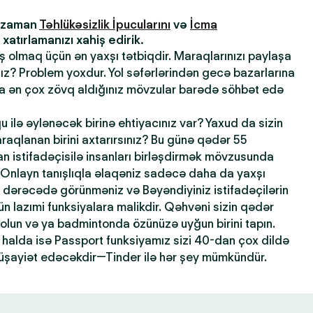
z zaman
Təhlükəsizlik İpucularını
və
İcma
atırlamanızı xahiş edirik.
ış olmaq üçün ən yaxşı tətbiqdir. Maraqlarınızı paylaşa
sınız? Problem yoxdur. Yol səfərlərindən gecə bazarlarına
la ən çox zövq aldığınız mövzular barədə söhbət edə
qu ilə əylənəcək birinə ehtiyacınız var? Yaxud da sizin
maraqlanan birini axtarırsınız? Bu günə qədər 55
 istifadəçisilə insanları birləşdirmək mövzusunda
 Onlayn tanışlıqla əlaqəniz sadəcə daha da yaxşı
dərəcədə görünməniz və Bəyəndiyiniz istifadəçilərin
n lazımi funksiyalara malikdir. Qəhvəni sizin qədər
 olun və ya badmintonda özünüzə uyğun birini tapın.
halda isə Passport funksiyamız sizi 40-dan çox dildə
şayiət edəcəkdir—Tinder ilə hər şey mümkündür.