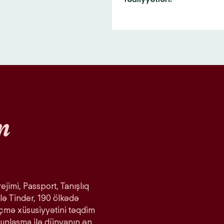
n
ejimi, Passport, Tanışlıq
lə Tinder, 190 ölkədə
eçmə xüsusiyyətini təqdim
ğunlaşma ilə dünyanın ən