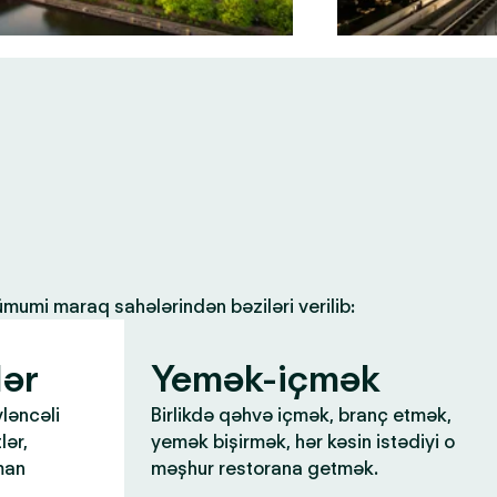
 ümumi maraq sahələrindən bəziləri verilib:
lər
Yemək-içmək
yləncəli
Birlikdə qəhvə içmək, branç etmək,
lər,
yemək bişirmək, hər kəsin istədiyi o
man
məşhur restorana getmək.