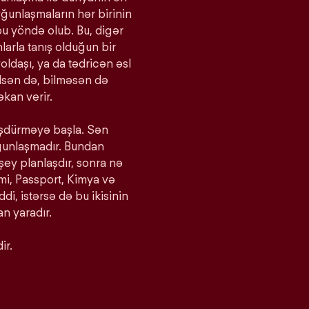
yğunlaşmaların hər birinin
bu yöndə olub. Bu, digər
larla tanış olduğun bir
oldaşı, ya da tədricən əsl
bilsən də, bilməsən də
kan verir.
ürüşdürməyə başla. Sən
yğunlaşmadır. Bundan
 şey planlaşdır, sonra nə
imi, Passport, Kimya və
iddi, istərsə də bu ikisinin
n yaradır.
ir.