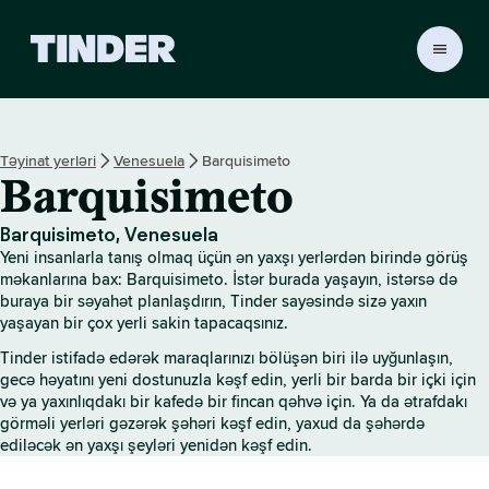
T
i
n
d
e
Təyinat yerləri
Venesuela
Barquisimeto
r
Barquisimeto
H
o
m
Barquisimeto, Venesuela
e
Yeni insanlarla tanış olmaq üçün ən yaxşı yerlərdən birində görüş
məkanlarına bax: Barquisimeto. İstər burada yaşayın, istərsə də
buraya bir səyahət planlaşdırın, Tinder sayəsində sizə yaxın
yaşayan bir çox yerli sakin tapacaqsınız.
Tinder istifadə edərək maraqlarınızı bölüşən biri ilə uyğunlaşın,
gecə həyatını yeni dostunuzla kəşf edin, yerli bir barda bir içki için
və ya yaxınlıqdakı bir kafedə bir fincan qəhvə için. Ya da ətrafdakı
görməli yerləri gəzərək şəhəri kəşf edin, yaxud da şəhərdə
ediləcək ən yaxşı şeyləri yenidən kəşf edin.