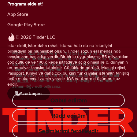
Proqramı əldə et!
App Store
Google Play Store
© 2026 Tinder LLC
İstər ciddi, istər daha rahat, istərsə hələ də nə istədiyini
bilmədiyin bir münasibət olsun, Tinder sözün əsl mənasında
Məxfiliyinizə dəyər veririk. Tərəfdaşlarımız və biz veb-
tanışlıqların başladığı yerdir. Bir-birilə uyğunlaşmış 55 milyarddan
saytımızın auditoriyasını ölçmək və sizləri təkliflərlə təmin
çox cütlüklə və 190 ölkədə istifadəyə açıq olması ilə o, dünyanın
etmək, o cümlədən Tinder marketinq fəaliyyətini
ən populyar tanışlıq tətbiqidir. Cütlüklərin görüşü, Musiqi rejimi,
təkimlləşdirmək məqsədilə izləyicilərdən istifadə edirik.
Passport, Kimya və daha çox bu kimi funksiyalar istənilən tanışlıq
İstifadə etdiyimiz kukilər və provayderlər haqqında ətraflı
üçün mükəmməl zəmin yaradır. iOS və Android üçün pulsuz
məlumat.
Parametrlərə daxil olaraq razılığınızı istədiyiniz
endir.
zaman ləğv edə bilərsiniz.
Azerbaijani
Qəbul edirəm
Rədd edirəm
Seçimlərimi fərdiləşdir