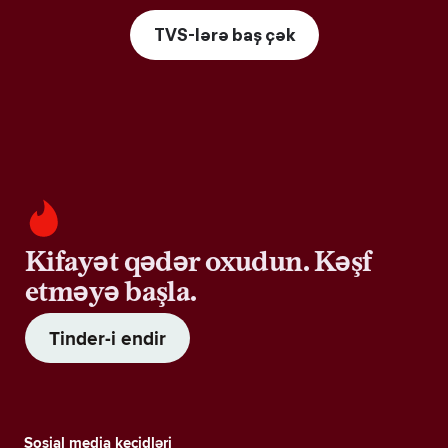
TVS-lərə baş çək
Kifayət qədər oxudun. Kəşf
etməyə başla.
Tinder-i endir
Sosial media keçidləri