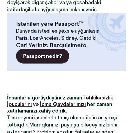
dəyişərək digər şəhər və ya qəsəbədəki
istifadəçilərlə uyğunlaşma imkanı verir.
İstənilən yerə Passport™
Dünyada istənilən şəxslə uyğunlaşın.
Paris, Los-Anceles, Sidney, Getdik!
Cari Yeriniz
:
Barquisimeto
Passport nədir?
İnsanlarla görüşdüyünüz zaman
Təhlükəsizlik
İpucularını
və
İcma Qaydalarımızı
hər zaman
xatırlamanızı xahiş edirik.
Tinder yeni insanlarla tanış olmaq üçün ən yaxşı
tətbiqdir. Maraqlarınızı paylaşa biləcəyiniz birini
axtarırsınız? Problem yoxdur. Yol səfərlərindən