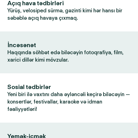
Açıq hava tədbirləri
Yürüş, velosiped sürmə, gəzinti kimi hər hansı bir
səbəblə açıq havaya çıxmaq.
İncəsənət
Haqqında söhbət edə biləcəyin fotoqrafiya, film,
xarici dillər kimi mövzular.
Sosial tədbirlər
Yeni biri ilə vaxtını daha əyləncəli keçirə biləcəyin —
konsertlər, festivallar, karaoke və idman
fəaliyyətləri!
Yemək-içmək