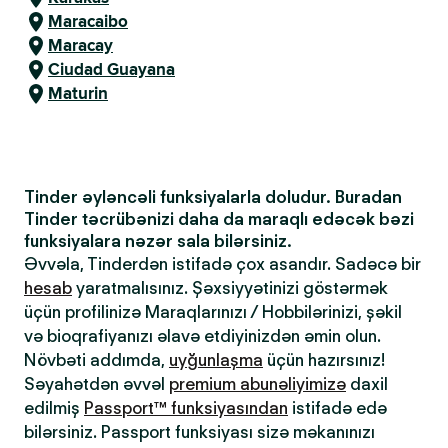
Maracaibo
Maracay
Ciudad Guayana
Maturin
Tinder əyləncəli funksiyalarla doludur. Buradan
Tinder təcrübənizi daha da maraqlı edəcək bəzi
funksiyalara nəzər sala bilərsiniz.
Əvvəla, Tinderdən istifadə çox asandır. Sadəcə bir
hesab
yaratmalısınız. Şəxsiyyətinizi göstərmək
üçün profilinizə Maraqlarınızı / Hobbilərinizi, şəkil
və bioqrafiyanızı əlavə etdiyinizdən əmin olun.
Növbəti addımda,
uyğunlaşma
üçün hazırsınız!
Səyahətdən əvvəl
premium abunəliyimizə
daxil
edilmiş
Passport™ funksiyasından
istifadə edə
bilərsiniz. Passport funksiyası sizə məkanınızı