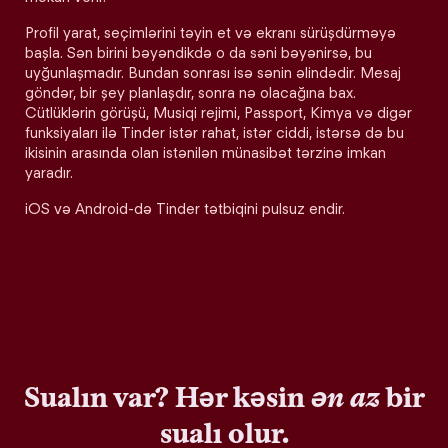
Profil yarat, seçimlərini təyin et və ekranı sürüşdürməyə
başla. Sən birini bəyəndikdə o da səni bəyənirsə, bu
uyğunlaşmadır. Bundan sonrası isə sənin əlindədir. Mesaj
göndər, bir şey planlaşdır, sonra nə olacağına bax.
Cütlüklərin görüşü, Musiqi rejimi, Passport, Kimya və digər
funksiyaları ilə Tinder istər rahat, istər ciddi, istərsə də bu
ikisinin arasında olan istənilən münasibət tərzinə imkan
yaradır.
iOS və Android-də Tinder tətbiqini pulsuz endir.
Sualın var? Hər kəsin
ən az
bir
sualı olur.