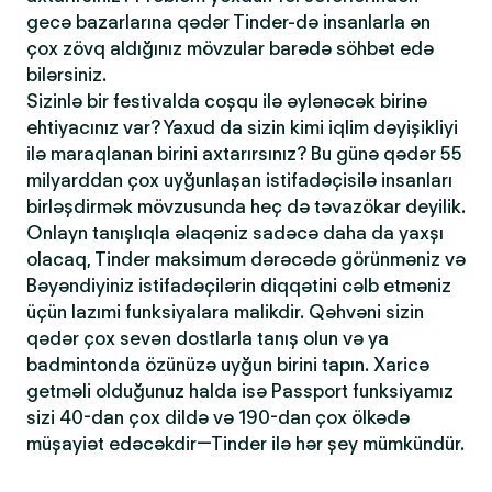
gecə bazarlarına qədər Tinder-də insanlarla ən
çox zövq aldığınız mövzular barədə söhbət edə
bilərsiniz.
Sizinlə bir festivalda coşqu ilə əylənəcək birinə
ehtiyacınız var? Yaxud da sizin kimi iqlim dəyişikliyi
ilə maraqlanan birini axtarırsınız? Bu günə qədər 55
milyarddan çox uyğunlaşan istifadəçisilə insanları
birləşdirmək mövzusunda heç də təvazökar deyilik.
Onlayn tanışlıqla əlaqəniz sadəcə daha da yaxşı
olacaq, Tinder maksimum dərəcədə görünməniz və
Bəyəndiyiniz istifadəçilərin diqqətini cəlb etməniz
üçün lazımi funksiyalara malikdir. Qəhvəni sizin
qədər çox sevən dostlarla tanış olun və ya
badmintonda özünüzə uyğun birini tapın. Xaricə
getməli olduğunuz halda isə Passport funksiyamız
sizi 40-dan çox dildə və 190-dan çox ölkədə
müşayiət edəcəkdir—Tinder ilə hər şey mümkündür.