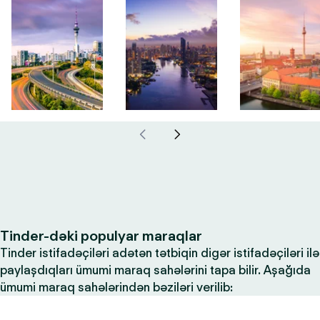
Tinder-dəki populyar maraqlar
Tinder istifadəçiləri adətən tətbiqin digər istifadəçiləri ilə
paylaşdıqları ümumi maraq sahələrini tapa bilir. Aşağıda
ümumi maraq sahələrindən bəziləri verilib: