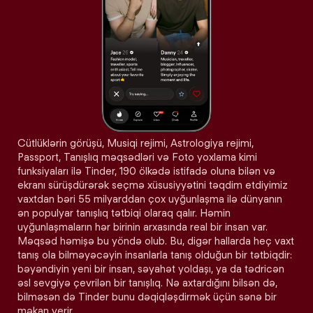
Cütlüklərin görüşü, Musiqi rejimi, Astrologiya rejimi,
Passport, Tanışlıq məqsədləri və Foto yoxlama kimi
funksiyaları ilə Tinder, 190 ölkədə istifadə oluna bilən və
ekranı sürüşdürərək seçmə xüsusiyyətini təqdim etdiyimiz
vaxtdan bəri 55 milyarddan çox uyğunlaşma ilə dünyanın
ən populyar tanışlıq tətbiqi olaraq qalır. Həmin
uyğunlaşmaların hər birinin arxasında real bir insan var.
Məqsəd həmişə bu yöndə olub. Bu, digər hallarda heç vaxt
tanış ola bilməyəcəyin insanlarla tanış olduğun bir tətbiqdir:
bəyəndiyin yeni bir insan, səyahət yoldaşı, ya da tədricən
əsl sevgiyə çevrilən bir tanışlıq. Nə axtardığını bilsən də,
bilməsən də Tinder bunu dəqiqləşdirmək üçün sənə bir
məkan verir.