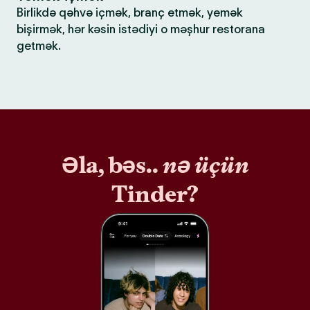
Birlikdə qəhvə içmək, branç etmək, yemək
bişirmək, hər kəsin istədiyi o məşhur restorana
getmək.
Əla, bəs..
nə üçün
Tinder?