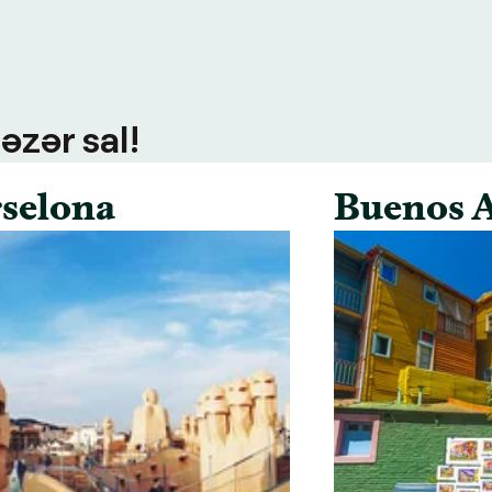
əzər sal!
selona
Buenos A