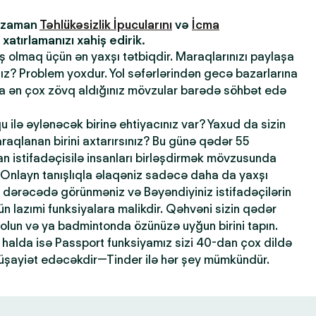
z zaman
Təhlükəsizlik İpucularını
və
İcma
atırlamanızı xahiş edirik.
ış olmaq üçün ən yaxşı tətbiqdir. Maraqlarınızı paylaşa
sınız? Problem yoxdur. Yol səfərlərindən gecə bazarlarına
la ən çox zövq aldığınız mövzular barədə söhbət edə
qu ilə əylənəcək birinə ehtiyacınız var? Yaxud da sizin
maraqlanan birini axtarırsınız? Bu günə qədər 55
 istifadəçisilə insanları birləşdirmək mövzusunda
 Onlayn tanışlıqla əlaqəniz sadəcə daha da yaxşı
dərəcədə görünməniz və Bəyəndiyiniz istifadəçilərin
n lazımi funksiyalara malikdir. Qəhvəni sizin qədər
 olun və ya badmintonda özünüzə uyğun birini tapın.
halda isə Passport funksiyamız sizi 40-dan çox dildə
şayiət edəcəkdir—Tinder ilə hər şey mümkündür.