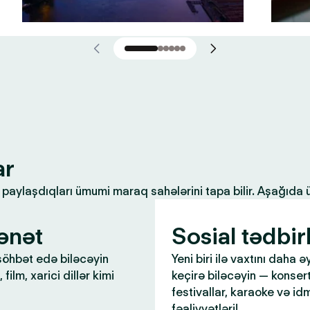
ar
ilə paylaşdıqları ümumi maraq sahələrini tapa bilir. Aşağıda
ənət
Sosial tədbir
öhbət edə biləcəyin
Yeni biri ilə vaxtını daha ə
 film, xarici dillər kimi
keçirə biləcəyin — konsert
festivallar, karaoke və id
fəaliyyətləri!