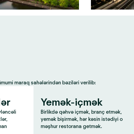
 ümumi maraq sahələrindən bəziləri verilib:
lər
Yemək-içmək
yləncəli
Birlikdə qəhvə içmək, branç etmək,
lər,
yemək bişirmək, hər kəsin istədiyi o
man
məşhur restorana getmək.