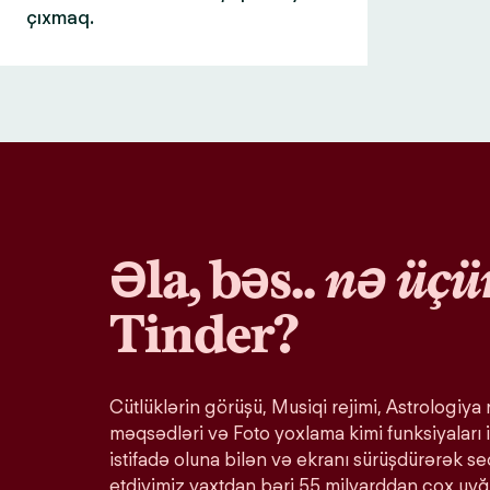
çıxmaq.
Əla, bəs..
nə üçü
Tinder?
Cütlüklərin görüşü, Musiqi rejimi, Astrologiya r
məqsədləri və Foto yoxlama kimi funksiyaları i
istifadə oluna bilən və ekranı sürüşdürərək s
etdiyimiz vaxtdan bəri 55 milyarddan çox uy