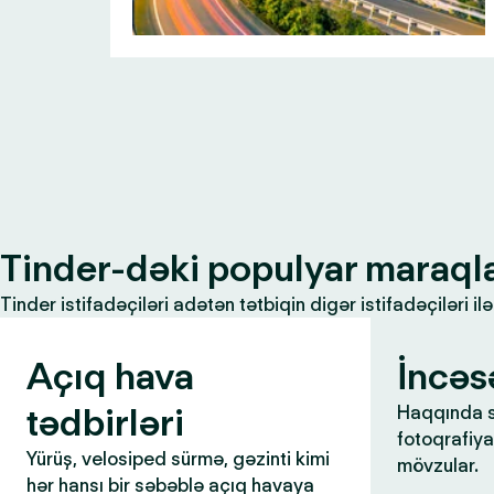
Tinder-dəki populyar maraql
Tinder istifadəçiləri adətən tətbiqin digər istifadəçiləri 
Açıq hava
İncəs
tədbirləri
Haqqında s
fotoqrafiya,
Yürüş, velosiped sürmə, gəzinti kimi
mövzular.
hər hansı bir səbəblə açıq havaya