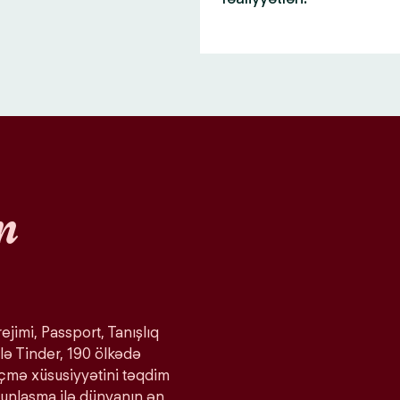
n
ejimi, Passport, Tanışlıq
lə Tinder, 190 ölkədə
eçmə xüsusiyyətini təqdim
ğunlaşma ilə dünyanın ən