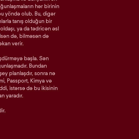
yğunlaşmaların hər birinin
bu yöndə olub. Bu, digər
larla tanış olduğun bir
oldaşı, ya da tədricən əsl
bilsən də, bilməsən də
kan verir.
ürüşdürməyə başla. Sən
yğunlaşmadır. Bundan
 şey planlaşdır, sonra nə
imi, Passport, Kimya və
iddi, istərsə də bu ikisinin
n yaradır.
ir.