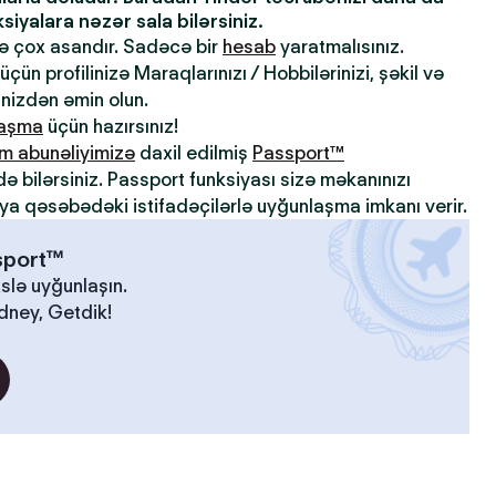
iyalara nəzər sala bilərsiniz.
də çox asandır. Sadəcə bir
hesab
yaratmalısınız.
çün profilinizə Maraqlarınızı / Hobbilərinizi, şəkil və
inizdən əmin olun.
laşma
üçün hazırsınız!
m abunəliyimizə
daxil edilmiş
Passport™
də bilərsiniz. Passport funksiyası sizə məkanınızı
ya qəsəbədəki istifadəçilərlə uyğunlaşma imkanı verir.
ssport™
slə uyğunlaşın.
idney, Getdik!