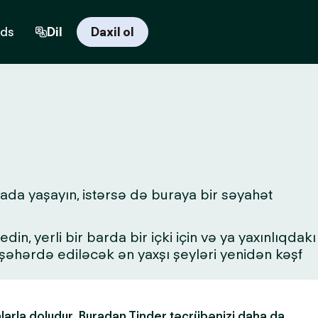
rds
Dil
Daxil ol
ada yaşayın, istərsə də buraya bir səyahət
in, yerli bir barda bir içki için və ya yaxınlıqdakı
a şəhərdə ediləcək ən yaxşı şeyləri yenidən kəşf
alarla doludur. Buradan Tinder təcrübənizi daha da