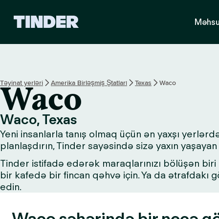
T
Məhsu
i
n
d
e
r
H
Təyinat yerləri
Amerika Birləşmiş Ştatları
Texas
Waco
Waco
o
m
e
Waco, Texas
Yeni insanlarla tanış olmaq üçün ən yaxşı yerlərd
planlaşdırın, Tinder sayəsində sizə yaxın yaşayan 
Tinder istifadə edərək maraqlarınızı bölüşən biri i
bir kafedə bir fincan qəhvə için. Ya da ətrafdakı
edin.
Waco şəhərində bir neçə gör