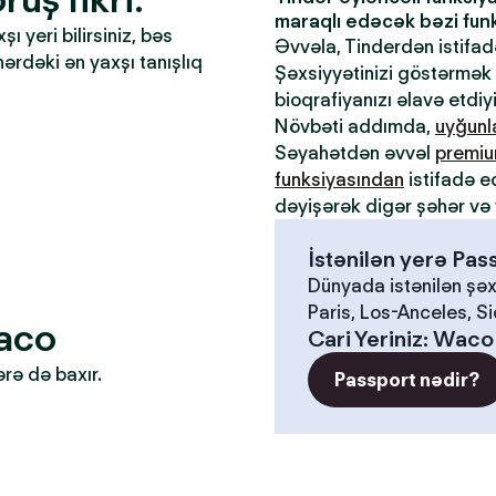
maraqlı edəcək bəzi funks
 yeri bilirsiniz, bəs
Əvvəla, Tinderdən istifa
əhərdəki ən yaxşı tanışlıq
Şəxsiyyətinizi göstərmək ü
bioqrafiyanızı əlavə etdiy
Növbəti addımda,
uyğun
Səyahətdən əvvəl
premiu
funksiyasından
istifadə e
dəyişərək digər şəhər və 
İstənilən yerə Pa
Dünyada istənilən şəx
Paris, Los-Anceles, S
Waco
Cari Yeriniz
:
Waco
ərə də baxır.
Passport nədir?