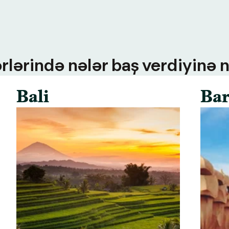
rlərində nələr baş verdiyinə n
Bali
Bar