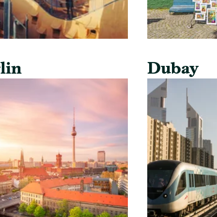
lin
Dubay