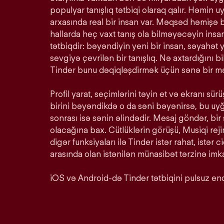
populyar tanışlıq tətbiqi olaraq qalır. Həmin u
arxasında real bir insan var. Məqsəd həmişə 
hallarda heç vaxt tanış ola bilməyəcəyin insan
tətbiqdir: bəyəndiyin yeni bir insan, səyahət y
sevgiyə çevrilən bir tanışlıq. Nə axtardığını 
Tinder bunu dəqiqləşdirmək üçün sənə bir mə
Profil yarat, seçimlərini təyin et və ekranı s
birini bəyəndikdə o da səni bəyənirsə, bu u
sonrası isə sənin əlindədir. Mesaj göndər, bir
olacağına bax. Cütlüklərin görüşü, Musiqi rej
digər funksiyaları ilə Tinder istər rahat, istər c
arasında olan istənilən münasibət tərzinə imka
iOS və Android-də Tinder tətbiqini pulsuz end