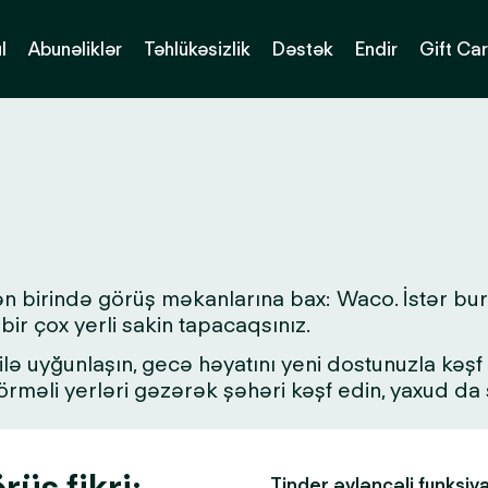
l
Abunəliklər
Təhlükəsizlik
Dəstək
Endir
Gift Ca
ən birində görüş məkanlarına bax: Waco. İstər bur
bir çox yerli sakin tapacaqsınız.
lə uyğunlaşın, gecə həyatını yeni dostunuzla kəşf ed
 görməli yerləri gəzərək şəhəri kəşf edin, yaxud d
üş fikri:
Tinder əyləncəli funksiy