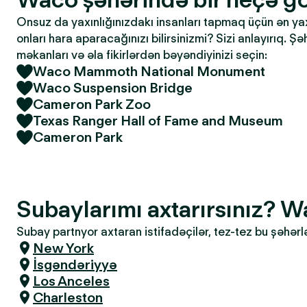
Onsuz da yaxınlığınızdakı insanları tapmaq üçün ən yaxşı
onları hara aparacağınızı bilirsinizmi? Sizi anlayırıq. Ş
məkanları və əla fikirlərdən bəyəndiyinizi seçin:
Waco Mammoth National Monument
Waco Suspension Bridge
Cameron Park Zoo
Texas Ranger Hall of Fame and Museum
Cameron Park
Subaylarımı axtarırsınız? 
Subay partnyor axtaran istifadəçilər, tez-tez bu şəhərl
New York
İsgəndəriyyə
Los Anceles
Charleston