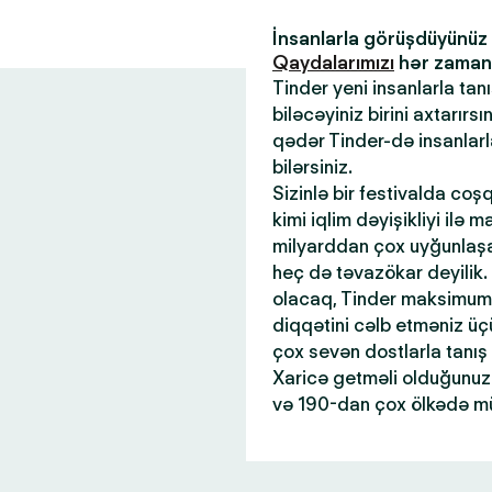
İnsanlarla görüşdüyünü
Qaydalarımızı
hər zaman x
Tinder yeni insanlarla tan
biləcəyiniz birini axtarır
qədər Tinder-də insanlar
bilərsiniz.
Sizinlə bir festivalda coş
kimi iqlim dəyişikliyi ilə 
milyarddan çox uyğunlaşan
heç də təvazökar deyilik.
olacaq, Tinder maksimum 
diqqətini cəlb etməniz üçü
çox sevən dostlarla tanış
Xaricə getməli olduğunuz 
və 190-dan çox ölkədə mü